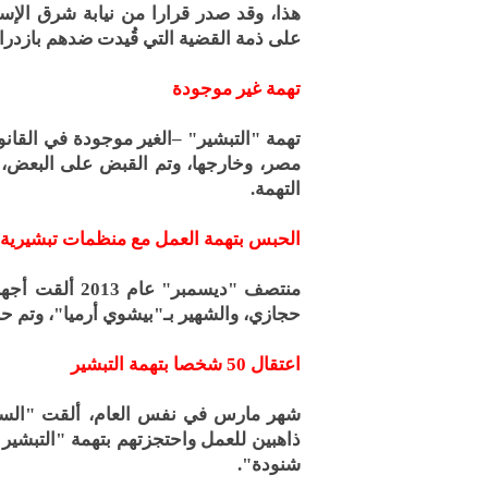
على ذمة القضية التي قُيدت ضدهم بازدراء
تهمة غير موجودة
تهمة "التبشير" –الغير موجودة في القا
مصر، وخارجها، وتم القبض على البعض، و
التهمة.
الحبس بتهمة العمل مع منظمات تبشيرية
منتصف "ديسمبر"
حجازي، والشهير بـ"بيشوي أرميا"، وتم ح
اعتقال 50 شخصا بتهمة التبشير
شهر مارس في نفس العام، ألقت "السلط
ذاهبين للعمل واحتجزتهم بتهمة "التبشير ب
شنودة".