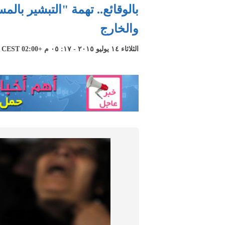
بالوقائع.. تهمة "التبشير بال
والخارج
الثلاثاء ١٤ يوليو ٢٠١٥ - ١٧: ٠٥ م +02:00 CEST