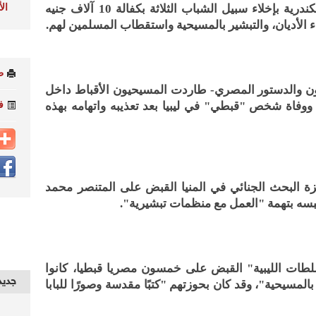
ال
هذا، وقد صدر قرارا من نيابة شرق الإسكندرية بإخلاء سبيل الشباب الثلاثة بكفالة 10 آلاف جنيه
 الأديان، والتبشير بالمسيحية واستقطاب المسلمين لهم.
ط
نون والدستور المصري- طاردت المسيحيون الأقباط داخل
ف
وفاة شخص "قبطي" في ليبيا بعد تعذيبه واتهامه بهذه
 عام 2013 ألقت أجهزة البحث الجنائي في المنيا القبض على المتنصر محمد
بسه بتهمة "العمل مع منظمات تبشيرية".
ات الليبية" القبض على خمسون مصريا قبطيا، كانوا
جديد
المسيحية"، وقد كان بحوزتهم "كتبًا مقدسة وصورًا للبابا