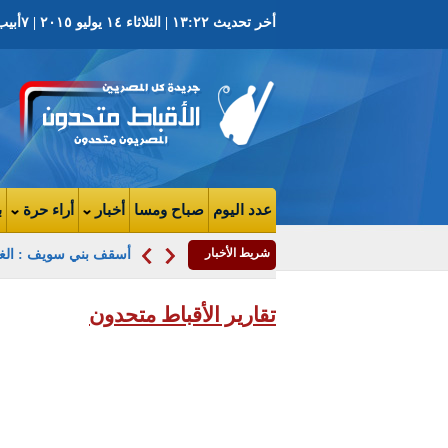
أخر تحديث ١٣:٢٢ | الثلاثاء ١٤ يوليو ٢٠١٥ | ٧أبيب ١٧٣١ ش | العدد ٣٦٢١السنة التاسعه
عدد اليوم
صباح ومسا
أخبار
أراء حرة
ب
شريط الأخبار
إطلاق أسماء عدد من 
تقارير الأقباط متحدون