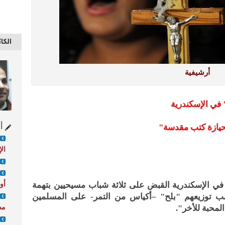
الكا
أرشيفية
 في الإسكندرية
أح
"حيازة كتب مقدسة"
الإ
أو
في الإسكندرية القبض على ثلاثة شباب مسيحيين بتهمة
سبب توزيعهم "بلح" –أكياس من التمر- على المسلمين
مص
لمحبة للأخر".