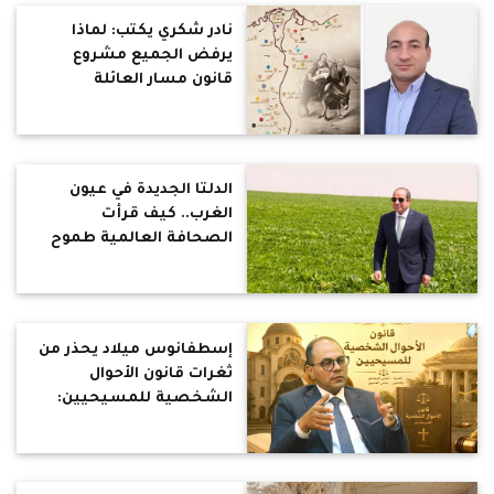
نادر شكري يكتب: لماذا
يرفض الجميع مشروع
قانون مسار العائلة
المقدسة.. ومخالفات
دستورية وقانونية فى
بنوده؟
الدلتا الجديدة في عيون
الغرب.. كيف قرأت
الصحافة العالمية طموح
الرئيس السيسي الزراعي؟
إسطفانوس ميلاد يحذر من
ثغرات قانون الأحوال
الشخصية للمسيحيين:
يحتاج مراجعة شاملة قبل
إقراره