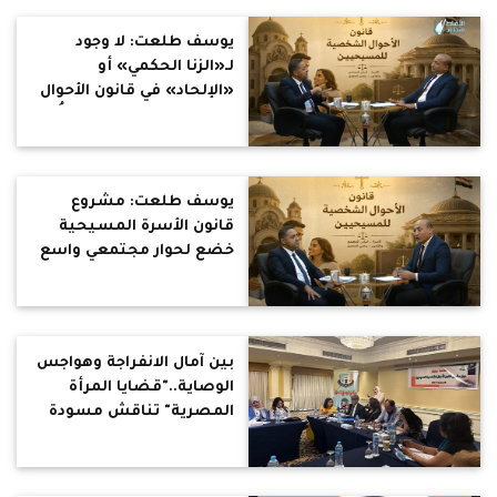
ساحة استثمار وصراع نفوذ؟
“حتة من التورتة”.. من
يوسف طلعت: لا وجود
يتصارع على مشروع مسار
لـ«الزنا الحكمي» أو
العائلة المقدسة؟
«الإلحاد» في قانون الأحوال
الشخصية.. والكنيسة تُزوّج
ولا تُطلّق
يوسف طلعت: مشروع
قانون الأسرة المسيحية
خضع لحوار مجتمعي واسع
داخل الكنائس ووزارة العدل
بين آمال الانفراجة وهواجس
الوصاية.."قضايا المرأة
المصرية" تناقش مسودة
"قانون الأحوال الشخصية
للمسيحيين"