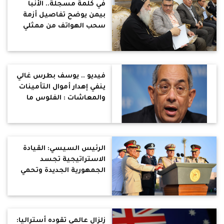
في كلمة مسجلة.. الأنبا
بيمن يوضح تفاصيل أزمة
سحب الهواتف من ممثلي
الكنائس خلال اجتماع
المحافظة
فيديو .. يوسف بطرس غالي
ينفي إهدار أموال التأمينات
والمعاشات : الفلوس ما
راحتش ولا خسرت في
البورصة .. لم أكن وزير
المالية وقتها
الرئيس السيسي: القيادة
الاستراتيجية تجسد
الجمهورية الجديدة وتحمي
أمن الدولة
زلزال عالمي تقوده أستراليا: