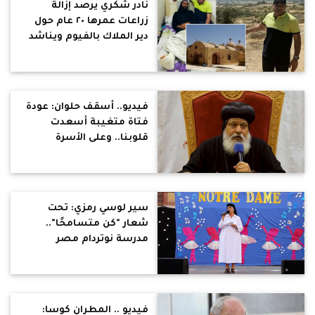
نادر شكري يرصد إزالة
زراعات عمرها ٢٠ عام حول
دير الملاك بالفيوم ويناشد
الإسكان بتقنين الأرض
لحماية الدير الآثري
فيديو.. أسقف حلوان: عودة
فتاة متغيبة أسعدت
قلوبنا.. وعلى الأسرة
والمدرسة والكنيسة
والإعلام التعاون لحماية
الأبناء
سير لوسي رمزي: تحت
شعار "كن متسامحًا"..
مدرسة نوتردام مصر
الجديدة تحتفل بحفل نهاية
العام الدراسي
فيديو .. المطران كوسا: