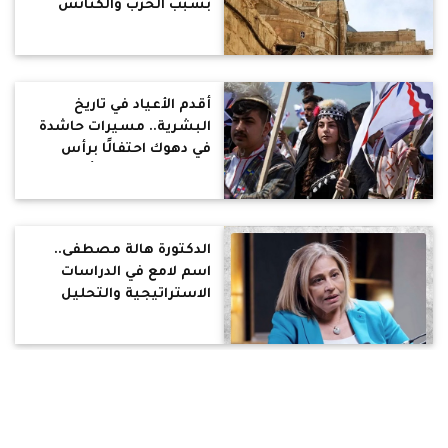
بسبب الحرب والكنائس
تتنظر حسم إسرائيل لأعداد
الحضور
أقدم الأعياد في تاريخ
البشرية.. مسيرات حاشدة
في دهوك احتفالًا برأس
السنة الآشورية «أكيتو»
وبدء العام 6776
الدكتورة هالة مصطفى..
اسم لامع في الدراسات
الاستراتيجية والتحليل
السياسي .. عُرفت بآرائها
الجريئة ودفاعها عن حقوق
الإنسان ومطالبتها
بالإصلاح السياسي
فيديو.. عزت بولس:
والتعددية
الاعتراف بالهزيمة خطوة
نحو القوة والتقدم… دروس