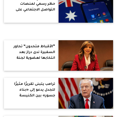
حظر رسمي لمنصات
التواصل الاجتماعي على
الأطفال والمراهقين
“الأقباط متحدون” تحاور
السفيرة ندى دراز بعد
انتخابها لعضوية لجنة
الأمم المتحدة للقضاء على
جميع أشكال التمييز ضد
المرأة (CEDAW)
ترامب يتبنى تقريرًا مثيرًا
للجدل يدعو إلى «بناء
جسور» بين الكنيسة
والدولة بدلاً من فلسفة
الفصل القائمة الآن