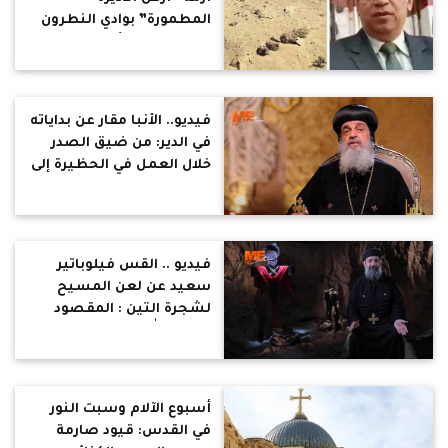
المطمورة” بوادي النطرون
ويؤكد: ملكية أثرية لا يجوز
التصرف فيها
فيديو.. الأنبا مقار عن بداياته
في الدير: من ضيق الصدر
خلال العمل في الحظيرة إلى
طول البال.. الرحلات كانت
إعداد للخدمة
فيديو .. القس فيلوباتير
سعيد عن لعن المسيح
لشجرة التين : المقصود
دينونة الله للإيمان الشكلي
الذي بلا ثمر روحي .. كانت
رمزا قويا للرياء
أسبوع الآلام وسبت النور
في القدس: قيود صارمة