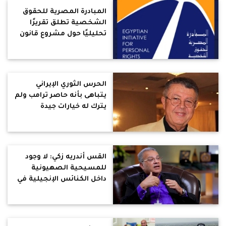
المبادرة المصرية للحقوق
الشخصية تطلق تقريرًا
تحليليًا حول مشروع قانون
الأحوال الشخصية الموحد
للمسيحيين تحت عنوان
"أهلية منقوصة"
الحرس الثوري الإيراني
يتباهى بأنه حاصر ترامب ولم
يترك له خيارات جيدة
القس أندريه زكي: لا وجود
للمسيحية الصهيونية
داخل الكنائس الإنجيلية في
مصر