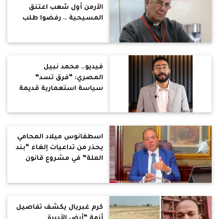
الأرمن أول شعب اعتنق
المسيحية .. رفضوا طلب
الفرس بعبادة الأوثان
وانتصروا في الحرب وبقوا
أمناء للتعاليم المسيحية
فيديو.. محمد نبيل
المصري: “فرق تسد”
سياسة استعمارية قديمة
لإضعاف الدول من الداخل
اسطفانوس ميلاد المحامي
يحذر من تداعيات إلغاء “بند
الملة” في مشروع قانون
الأحوال الشخصية لغير
المسلمين: يخلق أزمات
أسرية وقانونية ويمس
حقوق الأطفال والميراث
كرم غبريال يكشف تفاصيل
أزمة “أرض الأديرة