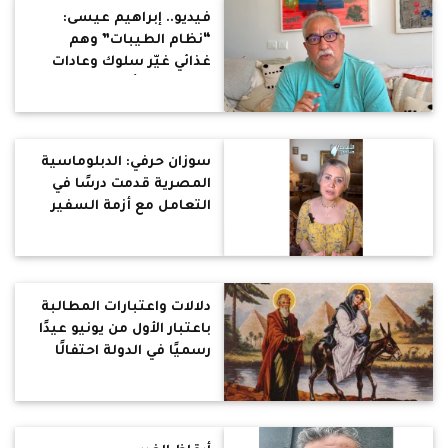
فيديو.. إبراهيم عيسى:
“نظام الطيبات” وهم
غذائي غيّر سلوك وعادات
المصريين: أفكار غذائية غير
علمية
سوزان حرفي: الدبلوماسية
المصرية قدمت درسًا في
التعامل مع أزمة السفير
السوري
دلالات واعتبارات المطالبة
باعتبار الأول من يونيو عيدًا
رسميًا في الدولة احتفالًا
بدخول العائلة المقدسة إلى
أرض مصر