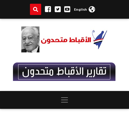
English