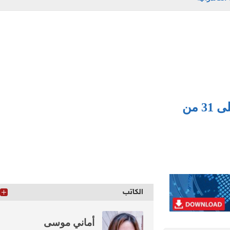
الداخلية تواصل حملاتها ضد الجماعة الإرهابية.. القبض على 31 من
الكاتب
أماني موسى