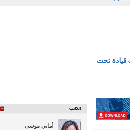
ي حملة موسعة و7 حالات قيادة تحت
الكاتب
أماني موسى