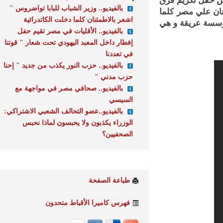
 حفل تكريم فرق
بالفيديو.. وزير الشباب للبابا تواضروس "
ن علي مصر كلما
اشعر بالاطمئنان كلما دخلت الكاتدرائية
سسة عريقة و هي
بالفيديو.. الأقليات في مصر تقيم حفل
إفطار داخل المعبد اليهودي تحت شعار " قوتنا
في تعددنا
بالفيديو.. حزب النور يكذب من جديد " إحنا
حزب مدني "
بالفيديو.. صحافي مصر في مواجهة مع
السيسي
بالفيديو..عضو التحالف الشعبي الاشتراكي:
الوزراء يكذبون ولا يحبسون لماذا نحبس
الصحفيين؟
طباعة الصفحة
فهرس كاميرا الأقباط متحدون