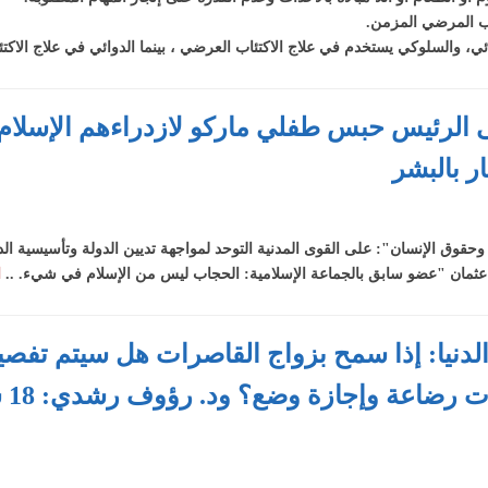
رفض
آن
اب المرضي المزمن.
ات
ح لـ
ي، والسلوكي يستخدم في علاج الاكتئاب العرضي ، بينما الدوائي في علاج الاكت
ي
يكشف
لى الرئيس حبس طفلي ماركو لازدراءهم الإسلام
صحيان
ر بالبشر
لحرق
ج ،
وق الإنسان": على القوى المدنية التوحد لمواجهة تديين الدولة وتأسيسية الدس
ى
مة عثمان "عضو سابق بالجماعة الإسلامية: الحجاب ليس من الإسلام في شيء. ..
ا
الدنيا: إذا سمح بزواج القاصرات هل سيتم تفص
الت