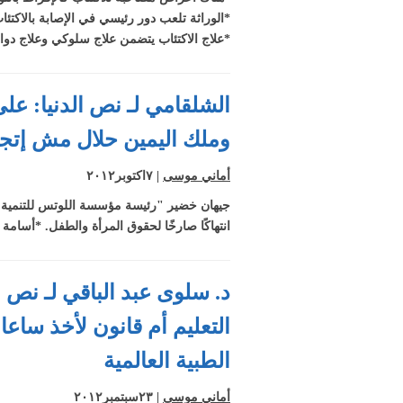
بداية الخلق، و
مستقيم وفساد ال
*الوراثة تلعب دور رئيسي في الإصابة بالاكتئ
الآخر نتاج تشوه
شقيق فتاة مطرو
انحدار للهاوية
*علاج الاكتئاب يتضمن علاج سلوكي وعلاج دوائ
نفسية وسطحية
نص الدنيا: أرجع
الفكر
وحضن أبوكي
مفتوحلك حتى لو
د. أمين مكرم 
الشلقامي لـ نص الدنيا: ع
حامل
لـ نص الدنيا: ال
وملك اليمين حلال مش إتجا
بدري يحمي من
السمنة والعلاج
أماني موسى
| ٧اكتوبر٢٠١٢
بأنظمة سرعة ا
إتجاه أحدث للعلا
جيهان خضير "رئيسة مؤسسة اللوتس للتنمية وحق
وشرب المياه عل
انتهاكًا صارخًا لحقوق المرأة والطفل. *أسا
مدار اليوم اعتقاد
خاطئ للتخسيس
د. سلوى عبد الباقي لـ نص 
الطبية العالمية
أماني موسى
| ٢٣سبتمبر٢٠١٢