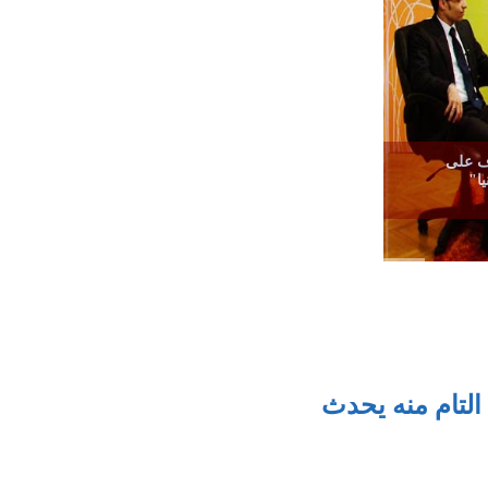
رف على
ا"
 التام منه يحدث