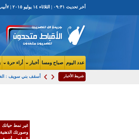
أخر تحديث ٠٩:٣١ | الثلاثاء ١٤ يوليو ٢٠١٥ | ٧أبيب ١٧٣١ ش | العدد ٣٦٢١السنة التاسعه
عدد اليوم
صباح ومسا
أخبار
أراء حرة
ب
شريط الأخبار
أسقف بني سويف : الغي
بالفيديو.. منى ال
لـ نص الدنيا: التع
في مصر "كارثة
حقيقية"
غير نمط حياتك
وصورتك الذهنية