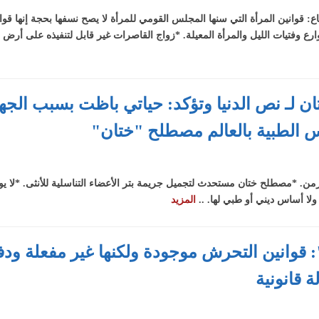
اع: قوانين المرأة التي سنها المجلس القومي للمرأة لا يصح نسفها بحجة إنها ق
رع وفتيات الليل والمرأة المعيلة. *زواج القاصرات غير قابل لتنفيذه على أرض
تان لـ نص الدنيا وتؤكد: حياتي باظت بسبب الج
 الطبية بالعالم مصطلح "ختان"
الزمن. *مصطلح ختان مستحدث لتجميل جريمة بتر الأعضاء التناسلية للأنثى. *لا ي
 ولا أساس ديني أو طبي لها. ..
المزيد
: قوانين التحرش موجودة ولكنها غير مفعلة ود
 قانونية