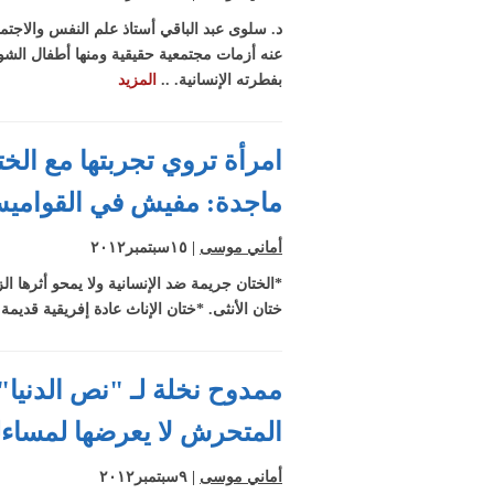
د. سلوى عبد الباقي أستاذ علم النفس والاجتم
عنه أزمات مجتمعية حقيقية ومنها أطفال الشوا
بفطرته الإنسانية. ..
المزيد
امرأة تروي تجربتها مع الخ
ماجدة: مفيش في القواميس
أماني موسى
| ١٥سبتمبر٢٠١٢
*الختان جريمة ضد الإنسانية ولا يمحو أثرها 
ختان الأنثى. *ختان الإناث عادة إفريقية قديمة
ممدوح نخلة لـ "نص الدنيا"
المتحرش لا يعرضها لمساءلة
أماني موسى
| ٩سبتمبر٢٠١٢