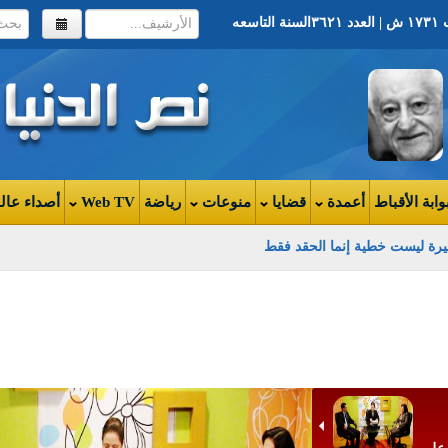
وابة الأقباط
أعمدة
قضايا
منوعات
رياضة
Web TV
أصداء عال
رة ليست خطية إنما الحقد فقط
صبان
ليم