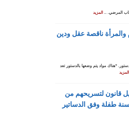
ئاب المرضي. ..
المزيد
 والمرأة ناقصة عقل ودين
تور. *هناك مواد يتم وضعها بالدستور تعد
لمزيد
يل قانون لتسريحهم من
عليم أم قانون لأخذ ساعات رضاعة وإجازة وضع؟ ود. رؤوف رشدي: 18 سنة طفلة وفق الدساتير