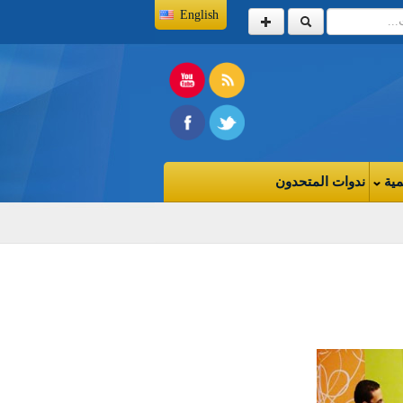
English
مية
ندوات المتحدون