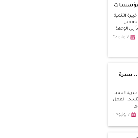
لمؤسسات
بيرة التنمية
يحة مثل
 إلى الوجهة
خلية في
٧يوليو٢٠١٩
. سيرة
دربة التنمية
ة تتشكل لعمل
ذى
١٧يونيو٢٠١٩