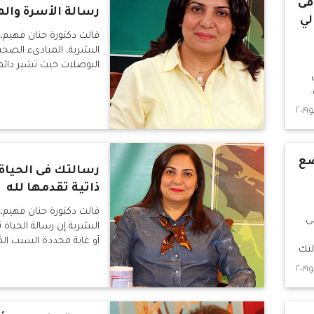
فى
رسالة الأسرة وا
لي
قالت دكتورة حنان فهيم، خ
البشرية، المبادىء الصح
البوصلات حيث تشير دائماً
الصحيحة، وهي القوة الدا
حياتنا،
ضع
رسالتك فى الحياة.
ذاتية تقدمها لله
قالت دكتورة حنان فهيم، م
ى
البشرية إن رسالة الحيا
أو غاية محددة السبب ال
لتك