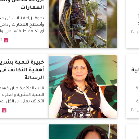
لزراعة مداخل وأ
العمارات
دعوة لزراعة نباتات فى م
وأسطح العمارات وداخل
ر
أي تكلفة أطلقتها مني ول
خادمة مشورة بكنيسة الس
٢٦اغسطس
مريم بأرض الجولف.
خبيرة تنمية بشري
ية
أهمية التكاتف فى
الرسالة
ة
قالت الدكتورة حنان فهيم
التنمية البشرية والعلوم ا
ة
التكاتف يعنى أن الكل أ
مجموعة الأجزاء، الطبيعة
٤ا
.. التكاتف