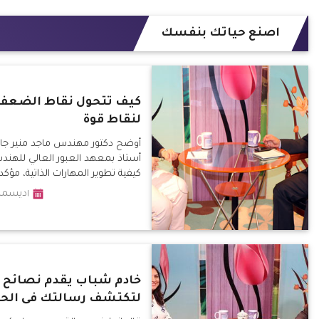
اصنع حياتك بنفسك
كيف تتحول نقاط الضعف
لنقاط قوة
أوضح دكتور مهندس ماجد منير جاد
أستاذ بمعهد العبور العالي للهند
كيفية تطوير المهارات الذاتية، مؤكدا
لكل شخص رسالة ربنا خلقه ليحققه
١ديسمبر٢٠١٩
خادم شباب يقدم نصائح
لتكتشف رسالتك فى الحي