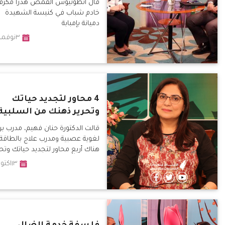
قال انطونيوس القمص هدرا مكرم،
خادم شباب في كنيسة الشهيدة
دميانة بإمبابة
٣نوفمبر٢٠١٩
4 محاور لتجديد حياتك
وتحرير ذهنك من السلبية
قالت الدكتورة حنان فهيم، مدرب ب
لغوية عصبية ومدرب علاج بالطاقة،
هناك أربع محاور لتجديد حياتك وتحر
ذهنك من السلبية، البعد البدني،
١٣اكتوبر٢٠١٩