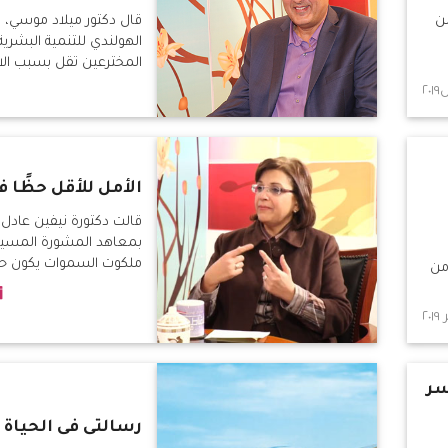
ن
قال دكتور ميلاد موسي، ر
الهولندي للتنمية البشرية
المخترعين تقل بسبب الا
الأمل للأقل حظًا ف
قالت دكتورة نيفين عادل
بمعاهد المشورة المسيح
ملكوت السموات يكون ح
 من
شخص
ر
رسالتى فى الحياة