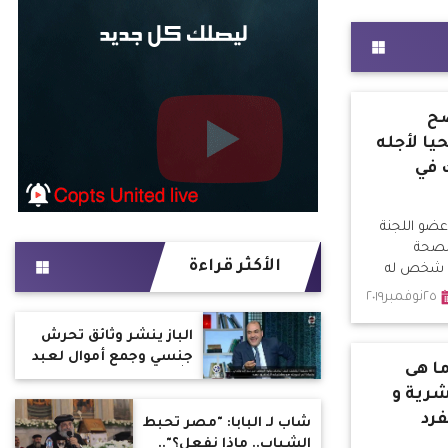
ضح
يا لأجله
 في
 عضو اللجنة
للصحة
الأكثر قراءة
كل شخص له
سالته الحياة
٢٥نوفمبر٢٠١٩
الباز ينشر وثائق تحرش
جنسي وجمع أموال لعبد
ا هى
الله رشدي وشقيقه
شرية و
الشيخ الحسن
فرد
شاب لـ البابا: "مصر تحبط
الشباب.. ماذا نفعل؟"..