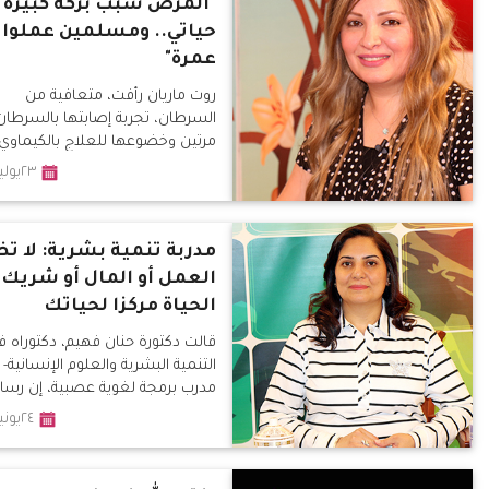
"المرض سبب بركة كبيرة 
حياتي.. ومسلمين عملوا 
عمرة"
روت ماريان رأفت، متعافية من
السرطان، تجربة إصابتها بالسرطان
مرتين وخضوعها للعلاج بالكيماوي.
٢٣يوليو٢٠١٩
مدربة تنمية بشرية: لا ت
العمل أو المال أو شريك
الحياة مركزا لحياتك
قالت دكتورة حنان فهيم، دكتوراه ف
التنمية البشرية والعلوم الإنسانية-
مدرب برمجة لغوية عصبية، إن رسا
٢٤يونيو٢٠١٩