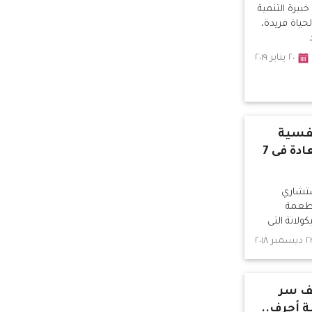
بيرة التنمية
حياة فريدة،
٢٠ يناير ٢٠١٩
فسية
يقدم روشتة السعادة فى 7
ستشاري
أطعمة
لاتة التى
سمبر ٢٠١٨
ف سر
 أحرف..