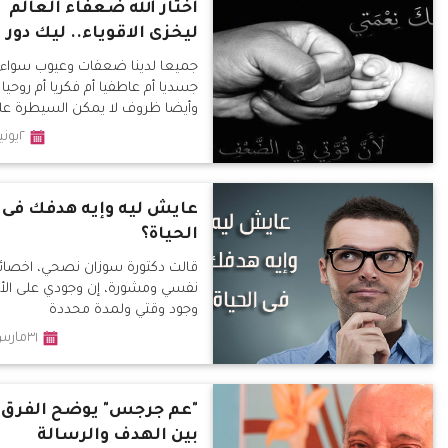
اختار الله ضعفاء العالم
ليخزى الاقوياء.. ليك دور
جميعا لدينا ضعفات وعيوب سواء
جسديا أم عاطفيا أم فكريا أم روحيا
وأيضا ظروف لا يمكن السيطرة عل
٢يونيو٢٠١٩
عايش ليه وإيه هدفك فى
الحياة؟
قالت دكتورة سوزان نصحي، اخصائ
نفسي ومشورة، إن وجودي على ال
وجود وقتي ولمدة محددة
٣١مارس٢٠١٩
"عم جرجس" يوضح الفرق
بين الهدف والرسالة