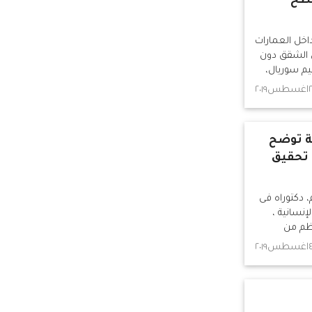
سطح
داخل العمارات
 الشقق دون
يم سوريال،
يدة العذراء
٢٠١٩
ة توضح
 تحقيق
، دكتوراه فى
لإنسانية ،
عظم من
 كلها متكاتفة
غسطس٢٠١٩