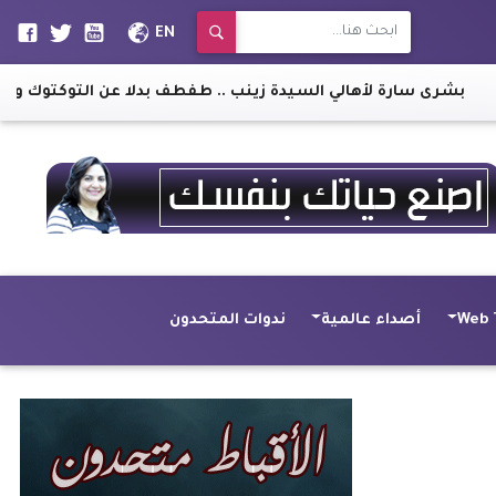
EN
ي السيدة زينب .. طفطف بدلا عن التوكتوك وهذا هو خط سيره
|
وز
Web 
أصداء عالمية
ندوات المتحدون