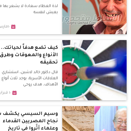
لذة العطاء سعادة لا يشعر بها م
يعيش لنفسه
١٠مارس٢٠١٩
كيف تضع هدفاً لحياتك..
الأنواع والمعوقات وطرق
تحقيقه
قال دكتور خالد لاشين، استشاري
العلاقات الأسرية، يوجد ثلاث أنواع
الأهداف، هدف روحي
١٠ فبراير ٢٠١٩
وسيم السيسي يكشف س
نجاح المصريين القدماء
وعلماء أثّروا في تاريخ