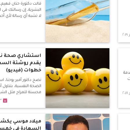
قالت دكتورة حنان فهيم، خ
البشرية، إن رسالتك في ال
لا تشبه أي رسالة لأي أحد
استشاري صحة ن
خطوات (فيديو)
دمة
ت
نصح دكتور أمير يوحنا، ا
الصحة النفسية، بتناول 
محسنة للمزاج مثل الشيكو
٢٣ دي
ميلاد موسي يكش
السعادة فى خمسة