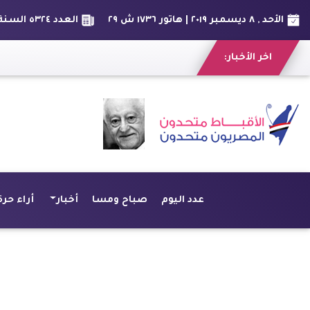
الأحد , ٨ ديسمبر ٢٠١٩ | هاتور ١٧٣٦ ش ٢٩
العدد ٥٣٢٤ السنة الخامسة عشر
اخر الأخبار:
عدد اليوم
صباح ومسا
أخبار
أراء حرة