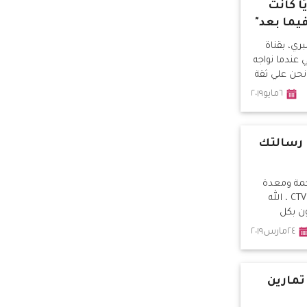
ًا كانت
ما بعد"
ري، بقناة
 عندما نواجه
نحن علي ثقة
 كل المشاكل
٦مايو٢٠١٩
ونمو.
 رسالتك
جمة ومعدة
برنامج "إنسان" على قناة CTV ، الله
ون بكل
٢٤مارس٢٠١٩
تمارين