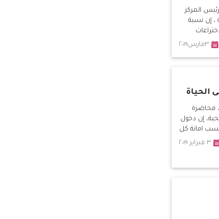
ئيس المركز
 ، إن نسبة
ختراعات
٣مارس٢٠١٩
ى الحياة
، محاضرة
ية، إن دخول
سب امانة كل
٣ فبراير ٢٠١٩