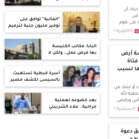
تعرف على الرد
حياة، أن
 من
"المالية" توافق على
ة على علوم
توفير مليون جنية لترميم
تماع والإدارة
٢٨اكتوبر٢٠١٩
مباني الوحدة المحلية
بطهطا
البابا: مكاتب الكنيسة
بها فرص عمل.. ولكن لا
ة أرض
يوجد شباب مؤهلون
فتاة
ها لسبب
أسرة قبطية تستغيث
بالسيسى لكشف مصير
اختفاء ابنتهم بقنا
 أو ابنتك من
طية الله
بعد خضوعه لعملية
أس ورافض،
جراحية.. علاء الشربيني
اقة سبب
٣٠سبتمبر٢٠١٩
يعود للقاهرة الأسبوع
المقبل
ق دعوة