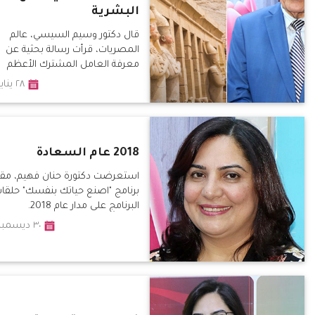
البشرية
قال دكتور وسيم السيسي، عالم
المصريات، قرأت رسالة بحثية عن
معرفة العامل المشترك الأعظم
بداخل الناجحين
٢٨ يناير ٢٠١٩
2018 عام السعادة
استعرضت دكتورة حنان فهيم، مق
برنامج "اصنع حياتك بنفسك" حلقا
البرنامج على مدار عام 2018.
٣٠ ديسمبر ٢٠١٨