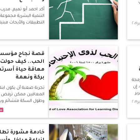
أكد احمد أبو تميم، مدرب 
التنمية البشرية مجموعة
التطبيقات والأبحاث مبني
كثيرة مثل علم نفس والاج
والتربية وعلوم أخري.
قصة نجاح مؤسس
الحب.. كيف حولت 
معاقة حياة أسرت
بركة ونعمة
رمجة
 إن
تجربة صعبة أن يكون ابنك
ير
المعاقين ممكن ترفض ع
وطول السكة متشائم وي
لكن أن تكون بنتك المع
نعمة لأسرتها
خادمة مشورة تطل