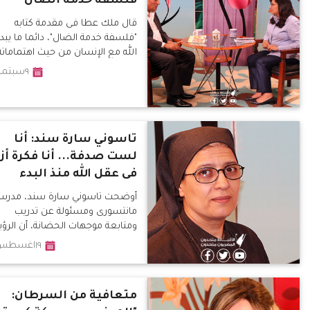
فلسفة خدمة الضال
قال ملك عطا فى مقدمة كتابه
"فلسفة خدمة الضال"، دائما ما يبدأ
الله مع الإنسان من حيث اهتماماته
واحتياجاته الأرضية فكما يحرك النس
٩سبتمبر٢٠١٩
عش وليده -لا
تاسوني سارة سند: أنا
لست صدفة... أنا فكرة أزل
فى عقل الله منذ البدء
أوضحت تاسوني سارة سند، مدرس
مانتسورى ومسئولة عن تدريب
ومتابعة موجهات الحضانة، أن الرؤي
١٩اغسطس٢٠١٩
متعافية من السرطان: