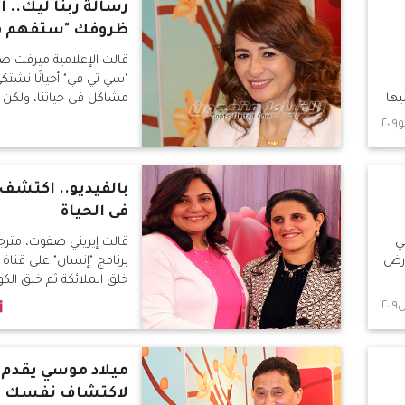
رسالة ربنا ليك.. أي
ظروفك "ستفهم في
قالت الإعلامية ميرفت صب
"سي تي في" أحيانًا نشتكي
يها
مشاكل فى حياتنا، ولكن 
أن يد الله قادرة على حل
وتكون سبب تغيير وتطور 
بالفيديو.. اكتشف
فى الحياة
ي
قالت إيريني صفوت، متر
أرض
خلق الملائكة ثم خلق الك
ميلاد موسي يقدم 
لاكتشاف نفسك