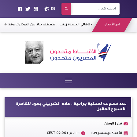
EN
اخر الأخبار:
بشرى سارة لأهالي السيدة زينب .. طفطف بدلا عن التوكتوك وهذا هو 
بعد خضوعه لعملية جراحية.. علاء الشربيني يعود للقاهرة
الأسبوع المقبل
فن | الوطن
الأحد ٨ ديسمبر ٢٠١٩
٠١: ٠٦ م +02:00 CEST