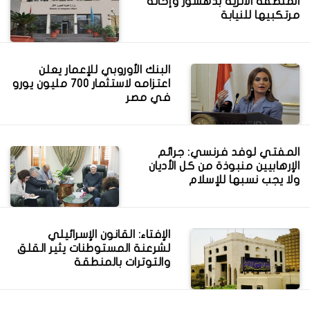
المنطقة الأثرية بدهشور وإحالة
مرتكبيها للنيابة
البنك الأوروبي للإعمار يعلن
اعتزامه لاستثمار 700 مليون يورو
في مصر
المفتي لوفد فرنسي: جرائم
الإرهابيين منبوذة من كل الأديان
ولا يجب نسبها للإسلام
الإفتاء: القانون الإسرائيلي
لشرعنة المستوطنات يثير القلق
والتوترات بالمنطقة