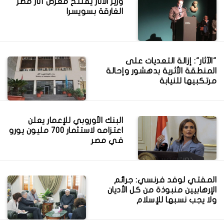
‎وزير الآثار يفتتح معرض آثار مصر
الغارقة بسويسرا
"الآثار": إزالة التعديات على
المنطقة الأثرية بدهشور وإحالة
مرتكبيها للنيابة
البنك الأوروبي للإعمار يعلن
اعتزامه لاستثمار 700 مليون يورو
في مصر
المفتي لوفد فرنسي: جرائم
الإرهابيين منبوذة من كل الأديان
ولا يجب نسبها للإسلام