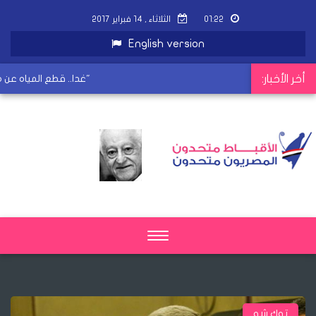
٠١:٢٢
الثلاثاء , ١٤ فبراير ٢٠١٧
English version
أخر الأخبار:
وزير المالية الأسبق ينتقد دمج "الاستثمار" و"التعاون الدولي"
غدا.. قطع المياه عن مركز
Toggle
navigation
توك شو