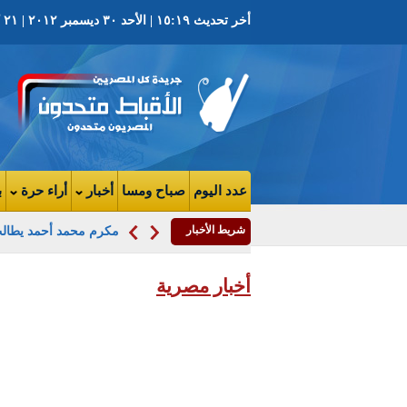
أخر تحديث ١٥:١٩ | الأحد ٣٠ ديسمبر ٢٠١٢ | ٢١ كيهك ١٧٢٩ ش | العدد ٢٩٩٠ السنة الثامنة
عدد اليوم
صباح ومسا
أخبار
أراء حرة
ب
شريط الأخبار
مكرم محمد أحمد يطالب
أخبار مصرية