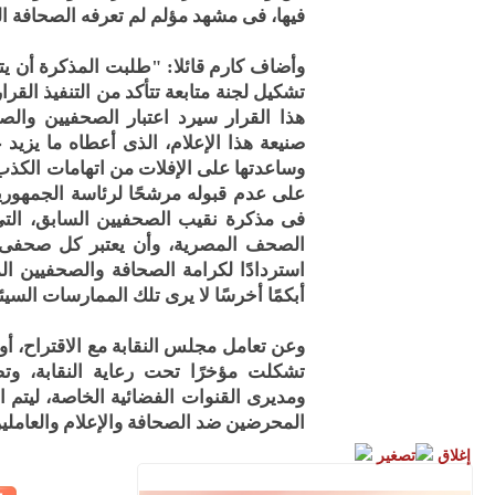
فيها، فى مشهد مؤلم لم تعرفه الصحافة ا
وأضاف كارم قائلا: "طلبت المذكرة أن يتض
تشكيل لجنة متابعة تتأكد من التنفيذ القر
هذا القرار سيرد اعتبار الصحفيين وال
وساعدتها على الإفلات من اتهامات الكذ
على عدم قبوله مرشحًا لرئاسة الجمهوري
فى مذكرة نقيب الصحفيين السابق، التى 
الصحف المصرية، وأن يعتبر كل صحفى ع
استردادًا لكرامة الصحافة والصحفيين ا
أبكمًا أخرسًا لا يرى تلك الممارسات السيئ
وعن تعامل مجلس النقابة مع الاقتراح، أو
تشكلت مؤخرًا تحت رعاية النقابة، وت
ومديرى القنوات الفضائية الخاصة، ليتم ا
المحرضين ضد الصحافة والإعلام والعاملين
إغلاق
تصغير