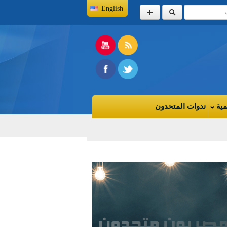
English
مية
ندوات المتحدون