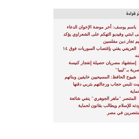
ر قراءة
باسم يوسف: أخر موضة الإخوان الدعاء
ى ابنتي وفيديو التهكم على الشعراوي يؤكد
هم تجار دين مفلسين
العريفي يفتي بإغتصاب السوريات فوق ١٤
ه
إستشهاد مصريان حصيلة إنفجار كنيسة
رية بـ"ليبيا"
شيوخ الحافظ: المسيحيين خايفين وبناتهم
يت تلبس حجاب ورجالتهم بتربي دقنها
ماية
المتنصر "ماهر الجوهري" ينفي شائعة
دته للإسلام ويطالب بقانون لحماية
متنصرين في مصر