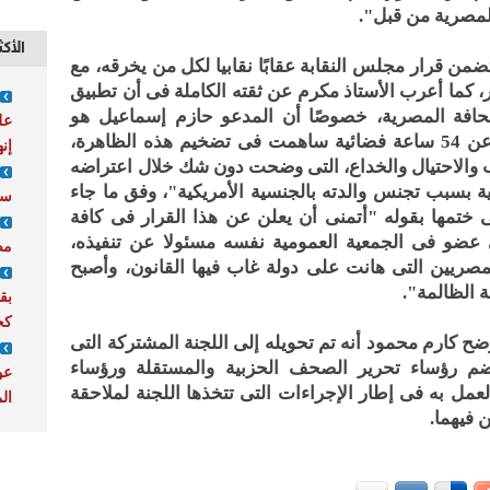
لمصرية من قبل".
الأكث
من قرار مجلس النقابة عقابًا نقابيا لكل من يخرقه، مع
ار، كما أعرب الأستاذ مكرم عن ثقته الكاملة فى أن تطبيق
صحافة المصرية، خصوصًا أن المدعو حازم إسماعيل هو
عل
صنيعة هذا الإعلام، الذى أعطاه ما يزيد عن 54 ساعة فضائية ساهمت فى تضخيم هذه الظاهرة،
إن
ب والاحتيال والخداع، التى وضحت دون شك خلال اعتراضه
ة بسبب تجنس والدته بالجنسية الأمريكية"، وفق ما جاء
سن
ختمها بقوله "أتمنى أن يعلن عن هذا القرار فى كافة
ضو فى الجمعية العمومية نفسه مسئولا عن تنفيذه،
مص
لمصريين التى هانت على دولة غاب فيها القانون، وأصبح
ة الظالمة".
بق
كح
ضح كارم محمود أنه تم تحويله إلى اللجنة المشتركة التى
ضم رؤساء تحرير الصحف الحزبية والمستقلة ورؤساء
عو
لعمل به فى إطار الإجراءات التى تتخذها اللجنة لملاحقة
ال
 فيهما.