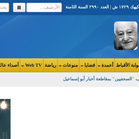
وابة الأقباط
أعمدة
قضايا
منوعات
رياضة
Web TV
أصداء عال
 "الصحفيين" بمقاطعة أخبار أبو إسماعيل