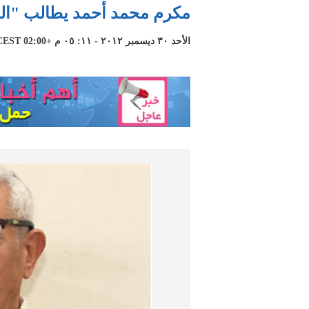
مكرم محمد أحمد يطالب "الص
الأحد ٣٠ ديسمبر ٢٠١٢ - ١١: ٠٥ م +02:00 CEST