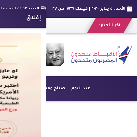
الأحد , ٥ يناير ٢٠٢٠ | كيهك ١٧٣٦ ش ٢٧
العدد ٥٣٥٢ السنة الخامسة عشر
إغلاق
اخر الأخبار:
عدد اليوم
صباح ومسا
أخبار
أراء حرة