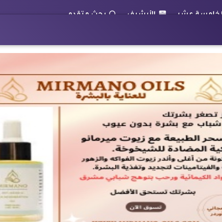
الأرشيف
بحث متقدم
"الناتو" يعقد اجتماعا عاجلًا لبحث تطو
بوابة الأقباط
أعمدة
قضايا
منوعات
رياضة
TV