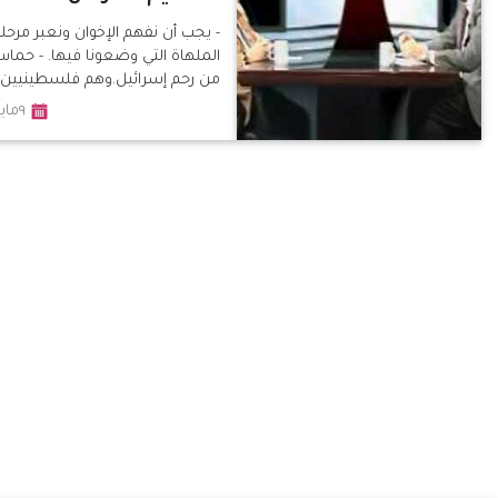
- يجب أن نفهم الإخوان ونعبر مرحلة
الملهاة التي وضعونا فيها. - حما
من رحم إسرائيل.وهم فلسطينيين
اسمًا - أمريكا عليها إيجاد طريق آخر
٩مايو٢٠١٣
لحكم المنطقة بعيدًا عن التيارات
الدينية لأنها ستندم، وهي تحكم وف
أوراق إسرائيلية - قضية نخنوخ مق
بها أبعاد أكثر بكثير من الأمر الواقع
فهو قبطي ..