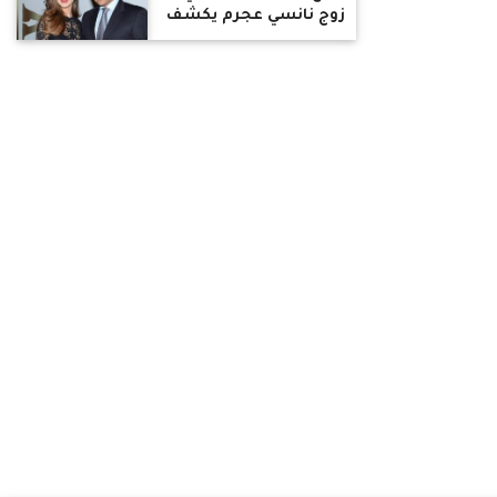
زوج نانسي عجرم يكشف
موقفه القانوني بعد قرار
حبسه