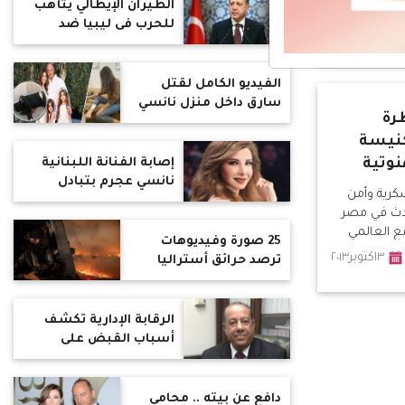
الطيران الإيطالي يتأهب
للحرب فى ليبيا ضد
أردوغان
الفيديو الكامل لقتل
سارق داخل منزل نانسي
رة
عجرم
كنيسة
نوتية
إصابة الفنانة اللبنانية
نانسي عجرم بتبادل
سكرية وأمن
إطلاق النار داخل منزلها
حدث في مصر
(صورة)
مع العالمي
25 صورة وفيديوهات
رًا - الإخوان
٣اكتوبر٢٠١٣
ترصد حرائق أستراليا
ا ادعوه من
المروعة.. فقدان نصف
لا ينفذ سوى
مليار حيوان وسيارة
سب - روسيا
إطفاء تفجرها الحرائق..
الرقابة الإدارية تكشف
انت من
إخلاء السكان والسلطات:
أسباب القبض على
ا
فات الأوان
رئيس مصلحة الضرائب
دافع عن بيته .. محامي