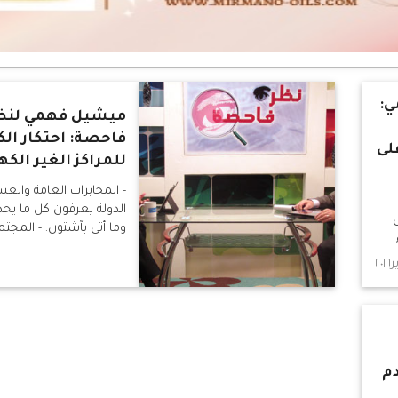
ي:
ميشيل فهمي لنظ
فاحصة: احتكار ال
لى
للمراكز الغير الكه
- المخابرات العامة والع
الدولة يعرفون كل ما ي
وما أتى بآشتون. - المجت
اعترف بزوال حكم مرسي أخي
لا يستطيعوا الآن حشد م
مليونيات - رئيس الوزراء 
السياسات الأمريكية فح
ضد
في المنطقة العربية، وك
الأسباب لعدم ضرب سوري
دم