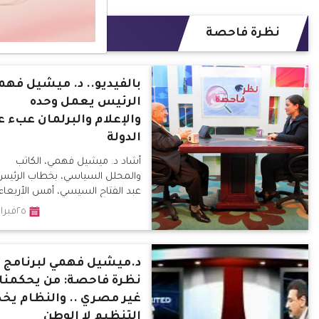
نظرة فاحصة
بالفيديو.. د. ميشيل فهم
الرئيس يعمل وحده
والإعلام والبرلمان عبء ع
الدولة
أشاد د. ميشيل فهمي، الكاتب
والمحلل السياسي، بخطاب الرئيس
عبد الفتاح السيسي، أمس الأربعاء
خلال ندوة إستراتيجية التنمية
٢٥فبراير٢٠١٦
المستدامة، قائلاً: أن الرئيس لم
يخاطب الشعب بل شاركه بهمومه
وعلى رأسها المؤامرات التي تحاك 
د.ميشيل فهمي لبرنامج
مصر وللأسف بمعاونة أبنائها من
نظرة فاحصة: من يحكمنا
"الإعلاميين".
غير مصري .. والنظام يخ
التنظيم لا الوطن