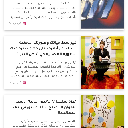
انتقدت الدكتورة مني الصبان الأستاذ بالمعهد
العالي للسينما ومدير المدرسة العربية للسينما
والتليفزيون، المطالبين بـ "السينما النظيفة"،
وأضافت من يطالبون بذلك لديهم أمراض نفسية
تجاه المرأة.
٤يونيو٢٠١٥
غير نمط حياتك وصورتك الذهنية
السلبية وأتعرف على خطوات برمجتك
اللغوية العصبية في "نـص الدنيا"
*رامز رؤوف "أستاذ التنمية البشرية بالمركز
الهولندي": البرمجة اللغوية العصبية هي علم
حديث ويعني بلغة التواصل بين الإنسان والمخ.
*الصورة الذاتية عن النفس تسهم في سلوكياتنا
وأفعالنا تجاه نفسنا وتجاه الآخرين وعلم البرمجة
١٣يناير٢٠١٣
يعني بتحسين تلك الصورة. *نستخدم العلاج
بالبرمجة العصبية في عدة حالات كالخوف المرضي
والوسواس القهري وأيضًا التخسيس. *مصادر
البرمجة خمسة : الأسرة، المدرسة، دور العبادة،
"عزة سليمان" لـ"نص الدنيا": دستور
الأصدقاء، أنا.
الإخوان لا يصلح إلا للتطبيق في عهد
المماليك!!
- الدستور "الإخواني" الحالي "فضيحة" بكل
المقاييس. - الدستور متأخر ولا يحقق طموحاتنا