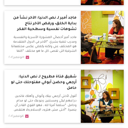
عقلانية وتلك النوعية من الخطابات تنجح مع عامة
الشعب الذين لا يملكون العلم
ماجد أمير لـ نص الدنيا: الآخر نشأ من
بداية الخلق، ورفض الآخر نتاج
تشوهات نفسية وسطحية الفكر
ماجد أمير أخصائي المشورة الأسرية والنفسية
ومدرب تنمية بشري: *الآخر في الدول المتقدمة
هو المختلف عني ولكنه يكملني عكس مجتمعاتنا
الشرقية التي تقصي كل ما هو مختلف. *كلما
أتسع المرء في ثقافته وإطلاعه كلما زادت مساحة
١١نوفمبر٢٠١٢
قبوله لكل ما هو مختلف.
شقيق فتاة مطروح لـ نص الدنيا:
أرجعي وحضن أبوكي مفتوحلك حتى لو
حامل
أقول لأختي أرجعي بيتك وأبوكي وأهلك فاتحين
دراعهم ليكي ومستنين رجوعك حتى لو مدام
وحامل. *سلمنا أمرنا لله ، فهو القوي القادر أن
ينصرنا. *أختي مش هتزود الإسلام ولا هتنقص
المسيحية ... أقول للسلفيين رجعوها وجاهدوا
٤نوفمبر٢٠١٢
وأكسبوا ثواب مع أطفال الشوارع مش تاخدوا
بنت من حضن أهلها. الداعية الإسلامي حسن