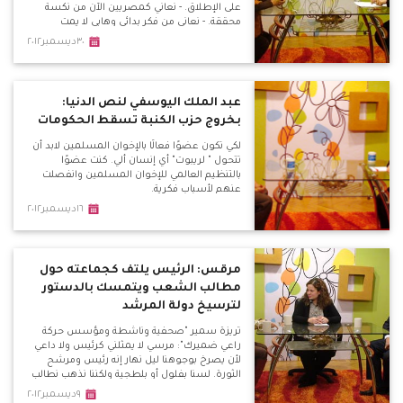
على الإطلاق. - نعاني كمصريين الآن من نكسة
محققة. - نعاني من فكر بدائي وهابي لا يمت
للمصريين بصلة. - هذا الدستور يصلح للتطبيق
٣٠ديسمبر٢٠١٢
في بلدان صحراوية قبلية. - علينا عبء كبير جدًّا
حتى نعيد لمصر هويتها وحضارتها.
عبد الملك اليوسفي لنص الدنيا:
بخروج حزب الكنبة تسقط الحكومات
لكي تكون عضوًا فعالًا بالإخوان المسلمين لابد أن
تتحول " لريبوت" أي إنسان ألي. كنت عضوًا
بالتنظيم العالمي للإخوان المسلمين وانفصلت
عنهم لأسباب فكرية.
١٦ديسمبر٢٠١٢
مرقس: الرئيس يلتف كجماعته حول
مطالب الشعب ويتمسك بالدستور
لترسيخ دولة المرشد
تريزة سمير "صحفية وناشطة ومؤسس حركة
راعي ضميرك": مرسي لا يمثلني كرئيس ولا داعي
لأن يصرخ بوجوهنا ليل نهار إنه رئيس ومرشح
الثورة. لسنا بفلول أو بلطجية ولكننا نذهب نطالب
بحقوقنا حاملين أرواحنا على كفوفنا لأجل مصر.
٩ديسمبر٢٠١٢