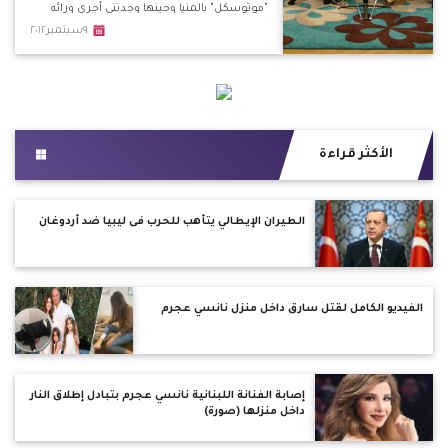
"موتوسكل" بالمنيا وحينها وجدتني أجري ورائه
وأوسعته ضربًا. *حين توجهت للمركز لعمل
٩سبتمبر٢٠١٢
محضر ضده تم تبطيء الإجراءات من قبل
المسئولين بحجة ألا يتحول الأمر لفتنة طائفية.
الأكثر قراءة
الطيران الإيطالي يتأهب للحرب فى ليبيا ضد أردوغان
الفيديو الكامل لقتل سارق داخل منزل نانسي عجرم
إصابة الفنانة اللبنانية نانسي عجرم بتبادل إطلاق النار
داخل منزلها (صورة)