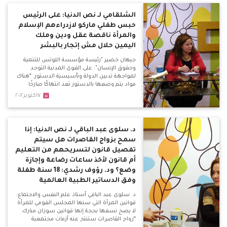
بينما الدوائي في علاج الاكتئاب المرضي.
الشلقامي لـ نص الدنيا: على الرئيس
حبس طفلي ماركو لازدراءهم الإسلام
والمرأة ناقصة عقل ودين وملك
اليمين حلال مش إتجار بالبشر
جيهان خضير "رئيسة مؤسسة اللوتس للتنمية
وحقوق الإنسان": على القوى المدنية التوحد
لمواجهة تديين الدولة وتأسيسية الدستور. *هناك
مواد يتم وضعها بالدستور تعد انتهاكًا صارخًا
لحقوق المرأة والطفل. *أسامة عثمان "عضو
٧اكتوبر٢٠١٢
سابق بالجماعة الإسلامية: الحجاب ليس من
الإسلام في شيء.
د. سلوى عبد الباقي لـ نص الدنيا: إذا
سمح بزواج القاصرات هل سيتم
تفصيل قانون لتسريحهم من التعليم
أم قانون لأخذ ساعات رضاعة وإجازة
وضع؟ ود. رؤوف رشدي: 18 سنة طفلة
وفق الدساتير الطبية العالمية
د. سلوى عبد الباقي أستاذ علم النفس والاجتماع:
قوانين المرأة التي سنها المجلس القومي للمرأة
لا يصح نسفها بحجة إنها قوانين سوزان مبارك.
*زواج القاصرات ستنتج عنه أزمات مجتمعية