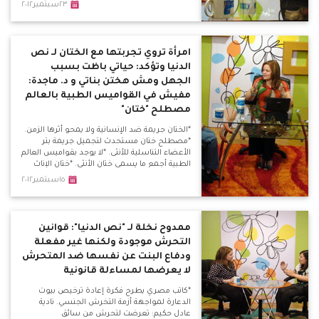
حقيقية ومنها أطفال الشوارع وفتيات الليل
٢٣سبتمبر٢٠١٢
والمرأة المعيلة. *زواج القاصرات غير قابل لتنفيذه
على أرض الواقع بمصر ولن يقبله المصري
البسيط بفطرته الإنسانية.
امرأة تروي تجربتها مع الختان لـ نص
الدنيا وتؤكد: حياتي باظت بسبب
الجهل ومش هختن بناتي و د. ماجدة:
مفيش في القواميس الطبية بالعالم
مصطلح "ختان"
*الختان جريمة ضد الإنسانية ولا يمحو أثرها الزمن.
*مصطلح ختان مستحدث لتجميل جريمة بتر
الأعضاء التناسلية للأنثى. *لا يوجد بقواميس العالم
الطبية أجمع ما يسمى ختان الأنثى. *ختان الإناث
عادة إفريقية قديمة ولا أساس ديني أو طبي لها.
١٥سبتمبر٢٠١٢
ممدوح نخلة لـ "نص الدنيا": قوانين
التحرش موجودة ولكنها غير مفعلة
ودفاع البنت عن نفسها ضد المتحرش
لا يعرضها لمساءلة قانونية
*كاتب مصري يطرح فكرة إعادة ترخيص بيوت
الدعارة لمواجهة أزمة التخرش الجنسي. نادية
عادل حكيم: تعرضت لتحرش من سائق