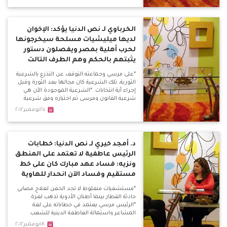
عن أي حوار وطني يتحدثون بعد الدم؟ سنستمر
بالميدان حتى تحقيق مطالبنا أو الموت فداءًا
لمصر.
الخرباوي لـ نص الدنيا يؤكد: الإخوان
لديها ميليشيات مسلحة سيخرجونها
لحرب أهلية بمصر ويفصلون دستور
يثبتهم بالحكم وهم الطرف التالت
*على مرسي وجماعته التوقف عن التذرع بالشرعية
الثورية، تلك الشرعية كان مجالها بعد الثورة وقبل
إجراء أية انتخابات. *الشرعية الموجودة الآن هي
شرعية القانون ومرسي تم اختياره وفق شرعية
القانون وليس شرعية الثورة، فهو لم يكن قائد
٢٥نوفمبر٢٠١٢
للثورة ليتحدث باسم الثورة وشرعيتها، فهذا كلام
بغير منطقه.
د. أمجد خيري لـ نص الدنيا: خطابات
الرئيس عاطفية لا تعتمد على المنطق
ونزيه: فساد عهد مبارك كان على خط
مستقيم وفساد الآن انحدار للهاوية
*مستشفيات منفلوط لا تجد الحقن لعلاج مصابي
حادثة القطار بينما أطنان الأدوية تذهب لغزة.
*الرئيس مرسي يعتمد في خطاباته على لغة
المشاعر واستمالة العاطفة الدينية للشعب.
*خطاباته تتسم بالحنجورية أكتر منها خطابات
١٨نوفمبر٢٠١٢