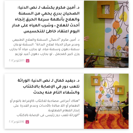
الغنام: ياريت شيخ الأزهر يطلع بيان يدين فيه اللي
بيحصل من السلفيين دة.
د. أمين مكرم يكشف لـ نص الدنيا:
الصحيان بدري يحمي من السمنة
والعلاج بأنظمة سرعة الحرق إتجاه
أحدث للعلاج ، وشرب المياه على مدار
اليوم اعتقاد خاطئ للتخسيس
د. أمين مكرم "أخصائي السمنة والعلاج الطبيعي
ومدير مركز الحياة لعلاج البدانة": السمنة نوعان
سمنة دهون وسمنة مياه، لو بحارب مياه أنا بحارب
وزن كبير كمجمل ، لو بحارب دهون أعيد توزيع
الدهون الموزعة بشكل خاطئ. *زيادة الوزن من
٢١اكتوبر٢٠١٢
20 لـ 24 ، حينها يعد الشخص في الوزن الطبيعي،
إذا تعدى الـ 30 فإنه يعاني سمنة مفرطة، إذا تعدى
الـ 45 فإنه مريض بدانة مفرطة.
د. ديفيد كمال لـ نص الدنيا: الوراثة
تلعب دور في الإصابة بالاكتئاب
والشفاء التام منه يحدث
*هناك أعراض مصاحبة للاكتئاب كالإفراط بالنوم أو
الطعام أو اللا مبالاة بالأحداث وعدم القدرة على
إنجاز المهام المطلوبة.
*الوراثة تلعب دور رئيسي في الإصابة بالاكتئاب
المرضي المزمن.
١٤اكتوبر٢٠١٢
*علاج الاكتئاب يتضمن علاج سلوكي وعلاج دوائي،
والسلوكي يستخدم في علاج الاكتئاب العرضي ،