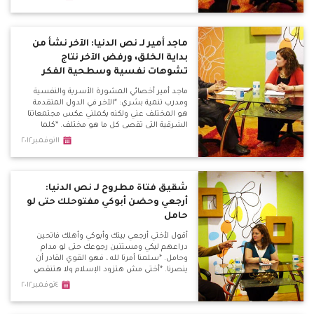
عقلانية وتلك النوعية من الخطابات تنجح مع عامة
الشعب الذين لا يملكون العلم
ماجد أمير لـ نص الدنيا: الآخر نشأ من
بداية الخلق، ورفض الآخر نتاج
تشوهات نفسية وسطحية الفكر
ماجد أمير أخصائي المشورة الأسرية والنفسية
ومدرب تنمية بشري: *الآخر في الدول المتقدمة
هو المختلف عني ولكنه يكملني عكس مجتمعاتنا
الشرقية التي تقصي كل ما هو مختلف. *كلما
أتسع المرء في ثقافته وإطلاعه كلما زادت مساحة
١١نوفمبر٢٠١٢
قبوله لكل ما هو مختلف.
شقيق فتاة مطروح لـ نص الدنيا:
أرجعي وحضن أبوكي مفتوحلك حتى لو
حامل
أقول لأختي أرجعي بيتك وأبوكي وأهلك فاتحين
دراعهم ليكي ومستنين رجوعك حتى لو مدام
وحامل. *سلمنا أمرنا لله ، فهو القوي القادر أن
ينصرنا. *أختي مش هتزود الإسلام ولا هتنقص
المسيحية ... أقول للسلفيين رجعوها وجاهدوا
٤نوفمبر٢٠١٢
وأكسبوا ثواب مع أطفال الشوارع مش تاخدوا
بنت من حضن أهلها. الداعية الإسلامي حسن