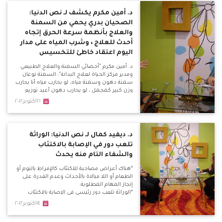
الغنام: ياريت شيخ الأزهر يطلع بيان يدين فيه اللي
بيحصل من السلفيين دة.
د. أمين مكرم يكشف لـ نص الدنيا:
الصحيان بدري يحمي من السمنة
والعلاج بأنظمة سرعة الحرق إتجاه
أحدث للعلاج ، وشرب المياه على مدار
اليوم اعتقاد خاطئ للتخسيس
د. أمين مكرم "أخصائي السمنة والعلاج الطبيعي
ومدير مركز الحياة لعلاج البدانة": السمنة نوعان
سمنة دهون وسمنة مياه، لو بحارب مياه أنا بحارب
وزن كبير كمجمل ، لو بحارب دهون أعيد توزيع
الدهون الموزعة بشكل خاطئ. *زيادة الوزن من
٢١اكتوبر٢٠١٢
20 لـ 24 ، حينها يعد الشخص في الوزن الطبيعي،
إذا تعدى الـ 30 فإنه يعاني سمنة مفرطة، إذا تعدى
الـ 45 فإنه مريض بدانة مفرطة.
د. ديفيد كمال لـ نص الدنيا: الوراثة
تلعب دور في الإصابة بالاكتئاب
والشفاء التام منه يحدث
*هناك أعراض مصاحبة للاكتئاب كالإفراط بالنوم أو
الطعام أو اللا مبالاة بالأحداث وعدم القدرة على
إنجاز المهام المطلوبة.
*الوراثة تلعب دور رئيسي في الإصابة بالاكتئاب
المرضي المزمن.
١٤اكتوبر٢٠١٢
*علاج الاكتئاب يتضمن علاج سلوكي وعلاج دوائي،
والسلوكي يستخدم في علاج الاكتئاب العرضي ،