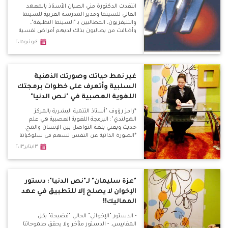
انتقدت الدكتورة مني الصبان الأستاذ بالمعهد
العالي للسينما ومدير المدرسة العربية للسينما
والتليفزيون، المطالبين بـ "السينما النظيفة"،
وأضافت من يطالبون بذلك لديهم أمراض نفسية
تجاه المرأة.
٤يونيو٢٠١٥
غير نمط حياتك وصورتك الذهنية
السلبية وأتعرف على خطوات برمجتك
اللغوية العصبية في "نـص الدنيا"
*رامز رؤوف "أستاذ التنمية البشرية بالمركز
الهولندي": البرمجة اللغوية العصبية هي علم
حديث ويعني بلغة التواصل بين الإنسان والمخ.
*الصورة الذاتية عن النفس تسهم في سلوكياتنا
وأفعالنا تجاه نفسنا وتجاه الآخرين وعلم البرمجة
١٣يناير٢٠١٣
يعني بتحسين تلك الصورة. *نستخدم العلاج
بالبرمجة العصبية في عدة حالات كالخوف المرضي
والوسواس القهري وأيضًا التخسيس. *مصادر
البرمجة خمسة : الأسرة، المدرسة، دور العبادة،
"عزة سليمان" لـ"نص الدنيا": دستور
الأصدقاء، أنا.
الإخوان لا يصلح إلا للتطبيق في عهد
المماليك!!
- الدستور "الإخواني" الحالي "فضيحة" بكل
المقاييس. - الدستور متأخر ولا يحقق طموحاتنا