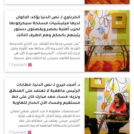
عن أي حوار وطني يتحدثون بعد الدم؟ سنستمر
بالميدان حتى تحقيق مطالبنا أو الموت فداءًا
لمصر.
الخرباوي لـ نص الدنيا يؤكد: الإخوان
لديها ميليشيات مسلحة سيخرجونها
لحرب أهلية بمصر ويفصلون دستور
يثبتهم بالحكم وهم الطرف التالت
*على مرسي وجماعته التوقف عن التذرع بالشرعية
الثورية، تلك الشرعية كان مجالها بعد الثورة وقبل
إجراء أية انتخابات. *الشرعية الموجودة الآن هي
شرعية القانون ومرسي تم اختياره وفق شرعية
القانون وليس شرعية الثورة، فهو لم يكن قائد
٢٥نوفمبر٢٠١٢
للثورة ليتحدث باسم الثورة وشرعيتها، فهذا كلام
بغير منطقه.
د. أمجد خيري لـ نص الدنيا: خطابات
الرئيس عاطفية لا تعتمد على المنطق
ونزيه: فساد عهد مبارك كان على خط
مستقيم وفساد الآن انحدار للهاوية
*مستشفيات منفلوط لا تجد الحقن لعلاج مصابي
حادثة القطار بينما أطنان الأدوية تذهب لغزة.
*الرئيس مرسي يعتمد في خطاباته على لغة
المشاعر واستمالة العاطفة الدينية للشعب.
*خطاباته تتسم بالحنجورية أكتر منها خطابات
١٨نوفمبر٢٠١٢