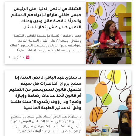
بينما الدوائي في علاج الاكتئاب المرضي.
الشلقامي لـ نص الدنيا: على الرئيس
حبس طفلي ماركو لازدراءهم الإسلام
والمرأة ناقصة عقل ودين وملك
اليمين حلال مش إتجار بالبشر
جيهان خضير "رئيسة مؤسسة اللوتس للتنمية
وحقوق الإنسان": على القوى المدنية التوحد
لمواجهة تديين الدولة وتأسيسية الدستور. *هناك
مواد يتم وضعها بالدستور تعد انتهاكًا صارخًا
لحقوق المرأة والطفل. *أسامة عثمان "عضو
٧اكتوبر٢٠١٢
سابق بالجماعة الإسلامية: الحجاب ليس من
الإسلام في شيء.
د. سلوى عبد الباقي لـ نص الدنيا: إذا
سمح بزواج القاصرات هل سيتم
تفصيل قانون لتسريحهم من التعليم
أم قانون لأخذ ساعات رضاعة وإجازة
وضع؟ ود. رؤوف رشدي: 18 سنة طفلة
وفق الدساتير الطبية العالمية
د. سلوى عبد الباقي أستاذ علم النفس والاجتماع:
قوانين المرأة التي سنها المجلس القومي للمرأة
لا يصح نسفها بحجة إنها قوانين سوزان مبارك.
*زواج القاصرات ستنتج عنه أزمات مجتمعية