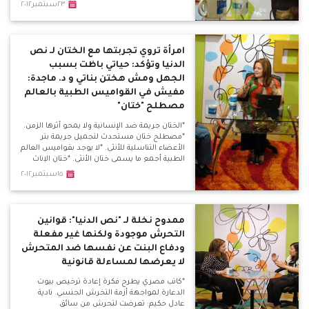
حقيقية ومنها أطفال الشوارع وفتيات الليل
٢٣سبتمبر٢٠١٢
والمرأة المعيلة. *زواج القاصرات غير قابل لتنفيذه
على أرض الواقع بمصر ولن يقبله المصري
البسيط بفطرته الإنسانية.
امرأة تروي تجربتها مع الختان لـ نص
الدنيا وتؤكد: حياتي باظت بسبب
الجهل ومش هختن بناتي و د. ماجدة:
مفيش في القواميس الطبية بالعالم
مصطلح "ختان"
*الختان جريمة ضد الإنسانية ولا يمحو أثرها الزمن.
*مصطلح ختان مستحدث لتجميل جريمة بتر
الأعضاء التناسلية للأنثى. *لا يوجد بقواميس العالم
الطبية أجمع ما يسمى ختان الأنثى. *ختان الإناث
عادة إفريقية قديمة ولا أساس ديني أو طبي لها.
١٥سبتمبر٢٠١٢
ممدوح نخلة لـ "نص الدنيا": قوانين
التحرش موجودة ولكنها غير مفعلة
ودفاع البنت عن نفسها ضد المتحرش
لا يعرضها لمساءلة قانونية
*كاتب مصري يطرح فكرة إعادة ترخيص بيوت
الدعارة لمواجهة أزمة التخرش الجنسي. نادية
عادل حكيم: تعرضت لتحرش من سائق