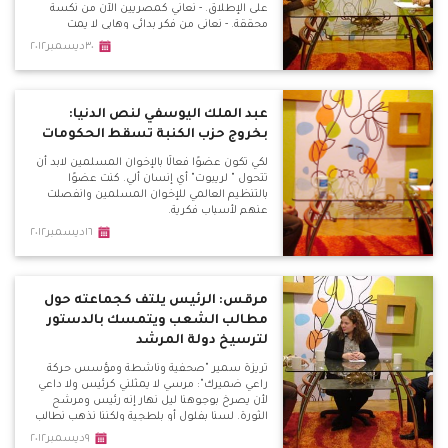
على الإطلاق. - نعاني كمصريين الآن من نكسة
محققة. - نعاني من فكر بدائي وهابي لا يمت
للمصريين بصلة. - هذا الدستور يصلح للتطبيق
٣٠ديسمبر٢٠١٢
في بلدان صحراوية قبلية. - علينا عبء كبير جدًّا
حتى نعيد لمصر هويتها وحضارتها.
عبد الملك اليوسفي لنص الدنيا:
بخروج حزب الكنبة تسقط الحكومات
لكي تكون عضوًا فعالًا بالإخوان المسلمين لابد أن
تتحول " لريبوت" أي إنسان ألي. كنت عضوًا
بالتنظيم العالمي للإخوان المسلمين وانفصلت
عنهم لأسباب فكرية.
١٦ديسمبر٢٠١٢
مرقس: الرئيس يلتف كجماعته حول
مطالب الشعب ويتمسك بالدستور
لترسيخ دولة المرشد
تريزة سمير "صحفية وناشطة ومؤسس حركة
راعي ضميرك": مرسي لا يمثلني كرئيس ولا داعي
لأن يصرخ بوجوهنا ليل نهار إنه رئيس ومرشح
الثورة. لسنا بفلول أو بلطجية ولكننا نذهب نطالب
بحقوقنا حاملين أرواحنا على كفوفنا لأجل مصر.
٩ديسمبر٢٠١٢