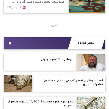
"موتوسكل" بالمنيا وحينها وجدتني أجري ورائه
وأوسعته ضربًا. *حين توجهت للمركز لعمل
٩سبتمبر٢٠١٢
محضر ضده تم تبطيء الإجراءات من قبل
المسئولين بحجة ألا يتحول الأمر لفتنة طائفية.
المزيد
الأكثر قراءة
«برهامى»: اغتصبها وتوكل
تمساح يفترس أخطر كلب في العالم أمام أعين
صاحبته... فيديو
سعر الدولار اليوم السبت 10/8/2019 بالبنوك والسوق
السوداء