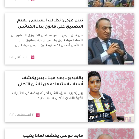
نبيل عزمي: نطالب السيسي بعدم
التصديق على قانون بناء الكنائس
قال نبيل عزمي عضو مجلس الشورى السابق، إن
الأقباط مواطنون وليسوا رعاية، وقانون بناء
الكنائس أفضل لمستوطنين وليس مواطنون.
٢ سبتمبر ٢٠١٦
بالفيديو.. بعد مينا.. بيير يكشف
أسباب استبعاده من ناشئ الأهلي
بيير زهير شفيق، ناشئ أخر تم رفضه في اختبارات
الكرة بالنادي الأهلي بسبب دينه.
٢٠ اغسطس ٢٠١٦
ماجد موسى يكشف لماذا يغيب