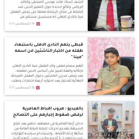
كشف استاذ ماجد موسى الصحفى والناقد
الرياضى وقائع جديده حول التمييز الدينى ضد
الاقباط فى مجال الرياضة معلقا على رفض الطفل
مينا بالنادى الاهلى انه مسلسل مستمر من
التعصب والذى يظهر فى العديد من الاندية
١٧ اغسطس ٢٠١٦
والاعلام الرياضى وكشف لماذا يصروا تصدير
الكابتن هانى رمزى كممثل فقط للاقباط ولماذا يتم
نقد الكنيسة لقيامها بتنظيم دورى كنسى .
قبطى يتهم النادى الاهلى باستبعاد
طفله من اختبار الناشئين لان اسمه
"مينا "
اتهم عصام لطفى والد الطفل مينا النادى الاهلى
بارتكابه واقعة تمييز على أساس الديني لطفله ،
بعد رفض مدربي الناشئين دخول الطفل المرحلة
النهائية للاختيار بعد اجتيازه أربعة اختبارات وطلب
منه الحضور اليوم لخوض الاختبار النهائى مع 10
١٥ اغسطس ٢٠١٦
الى 15 طفل اخرين فى مركز حراسة المرمى بعد
تصفيتهم من 250 طفل ولكن فوجئ برفض
دخوله الاختبار وخاض جولة فى الادارة واشتبك
لفظيا مع رؤساء القطاع .
بالفيديو : هروب اقباط العامرية
لرفض ضغوط إجبارهم على التصالح
تدخل أزمة العامرية في منعطف خطير بعد قيام
الشرطة بتقديم تحريات للنيابة للنيابة العامة من
شأنها إدانة الأقباط ، واستخدام سياسة التوازنات
بتوجيه اتهام ل 3 أقباط و6 مسلمين بأنهم أثاروا