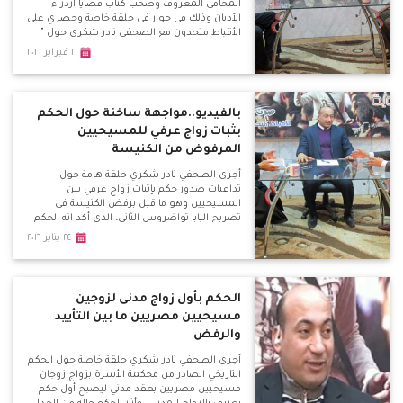
المحامى المعروف وصحب كتاب قضايا ازدراء
الأديان وذلك فى حوار فى حلقة خاصة وحصري على
الأقباط متحدون مع الصحفي نادر شكري حول "
ازدراء الأديان مقصلة الأبرياء " وكشف الاسيوطى
٢ فبراير ٢٠١٦
قضايا ازدراء أطاحت بأبرياء وأطفال لمجرد انتفاضة
من المتشددين فى ظل غياب محاكمة عادلة وآمنة
بالفيديو..مواجهة ساخنة حول الحكم
بثبات زواج عرفي للمسيحيين
المرفوض من الكنيسة
أجرى الصحفي نادر شكري حلقة هامة حول
تداعيات صدور حكم بإثبات زواج عرفي بين
المسيحيين وهو ما قبل برفض الكنيسة فى
تصريح البابا تواضروس الثاني، الذي أكد انه الحكم
مخالف للقانون وتوجه مجموعه من المحامين
٢٤ يناير ٢٠١٦
الأقباط بمذكرة طعن للنائب العام لوقف الحكم
لأنه خالف المادة الثالثة التي تعطى للمسيحيين
الحق فى قوانين تتفق مع شرائعهم .
الحكم بأول زواج مدنى لزوجين
مسيحيين مصريين ما بين التأييد
والرفض
أجرى الصحفي نادر شكري حلقة خاصة حول الحكم
التاريخي الصادر من محكمة الأسرة بزواج زوجان
مسيحيين مصريين بعقد مدني ليصبح أول حكم