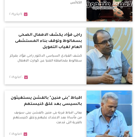
الكنائس
٢٤يناير٢٠١٩
راجى فؤاد يكشف الاهمال الصحى
بسمالوط وتوقف بناء المستشفى
العام لغياب التمويل
كشف القيادى السياسى الدكتور راجى فؤاد بمركز
سمالوط بمحافظة المنيا عن كوارث الاهمال
٢٠مايو٢٠١٨
اقباط "بنى منين" بالفشن يستغيثون
بالسيسى بعد غلق كنيستهم
يعانى اقباط قرية بنى منين بالفشن ببنى سويف
من مأساة بعد الاعتداء عليهم وغلق كنيستهم
بالقرية التى قدمت
١١مايو٢٠١٨