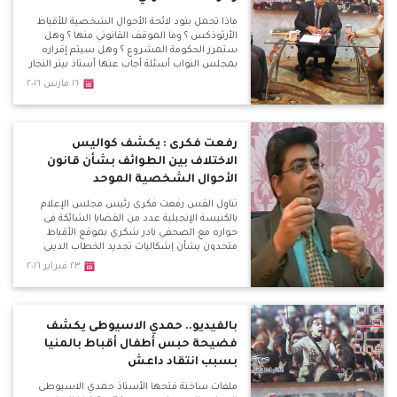
ماذا تحمل بنود لائحة الأحوال الشخصية للأقباط
الأرثوذكس ؟ وما الموقف القانوني منها ؟ وهل
ستمرر الحكومة المشروع ؟ وهل سيتم إقراره
بمجلس النواب أسئلة أجاب عنها أستاذ بيتر النجار
المحامى المتخصص في الأحوال الشخصية
١٦ مارس ٢٠١٦
والأستاذ هاني عزت منسق منكوبى الاحوال
الشخصية
رفعت فكرى : يكشف كواليس
الاختلاف بين الطوائف بشأن قانون
الأحوال الشخصية الموحد
تناول القس رفعت فكرى رئيس مجلس الإعلام
بالكنيسة الإنجيلية عدد من القضايا الشائكة فى
حواره مع الصحفي نادر شكري بموقع الأقباط
متحدون بشأن إشكاليات تجديد الخطاب الديني
والأزمة بين الطوائف المسيحية وحقيقة مجلس
٢٣ فبراير ٢٠١٦
كنائس مصر وتقيمه
بالفيديو.. حمدي الاسيوطى يكشف
فضيحة حبس أطفال أقباط بالمنيا
بسبب انتقاد داعش
ملفات ساخنة فتحها الأستاذ حمدي الاسيوطى