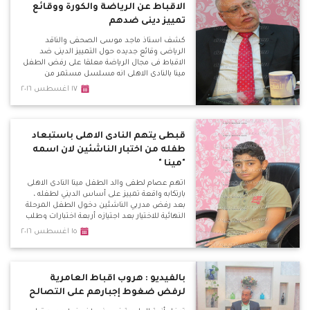
الاقباط عن الرياضة والكورة ووقائع
تمييز دينى ضدهم
كشف استاذ ماجد موسى الصحفى والناقد
الرياضى وقائع جديده حول التمييز الدينى ضد
الاقباط فى مجال الرياضة معلقا على رفض الطفل
مينا بالنادى الاهلى انه مسلسل مستمر من
التعصب والذى يظهر فى العديد من الاندية
١٧ اغسطس ٢٠١٦
والاعلام الرياضى وكشف لماذا يصروا تصدير
الكابتن هانى رمزى كممثل فقط للاقباط ولماذا يتم
نقد الكنيسة لقيامها بتنظيم دورى كنسى .
قبطى يتهم النادى الاهلى باستبعاد
طفله من اختبار الناشئين لان اسمه
"مينا "
اتهم عصام لطفى والد الطفل مينا النادى الاهلى
بارتكابه واقعة تمييز على أساس الديني لطفله ،
بعد رفض مدربي الناشئين دخول الطفل المرحلة
النهائية للاختيار بعد اجتيازه أربعة اختبارات وطلب
منه الحضور اليوم لخوض الاختبار النهائى مع 10
١٥ اغسطس ٢٠١٦
الى 15 طفل اخرين فى مركز حراسة المرمى بعد
تصفيتهم من 250 طفل ولكن فوجئ برفض
دخوله الاختبار وخاض جولة فى الادارة واشتبك
لفظيا مع رؤساء القطاع .
بالفيديو : هروب اقباط العامرية
لرفض ضغوط إجبارهم على التصالح