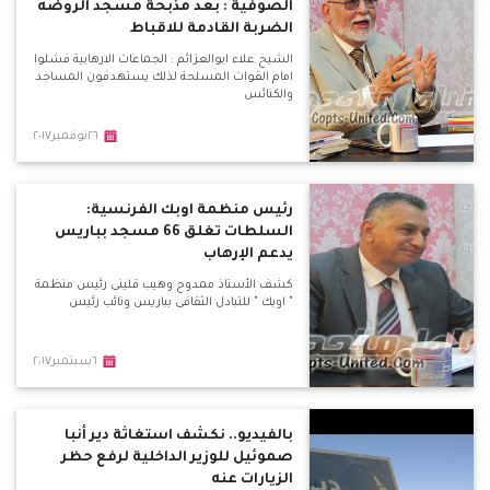
الصوفية : بعد مذبحة مسجد الروضه
الضربة القادمة للاقباط
الشيخ علاء ابوالعزائم : الجماعات الارهابية فشلوا
امام القوات المسلحة لذلك يستهدفون المساجد
والكنائس
٢٦نوفمبر٢٠١٧
رئيس منظمة اوبك الفرنسية:
السلطات تغلق 66 مسجد بباريس
يدعم الإرهاب
كشف الأستاذ ممدوح وهيب قلينى رئيس منظمة
" اوبك " للتبادل الثقافى بباريس ونائب رئيس
٦سبتمبر٢٠١٧
بالفيديو.. نكشف استغاثة دير أنبا
صموئيل للوزير الداخلية لرفع حظر
الزيارات عنه