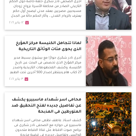
أجرى الصحفي نادر شكري حلقة خاصة حول الحكم
التاريخي الصادر من محكمة الأسرة بزواج زوجان
مسيحيين مصريين بعقد مدني ليصبح أول حكم
يعترف بالزواج المدني ، وأثار الحكم حالة من الجدل
ما بين الرفض والتأييد والتشكيك والتحفظ وفتح
١٢ يناير ٢٠١٦
الباب أمام مئات العالقين فى ملف الأحوال
الشخصية مع الكنيسة
لماذا تتجاهل الكنيسة مركز المؤرخ
الذى يحوى مئات الوثائق التاريخية
أجرى نادر شكرى حوارًا مع بيشوى بسيط مدير
مركز المؤرخ الذى تخصص فى البحث عن تاريخ
الكنيسة، وكشف المخطوطات التاريخية واصدر
27 كتاب هام وينتظر إصدار 500 آخرين تحت الطبع.
ويكشف بسيط عن أهم التحديات التى تواجه
٣ يناير ٢٠١٦
المركز وهو تجاهل الكنيسة لاهم ما تم رصده على
مدار 15 عاما رغم رغبته فى ان يكون هذا التراث
تحت
محامى اسر شهداء ماسبيرو يكشف
عن تفاصيل جديده لفتح التحقيق ضد
المتورطين فى المذبحة
كشف استاذ عاطف نظمى محامى اسر شهداء
ماسبيرو فى حواره مع الصحفى نادر شكرى فى
برنامج صوت الاقباط على قناة الاقباط متحدون
كواليس وتفاصيل جديده فى قضية مذبحة