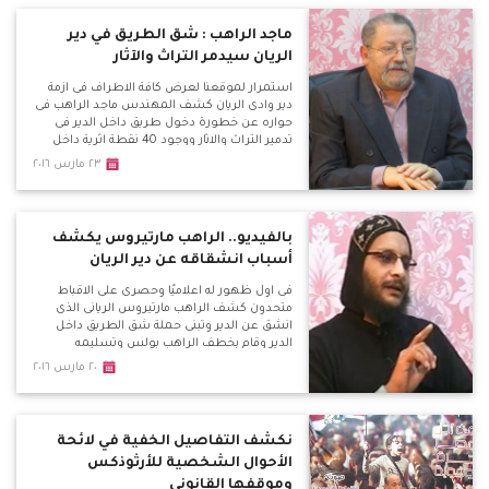
صحفى سيقام فى روما ويتزامن معه مظاهرة
للاخوان ضد مصر للمطالبة بالافراج عن الاخوان
ماجد الراهب : شق الطريق في دير
المحبوسين.
الريان سيدمر التراث والآثار
استمرار لموقعنا لعرض كافة الاطراف فى ازمة
دير وادى الريان كشف المهندس ماجد الراهب فى
حواره عن خطورة دخول طريق داخل الدير فى
تدمير التراث والاثار ووجود 40 نقطة اثرية داخل
الدير وهذا الطريق سوف يدمر تاريخ مصر فى هذه
٢٣ مارس ٢٠١٦
الفترة ، وتساءل لمصلحة من ؟ واكد على رفع
قضية امام الامور المستعجلة لوقف هذا الطريق
منذ عام ولم يتم البت فيها حتى الان . جبل المنقار
يمتلىء بالكهوف الاثرية واتعجب لعدم حفاظ
بالفيديو.. الراهب مارتيروس يكشف
الدولة عليها
أسباب انشقاقه عن دير الريان
فى اول ظهور له اعلاميًا وحصرى على الاقباط
متحدون كشف الراهب مارتيروس الريانى الذى
انشق عن الدير وتبنى حملة شق الطريق داخل
الدير وقام بخطف الراهب بولس وتسليمه
للشرطة ، اسباب تغير موقفه بعد ان كان رافض
٢٠ مارس ٢٠١٦
للطريق ثم تأييده للطريق بل قيامه بتسليم الراهب
بولس امين الدير للشرطة وتحرير محاضر ضد
اخرين ويؤكد ان السجن سوف يحميهم
نكشف التفاصيل الخفية في لائحة
الأحوال الشخصية للأرثوذكس
وموقفها القانوني