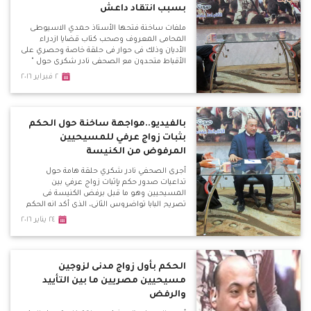
بسبب انتقاد داعش
ملفات ساخنة فتحها الأستاذ حمدي الاسيوطى
المحامى المعروف وصحب كتاب قضايا ازدراء
الأديان وذلك فى حوار فى حلقة خاصة وحصري على
الأقباط متحدون مع الصحفي نادر شكري حول "
ازدراء الأديان مقصلة الأبرياء " وكشف الاسيوطى
٢ فبراير ٢٠١٦
قضايا ازدراء أطاحت بأبرياء وأطفال لمجرد انتفاضة
من المتشددين فى ظل غياب محاكمة عادلة وآمنة
بالفيديو..مواجهة ساخنة حول الحكم
بثبات زواج عرفي للمسيحيين
المرفوض من الكنيسة
أجرى الصحفي نادر شكري حلقة هامة حول
تداعيات صدور حكم بإثبات زواج عرفي بين
المسيحيين وهو ما قبل برفض الكنيسة فى
تصريح البابا تواضروس الثاني، الذي أكد انه الحكم
مخالف للقانون وتوجه مجموعه من المحامين
٢٤ يناير ٢٠١٦
الأقباط بمذكرة طعن للنائب العام لوقف الحكم
لأنه خالف المادة الثالثة التي تعطى للمسيحيين
الحق فى قوانين تتفق مع شرائعهم .
الحكم بأول زواج مدنى لزوجين
مسيحيين مصريين ما بين التأييد
والرفض