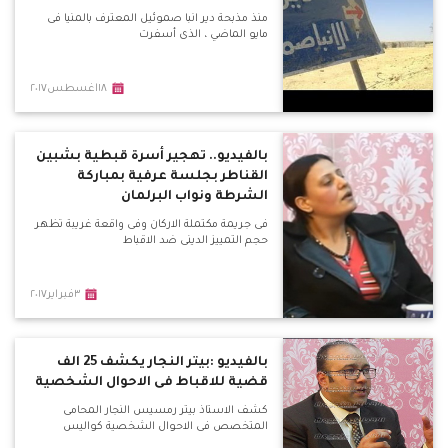
منذ مذبحة دير انبا صموئيل المعترف بالمنيا فى
مايو الماضي ، الذى أسفرت
١٨اغسطس٢٠١٧
بالفيديو.. تهجير أسرة قبطية بشبين
القناطر بجلسة عرفية بمباركة
الشرطة ونواب البرلمان
فى جريمة مكتملة الاركان وفى واقعة غريبة تظهر
حجم التمييز الدينى ضد الاقباط
٣فبراير٢٠١٧
بالفيديو :بيتر النجار يكشف 25 الف
قضية للاقباط فى الاحوال الشخصية
كشف الاستاذ بيتر رمسيس النجار المحامى
المتخصص فى الاحوال الشخصية كواليس