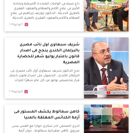
ذاع صيته في الولايات المتحدة الأمريكية ونجاحه
الكبير في علاج الآلام والعظام والعمود الفقري
بالطرق الحديثة ، الدكتور جوزيف إبراهيم في علاج
العظام والآلام والعمود الفقري بالطرق الحديثة
وعلاج اليوم الواحد .
٢١يوليو٢٠١٩
شريف سبعاوى اول نائب مصرى
بالبرلمان الكندى ينجح فى اصدار
قانون باعتبار يوليو شهر للحضارة
المصرية
نجح الدكتور شريف سبعاوى أول نائب مصرى فى
البرلمان الكندى ، الحصول على اصدار قانون باعتبار
قرار بتخصيص يوليو من كل عام شهرًا للتراث
١٤يوليو٢٠١٩
كاهن سمالوط يكشف المستور فى
أزمة الكنائس المغلقة بالمنيا
اجري الصحفي نادر شكري حوارا مع القس يسى
مرزوق، كاهن مطرانية سمالوط ، حول أزمة