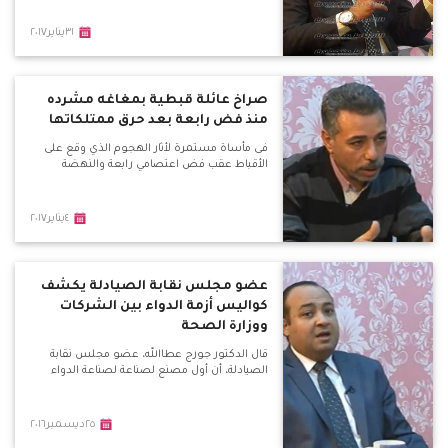
٣١يناير٢٠١٧
صراخ عائلة قبطية بمغاغه مشرده
منذ فض رابعة بعد حرق ممتلكاتها
فى مأساة مستمرة لأثار الهجوم الذي وقع على
الأقباط عقب فض اعتصامي رابعة والنهضة
٤يناير٢٠١٧
عضو مجلس نقابة الصيادلة يكشف
كواليس أزمة الدواء بين الشركات
ووزارة الصحة
قال الدكتور جورج عطاالله، عضو مجلس نقابة
الصيادلة، أن أول مصنع لصناعة لصناعة الدواء
٢٥ديسمبر٢٠١٦