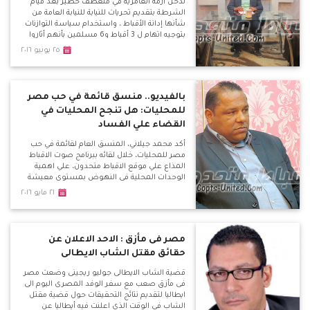
تدخل أزمة العامرية في منعطف خطير بعد قيام
الشرطة بتقديم تحريات للنيابة للنيابة العامة من
شأنها إدانة الأقباط ، واستخدام سياسة التوازنات
بتوجيه اتهام ل 3 أقباط و6 مسلمين بأنهم أثاروا
الشغب واشتبكوا مع بعضهم البعض مما أدى
٢٥ يونيو ٢٠١٦
لحرق دراجة بخارية وتكسير سيارة القس كاراس
نصر .
بالفيديو.. منسق قائمة في حب مصر
للمحليات: هل تنجح المحليات في
القضاء علي الفساد
أكد محمد جيلاني، المنسق العام لقائمة في حب
مصر للمحليات، خلال لقائه ببرنامج صوت الاقباط
المذاع علي موقع الاقباط متحدون، علي اهمية
الوحدات المحلية في النهوض بمستوي معيشة
المواطن المصري بشكل مباشر.
٢١ مايو ٢٠١٦
مصر فى مأزق : الاحد الاعلان عن
حقائق مقتل الشاب الايطالى
قضية الشاب الايطالى جوليو ريجينى وضعت مصر
فى مأزق صعب مع سفر الوفد المصرى اليوم الى
ايطاليا لتقديم نتائج التحقيقات حول قضية مقتل
الشاب فى الوقت الذى اعلنت فيه أيطاليا عن