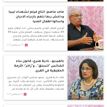
ماجد عاصم: انتاج فيلم لشهداء ليبيا
وداعش ربما نتهم بازدراء الاديان
واسالوا اطفال المنيا
أوضح الفنان القدير عاصم سامي، احد أبطال فيلم
49 شهيدا شيوخ شيهيت، الفيلم يحكي قصة 49
شهيد قدموا انفسهم بشكل واضح وصريح
للاستشهاد عندما هجم عليهم البربر عليهم
بالقرن الخامس.
٢٦ سبتمبر ٢٠١٦
بالفيديو.. نادية هنري: قانون بناء
الكنائس "اتسلق".. و"زاخر": الأزمة
الحقيقية في القرى
قالت نادية هنري، عضو مجلس النواب، إن مشروع
قانون بناء الكنائس، حدث عليه تعديلات كثيرة، بين
الحكومة والكنيسة، ولكن في البرلمان لم يحدث إلا
تعديلات طفيفة عليه، لكن كل ما تم طرحه من
مطالب لم يتم تنفيذه.
٩ سبتمبر ٢٠١٦