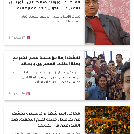
القبطية بأوروبا :نضغط على الأوربيين
للاعتراف بالإخوان كجماعة إرهابية
تحدث الأستاذ مجدي يوسف منسق اتحاد
المنظمات القبطية
٢٦اكتوبر٢٠١٦
نكشف أزمة مؤسسة مصر الخير مع
بعثة الطلاب المصريين بايطاليا
قال بيمن بشاى، رئيس مجلس الآباء لطلاب منحة
مؤسسة مصر الخير الدراسية بايطاليا، إن
مؤسسة مصر الخير كانت ببداية
١٨اكتوبر٢٠١٦
محامى اسر شهداء ماسبيرو يكشف
عن تفاصيل جديده لفتح التحقيق ضد
المتورطين فى المذبحة