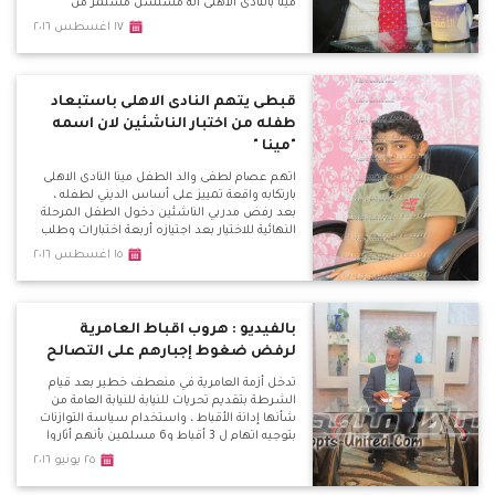
مينا بالنادى الاهلى انه مسلسل مستمر من
التعصب والذى يظهر فى العديد من الاندية
١٧ اغسطس ٢٠١٦
والاعلام الرياضى وكشف لماذا يصروا تصدير
الكابتن هانى رمزى كممثل فقط للاقباط ولماذا يتم
نقد الكنيسة لقيامها بتنظيم دورى كنسى .
قبطى يتهم النادى الاهلى باستبعاد
طفله من اختبار الناشئين لان اسمه
"مينا "
اتهم عصام لطفى والد الطفل مينا النادى الاهلى
بارتكابه واقعة تمييز على أساس الديني لطفله ،
بعد رفض مدربي الناشئين دخول الطفل المرحلة
النهائية للاختيار بعد اجتيازه أربعة اختبارات وطلب
منه الحضور اليوم لخوض الاختبار النهائى مع 10
١٥ اغسطس ٢٠١٦
الى 15 طفل اخرين فى مركز حراسة المرمى بعد
تصفيتهم من 250 طفل ولكن فوجئ برفض
دخوله الاختبار وخاض جولة فى الادارة واشتبك
لفظيا مع رؤساء القطاع .
بالفيديو : هروب اقباط العامرية
لرفض ضغوط إجبارهم على التصالح
تدخل أزمة العامرية في منعطف خطير بعد قيام
الشرطة بتقديم تحريات للنيابة للنيابة العامة من
شأنها إدانة الأقباط ، واستخدام سياسة التوازنات
بتوجيه اتهام ل 3 أقباط و6 مسلمين بأنهم أثاروا
الشغب واشتبكوا مع بعضهم البعض مما أدى
٢٥ يونيو ٢٠١٦
لحرق دراجة بخارية وتكسير سيارة القس كاراس
نصر .