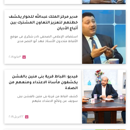
مدير مركز الملك عبدالله للحوار يكشف
خطتهم لتعزيز التعاون المشترك بين
أتباع الأديان
استضاف الإعلامي الصحفي نادر شكرى فى موقع
الأقباط متحدون الأستاذ فهد أبو النصر مدير
٣مايو٢٠١٨
فيديو :اقباط قرية بنى منين بالفشن
يكشفون مأساة الاعتداء ومنعهم من
الصلاة
كشف اقباط من قرية بنى منين بالفشن ببنى
سويف عن وقائع الاعتداء عليهم
٢٢ابريل٢٠١٨