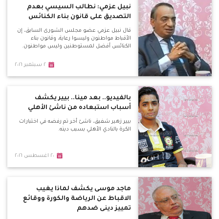
نبيل عزمي: نطالب السيسي بعدم
التصديق على قانون بناء الكنائس
قال نبيل عزمي عضو مجلس الشورى السابق، إن
الأقباط مواطنون وليسوا رعاية، وقانون بناء
الكنائس أفضل لمستوطنين وليس مواطنون.
٢ سبتمبر ٢٠١٦
بالفيديو.. بعد مينا.. بيير يكشف
أسباب استبعاده من ناشئ الأهلي
بيير زهير شفيق، ناشئ أخر تم رفضه في اختبارات
الكرة بالنادي الأهلي بسبب دينه.
٢٠ اغسطس ٢٠١٦
ماجد موسى يكشف لماذا يغيب
الاقباط عن الرياضة والكورة ووقائع
تمييز دينى ضدهم