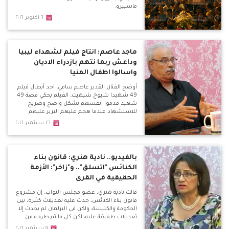
ماسبيرو.
٦ اكتوبر ٢٠١٦
ماجد عاصم: انتاج فيلم لشهداء ليبيا
وداعش ربما نتهم بازدراء الاديان
واسالوا اطفال المنيا
أوضح الفنان القدير عاصم سامي، احد أبطال فيلم
49 شهيدا شيوخ شيهيت، الفيلم يحكي قصة 49
شهيد قدموا انفسهم بشكل واضح وصريح
للاستشهاد عندما هجم عليهم البربر عليهم
بالقرن الخامس.
٢٦ سبتمبر ٢٠١٦
بالفيديو.. نادية هنري: قانون بناء
الكنائس "اتسلق".. و"زاخر": الأزمة
الحقيقية في القرى
قالت نادية هنري، عضو مجلس النواب، إن مشروع
قانون بناء الكنائس، حدث عليه تعديلات كثيرة، بين
الحكومة والكنيسة، ولكن في البرلمان لم يحدث إلا
تعديلات طفيفة عليه، لكن كل ما تم طرحه من
مطالب لم يتم تنفيذه.
٩ سبتمبر ٢٠١٦