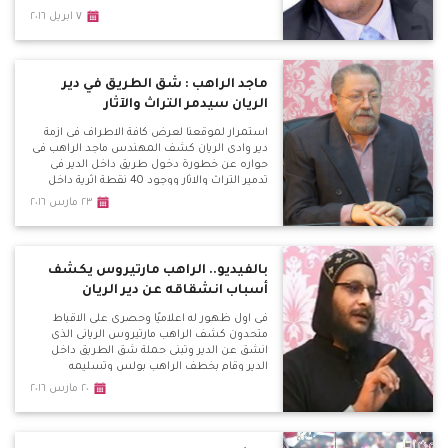
امتلاكها فيديوهات لتعذيب الشرطة المصرية
٧ ابريل ٢٠١٦
للشاب وهو ما يضعنا فى مأزق مع تحديد موعد
الاحد القادم للاعلان عن نتائج التحقيقات فى مؤتمر
صحفى سيقام فى روما ويتزامن معه مظاهرة
للاخوان ضد مصر للمطالبة بالافراج عن الاخوان
ماجد الراهب : شق الطريق في دير
المحبوسين.
الريان سيدمر التراث والآثار
استمرار لموقعنا لعرض كافة الاطراف فى ازمة
دير وادى الريان كشف المهندس ماجد الراهب فى
حواره عن خطورة دخول طريق داخل الدير فى
تدمير التراث والاثار ووجود 40 نقطة اثرية داخل
الدير وهذا الطريق سوف يدمر تاريخ مصر فى هذه
٢٣ مارس ٢٠١٦
الفترة ، وتساءل لمصلحة من ؟ واكد على رفع
قضية امام الامور المستعجلة لوقف هذا الطريق
منذ عام ولم يتم البت فيها حتى الان . جبل المنقار
يمتلىء بالكهوف الاثرية واتعجب لعدم حفاظ
بالفيديو.. الراهب مارتيروس يكشف
الدولة عليها
أسباب انشقاقه عن دير الريان
فى اول ظهور له اعلاميًا وحصرى على الاقباط
متحدون كشف الراهب مارتيروس الريانى الذى
انشق عن الدير وتبنى حملة شق الطريق داخل
الدير وقام بخطف الراهب بولس وتسليمه
للشرطة ، اسباب تغير موقفه بعد ان كان رافض
٢٠ مارس ٢٠١٦
للطريق ثم تأييده للطريق بل قيامه بتسليم الراهب
بولس امين الدير للشرطة وتحرير محاضر ضد
اخرين ويؤكد ان السجن سوف يحميهم