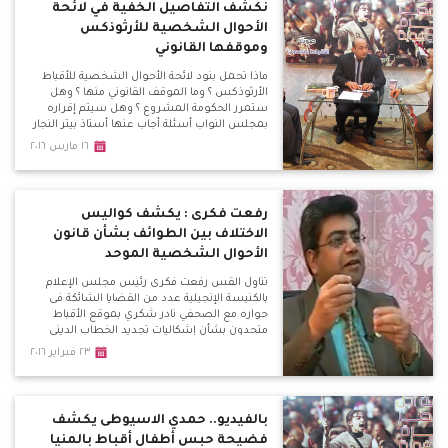
نكشف التفاصيل الخفية في لائحة
الأحوال الشخصية للأرثوذكس
وموقفها القانوني
ماذا تحمل بنود لائحة الأحوال الشخصية للأقباط
الأرثوذكس ؟ وما الموقف القانوني منها ؟ وهل
ستمرر الحكومة المشروع ؟ وهل سيتم إقراره
بمجلس النواب أسئلة أجاب عنها أستاذ بيتر النجار
المحامى المتخصص في الأحوال الشخصية
١٦ مارس ٢٠١٦
والأستاذ هاني عزت منسق منكوبى الاحوال
الشخصية
رفعت فكرى : يكشف كواليس
الاختلاف بين الطوائف بشأن قانون
الأحوال الشخصية الموحد
تناول القس رفعت فكرى رئيس مجلس الإعلام
بالكنيسة الإنجيلية عدد من القضايا الشائكة فى
حواره مع الصحفي نادر شكري بموقع الأقباط
متحدون بشأن إشكاليات تجديد الخطاب الديني
والأزمة بين الطوائف المسيحية وحقيقة مجلس
٢٣ فبراير ٢٠١٦
كنائس مصر وتقيمه
بالفيديو.. حمدي الاسيوطى يكشف
فضيحة حبس أطفال أقباط بالمنيا