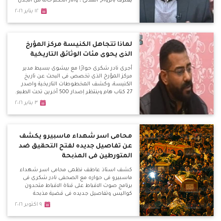
يعترف بالزواج المدني ، وأثار الحكم حالة من الجدل
ما بين الرفض والتأييد والتشكيك والتحفظ وفتح
١٢ يناير ٢٠١٦
الباب أمام مئات العالقين فى ملف الأحوال
الشخصية مع الكنيسة
لماذا تتجاهل الكنيسة مركز المؤرخ
الذى يحوى مئات الوثائق التاريخية
أجرى نادر شكرى حوارًا مع بيشوى بسيط مدير
مركز المؤرخ الذى تخصص فى البحث عن تاريخ
الكنيسة، وكشف المخطوطات التاريخية واصدر
27 كتاب هام وينتظر إصدار 500 آخرين تحت الطبع.
ويكشف بسيط عن أهم التحديات التى تواجه
٣ يناير ٢٠١٦
المركز وهو تجاهل الكنيسة لاهم ما تم رصده على
مدار 15 عاما رغم رغبته فى ان يكون هذا التراث
تحت
محامى اسر شهداء ماسبيرو يكشف
عن تفاصيل جديده لفتح التحقيق ضد
المتورطين فى المذبحة
كشف استاذ عاطف نظمى محامى اسر شهداء
ماسبيرو فى حواره مع الصحفى نادر شكرى فى
برنامج صوت الاقباط على قناة الاقباط متحدون
كواليس وتفاصيل جديده فى قضية مذبحة
ماسبيرو
٩ اكتوبر ٢٠١٦