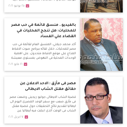
الشغب واشتبكوا مع بعضهم البعض مما أدى
٢٥ يونيو ٢٠١٦
لحرق دراجة بخارية وتكسير سيارة القس كاراس
نصر .
بالفيديو.. منسق قائمة في حب مصر
للمحليات: هل تنجح المحليات في
القضاء علي الفساد
أكد محمد جيلاني، المنسق العام لقائمة في حب
مصر للمحليات، خلال لقائه ببرنامج صوت الاقباط
المذاع علي موقع الاقباط متحدون، علي اهمية
الوحدات المحلية في النهوض بمستوي معيشة
المواطن المصري بشكل مباشر.
٢١ مايو ٢٠١٦
مصر فى مأزق : الاحد الاعلان عن
حقائق مقتل الشاب الايطالى
قضية الشاب الايطالى جوليو ريجينى وضعت مصر
فى مأزق صعب مع سفر الوفد المصرى اليوم الى
ايطاليا لتقديم نتائج التحقيقات حول قضية مقتل
الشاب فى الوقت الذى اعلنت فيه أيطاليا عن
امتلاكها فيديوهات لتعذيب الشرطة المصرية
٧ ابريل ٢٠١٦
للشاب وهو ما يضعنا فى مأزق مع تحديد موعد
الاحد القادم للاعلان عن نتائج التحقيقات فى مؤتمر