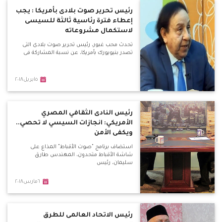
رئيس تحرير صوت بلادى بأمريكا : يجب
إعطاء فترة رئاسية ثالثة للسيسى
لاستكمال مشروعاته
تحدث محب غبور، رئيس تحرير صوت بلادى التى
تصدر بنيويورك بأمريكا، عن نسبة المشاركة فى
٥ابريل٢٠١٨
رئيس النادى الثقافي المصري
الأمريكي: انجازات السيسي لا تحصي..
ويكفى الأمن
استضاف برنامج "صوت الأقباط" المذاع على
شاشة الأقباط متحدون، المهندس طارق
سليمان، رئيس
٦مارس٢٠١٨
رئيس الاتحاد العالمى للطرق