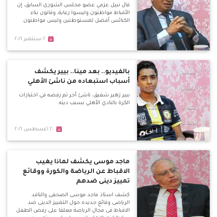
قال نبيل عزمي عضو مجلس الشورى السابق، إن
الأقباط مواطنون وليسوا رعاية، وقانون بناء
الكنائس أفضل لمستوطنين وليس مواطنون.
٢ سبتمبر ٢٠١٦
بالفيديو.. بعد مينا.. بيير يكشف
أسباب استبعاده من ناشئ الأهلي
بيير زهير شفيق، ناشئ أخر تم رفضه في اختبارات
الكرة بالنادي الأهلي بسبب دينه.
٢٠ اغسطس ٢٠١٦
ماجد موسى يكشف لماذا يغيب
الاقباط عن الرياضة والكورة ووقائع
تمييز دينى ضدهم
كشف استاذ ماجد موسى الصحفى والناقد
الرياضى وقائع جديده حول التمييز الدينى ضد
الاقباط فى مجال الرياضة معلقا على رفض الطفل