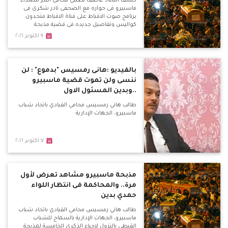
كشف استاذ عاطف نظمى محامى اسر شهداء
ماسبيرو فى حواره مع الصحفى نادر شكرى فى
برنامج صوت الاقباط على قناة الاقباط متحدون
كواليس وتفاصيل جديده فى قضية مذبحة
ماسبيرو
٩ اكتوبر ٢٠١٦
بالفيديو :هانى رمسيس "بدموع" : لن
ننسى ولن تموت قضية ماسبيرو
..وبدين المسئول الاول
طالب هاني رمسيس محامي القيادي باتحاد شباب
ماسبيرو، الجهات الإدارية
٧ اكتوبر ٢٠١٦
مذبحة ماسبيرو مشاهد تعرض لأول
مرة.. والمحاكمة فى انتظار اللواء
حمدي بدين
طالب هاني رمسيس محامي القيادي باتحاد شباب
ماسبيرو، الجهات الإدارية بالسماح للشباب
القبطي بالنزول لإحياء الذكرى الخامسة لمذبحة