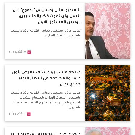
بالفيديو :هانى رمسيس "بدموع" : لن
ننسى ولن تموت قضية ماسبيرو
..وبدين المسئول الاول
طالب هاني رمسيس محامي القيادي باتحاد شباب
ماسبيرو، الجهات الإدارية
٧ اكتوبر ٢٠١٦
مذبحة ماسبيرو مشاهد تعرض لأول
مرة.. والمحاكمة فى انتظار اللواء
حمدي بدين
طالب هاني رمسيس محامي القيادي باتحاد شباب
ماسبيرو، الجهات الإدارية بالسماح للشباب
القبطي بالنزول لإحياء الذكرى الخامسة لمذبحة
ماسبيرو.
٦ اكتوبر ٢٠١٦
ماجد عاصم: انتاج فيلم لشهداء ليبيا