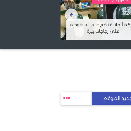
١٠ معلومات عن احتفال القنصلية
الإسرائيلية في تركيا.. وأنقرة
البابا فرنسيس يست
تشارك في ذكرى نكبة العرب
لوس أنجلوس في يو
ديد الموقع