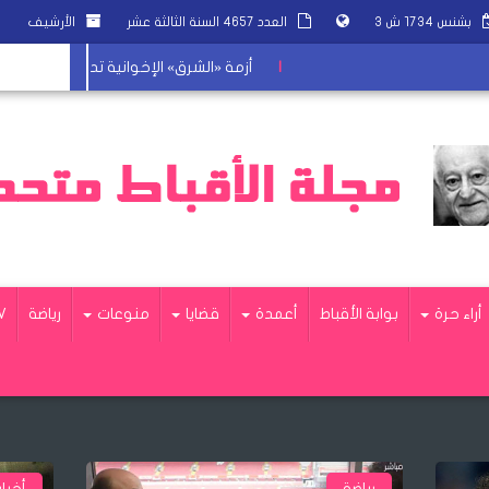
بشنس ١٧٣٤ ش ٣
العدد ٤٦٥٧ السنة الثالثة عشر
الأرشيف
|
أزمة «الشرق» الإخوانية تدخل النفق الأسود
أراء حرة
بوابة الأقباط
أعمدة
قضايا
منوعات
رياضة
V
أخبار وتقارير من مراسلينا
تقا