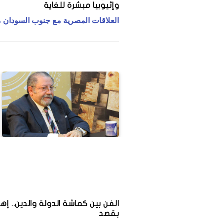
وإثيوبيا مبشرة للغاية
محمد هنيدي يعلن خروج "أ
ل: سعر تذكرة المترو في
النفاق" من السباق الرمضاني 
العلاقات المصرية مع جنوب السودان 
"ON E"
الفن بين كماشة الدولة والدين.. إه
بقصد