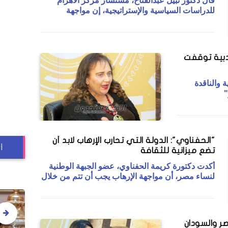
قال دكتور نبيل عبدالفتاح، مستشار مركز الأهرام
للدراسات السياسية والإستراتيجية، إن مواجهة
أدبية توقفت
ة والناقدة
"
"الحفناوي": الدولة التي تحارب الإرهاب لابد أن
ا
تضع ميزانية للثقافة
أكدت دكتورة كريمة الحفناوي، عضو الجبهة الوطنية
لنساء مصر، أن مواجهة الإرهاب يجب أن تتم من خلال
صر والسودان