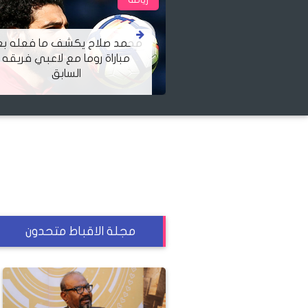
 يكشف ما فعله بعد
وما مع لاعبي فريقه
محمد صلاح: تعادل الكونغو 
السابق
المنتخب أصعب لحظات حيات
مجلة الاقباط متحدون