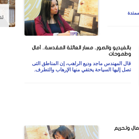
رض
بسبب
الأنبا بيشوي: العذراء لم تظهر
ممتدة
لطوائف غيرنا.. وهذا ليس تعصب
بالفيديو والصور.. مسار العائلة المقدسة.. أمال
وطموحات
قال المهندس ماجد وديع الراهب، إن المناطق التى
تصل إليها السياحة يختفي منها الإرهاب والتطرف.
مال وتحريم