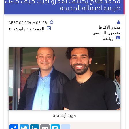
محمد صلاح يكشف لعمرو أديب كيف جاءت
طريقة احتفاله الجديدة
٥٣: ٠٨ م +02:00 CEST
محرر الأقباط
الجمعة ١١ مايو ٢٠١٨
متحدون الرياضي
رياضة
صورة أرشيفية
Share
Twitter
LinkedIn
google_bookmarks
Email
Skype