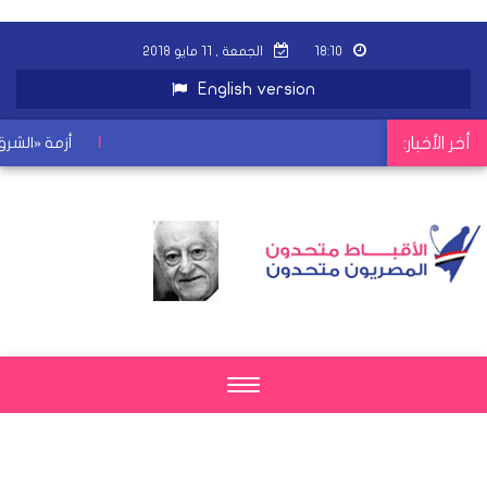
١٨:١٠
الجمعة , ١١ مايو ٢٠١٨
English version
أخر الأخبار:
|
أزمة «الشرق» 
Toggle
navigation