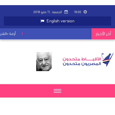
١٩:٠٠
الجمعة , ١١ مايو ٢٠١٨
English version
أخر الأخبار:
|
أزمة «الشرق»
Toggle
navigation