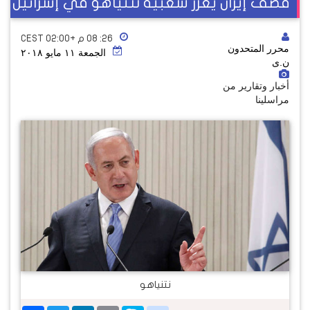
قصف إيران يعزز شعبية نتنياهو في إسرائيل
٢٦: ٠٨ م +02:00 CEST
محرر المتحدون
الجمعة ١١ مايو ٢٠١٨
ن.ى
أخبار وتقارير من
مراسلينا
نتنياهو