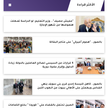
الأكثر قراءة
"مفيش مصيف".. وزير التعليم: لو الدراسة تعطلت
هنعوضها من شهور الإجازة
بالصور.. "هجوم أميركي" على متاجر البقالة
4 قرارات من السيسي لصالح العاملين بالدولة: زيادة
الدخول وإقرار علاوة دورية
بالصور.. كاهن كنيسة إحدى قرى بني سويف ينهي
القداس ويطمئن على الأهالي ببيوت من الطوب اللبن
الصين تحتفل بالقضاء علي " كورونا " بخلع الكمامات