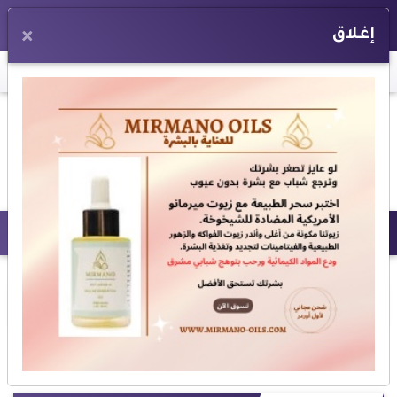
EN
إغلاق
×
اخر الأخبار:
هبوط و تشققات في السور الخارجي لمحور " 26 يوليو "
المستشفيات التع
برنامج إسرائيل بالعربي