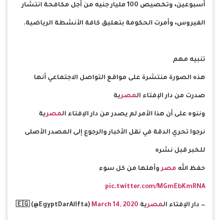
أسبوعين، وتخصيص 100 مليار جنيه من أجل مكافحة انتشار
الفيروس، وأمرت الحكومة بتعليق كافة الأنشطة الرياضية.
تنبيه مهم
هذه الصورة منتشرة على مواقع التواصل الاجتماعي أنها
صدرت من دار الإفتاء ال
مصر
ية
وننوه على أن هذا الأمر لم يصدر من دار الإفتاء ال
مصر
ية
نرجوا تحري الدقة في نقل الأخبار والرجوع إلى المصدر الأصلى
للخبر قبل نشره
حفظ الله
مصر
وأهلها من كل سوء
pic.twitter.com/MGmEbKmRNA
— دار الإفتاء ال
مصر
ية 🇪🇬 (@EgyptDarAlIfta)
March 14, 2020