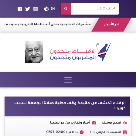
EN
اخر الأخبار:
هبوط و تشققات في السور الخارجي لمحور " 26 يوليو "
المستشفيات التعليمية تعلق أنشطتها التدريبية بسبب «كورون
الإفتاء تكشف عن حقيقة وقف خطبة صلاة الجمعة بسبب
كورونا
نعيم يوسف
أخبار وتقارير من مراسلينا
السبت ١٤ مارس ٢٠٢٠
٠٠: ١١ م +02:00 CEST