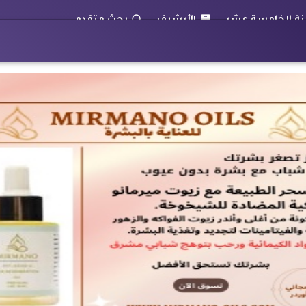
الأرشيف
بحث متقدم
هبوط و تشققات في السور الخارجي لمحور " 26 يوليو "
المستشفيات التعل
بوابة الأقباط
أعمدة
قضايا
منوعات
رياضة
TV