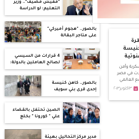
"مفيش مصيف".. وزير
التعليم: لو الدراسة
تعطلت هنعوضها من
شهور الإجازة
بالصور.. "هجوم أميركي"
على متاجر البقالة
رة
كنيسة
نوتية
4 قرارات من السيسي
لصالح العاملين بالدولة:
سكرية وأمن
زيادة الدخول وإقرار علاوة
حدث في مصر
دورية
مع العالمي
بالصور.. كاهن كنيسة
رًا - الإخوان
٣اكتوبر٢٠١٣
إحدى قرى بني سويف
ا ادعوه من
ينهي القداس ويطمئن
لا ينفذ سوى
على الأهالي ببيوت من
سب - روسيا
الطوب اللبن
الصين تحتفل بالقضاء
انت من
علي " كورونا " بخلع
ا
الكمامات
مدير مركز التحاليل بهيئة