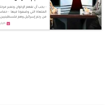
- يجب أن نفهم الإخوان ونعبر مرحلة
الملهاة التي وضعونا فيها. - حما
من رحم إسرائيل.وهم فلسطينيين
اسمًا - أمريكا عليها إيجاد طريق آخر
٩مايو٢٠١٣
لحكم المنطقة بعيدًا عن التيارات
الدينية لأنها ستندم، وهي تحكم وف
أوراق إسرائيلية - قضية نخنوخ مق
بها أبعاد أكثر بكثير من الأمر الواقع
فهو قبطي ..