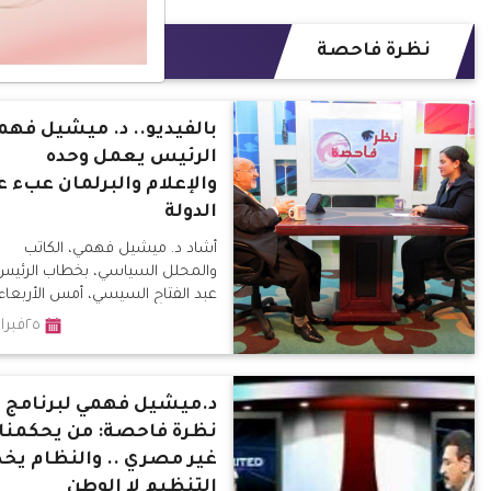
نظرة فاحصة
بالفيديو.. د. ميشيل فهم
الرئيس يعمل وحده
والإعلام والبرلمان عبء ع
الدولة
أشاد د. ميشيل فهمي، الكاتب
والمحلل السياسي، بخطاب الرئيس
عبد الفتاح السيسي، أمس الأربعاء
خلال ندوة إستراتيجية التنمية
٢٥فبراير٢٠١٦
المستدامة، قائلاً: أن الرئيس لم
يخاطب الشعب بل شاركه بهمومه
وعلى رأسها المؤامرات التي تحاك 
د.ميشيل فهمي لبرنامج
مصر وللأسف بمعاونة أبنائها من
نظرة فاحصة: من يحكمنا
"الإعلاميين".
غير مصري .. والنظام يخ
التنظيم لا الوطن