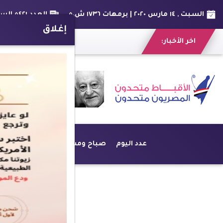
السبت , ١٤ مارس ٢٠٢٠ | برمهات ١٧٣٦ ش ٥
العدد ٥٤٢١ السنة الخامسة عشر
إغلاق
اخر الأخبار:
عدد اليوم
صباح ومسا
أخبار
أراء حرة