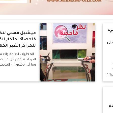
ي:
ميشيل فهمي لنظ
فاحصة: احتكار ال
لى
للمراكز الغير الكه
- المخابرات العامة والع
الدولة يعرفون كل ما ي
وما أتى بآشتون. - المجت
اعترف بزوال حكم مرسي أخي
لا يستطيعوا الآن حشد م
مليونيات - رئيس الوزراء 
السياسات الأمريكية فح
ضد
في المنطقة العربية، وك
الأسباب لعدم ضرب سوري
دم