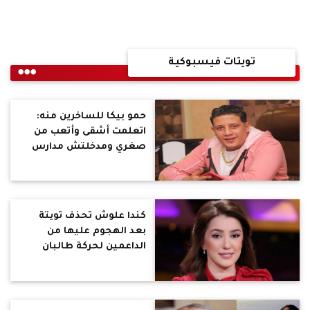
تويتات فيسبوكية
حمو بيكا للساخرين منه:
اتعلمت أشقى وأتعب من
صغري ومدخلتش مدارس
ودة مكنش بإيدي.. هل
التعليم علمكوا معايرة
الناس؟
كندا علوش تحذف تويتة
بعد الهجوم عليها من
الداعمين لحركة طالبان
المتشددة