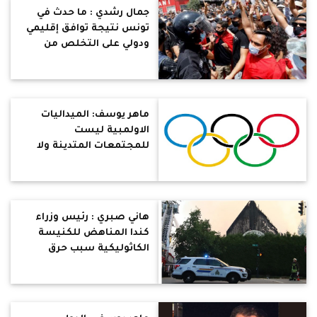
جمال رشدي : ما حدث في
تونس نتيجة توافق إقليمي
ودولي على التخلص من
السرطان الاخواني في
المنطقة
ماهر يوسف: الميداليات
الاولمبية ليست
للمجتمعات المتدينة ولا
المجتمعات التي تهتم
بحصة الدين اكثر من حصة
الالعاب الرياضية
هاني صبري : رئيس وزراء
كندا المناهض للكنيسة
الكاثوليكية سبب حرق
كنيسة قبطية مصرية