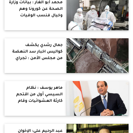
محمد أبو الغار : بيانات وزارة
الصحة عن كورونا وهم
وخيال فنسب الوفيات
بالنسبة للإصابات مرتفعة
جدا
جمال رشدي يكشف
كواليس اخبار سد النهضة
من مجلس الأمن : تجراي
تطالب ابي احمد بالاعتراف
بالهزيمة
ماهر يوسف : نظام
السيسي أول من اقتحم
كارثة العشوائيات وقام
بتوفير مساكن ادمية
للشعب
عبد الرحيم علي: الإخوان