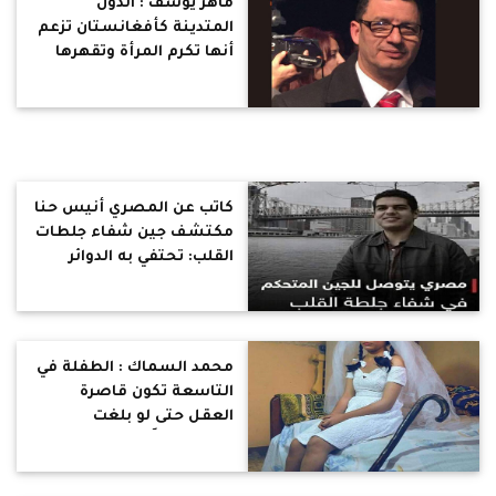
ماهر يوسف : الدول
المتدينة كأفغانستان تزعم
أنها تكرم المرأة وتقهرها
باسم المقدسات عكس
ألمانيا حكمتها امرأة 18 عام
كاتب عن المصري أنيس حنا
مكتشف جين شفاء جلطات
القلب: تحتفي به الدوائر
العلمية بالخارج بينما لا يجد
من يقدره في مصر!
محمد السماك : الطفلة في
التاسعة تكون قاصرة
العقل حتى لو بلغت
فسيولوجياً فيكف بإمكانها
الزواج كما يزعم رجال الدين