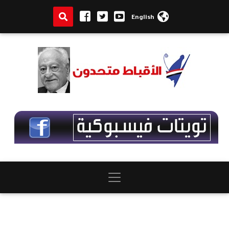
English