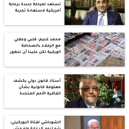
تستعد لمرحلة جديدة برعاية
أمريكية لاستعادة تجربة
الربيع العربي وتخريب البلاد
محمد غنيم: قلبي وعقلي
مع الزملاء بالصحافة
الورقية لكن علينا أن نتطور
ونواكب العصر
أستاذ قانون دولي يكشف
معلومة قانونية بشأن
اتفاقية الأمم المتحدة
للمياه والموقف الدولي من
سد النهضة
الشوباشي لفتاة البوركيني:
شو لزوم الدعاية ولو مش