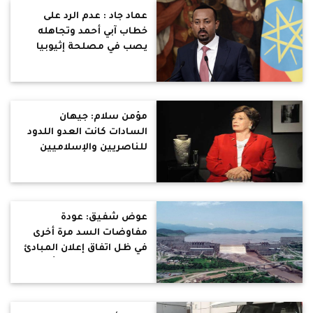
عماد جاد : عدم الرد على
خطاب آبي أحمد وتجاهله
يصب في مصلحة إثيوبيا
مؤمن سلام: جيهان
السادات كانت العدو اللدود
للناصريين والإسلاميين
الذين يفضلون نموذج تحية
ونجلاء
عوض شفيق: عودة
مفاوضات السد مرة أخرى
في ظل اتفاق إعلان المبادئ
الحالي كارثة قانونية أخرى