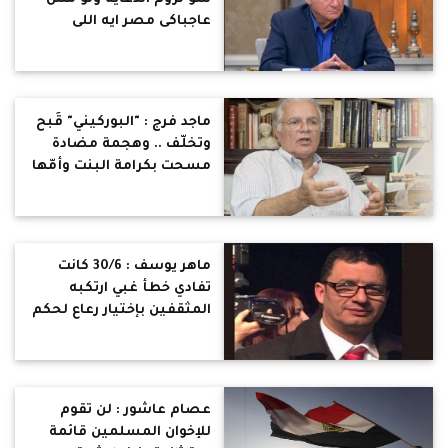
عاجباكى مصر ايه اللى
مانعك تروحى تعيشى فى
كندا؟
ماجد فرج : "البوركيني" قُبح
وتخلّف .. وهجمة مضادة
مسحت بكرامة البنت وأمّها
بتاعة الجنس والعادة
السرية الأسفلت
ماهر يوسف : 30/6 كانت
تفادي خطأ غبي ارتكبه
المثقفين بإختيار رعاع لحكم
مصر مؤهلاتهم لحية
وسبحة وزبيبة
عصام عاشور : لن تقوم
للإخوان المسلمين قائمة