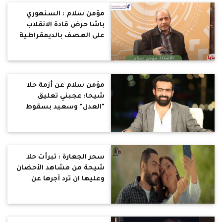
مؤمن سلام : السنهوري
باشا حرض قادة الانقلاب
على العصف بالديمقراطية
بعدها اعتدى عليه غوغاء
عبد الناصر
مؤمن سلام عن أزمة حلا
شيحا: عجبني تعليق
"العدل" وسعيد بسقوط
الإرهاب الديني
سحر الجعارة : تبرأت حلا
شيحة من مشاهد الأحضان
وعليها ان ترد أجرها عن
الفيلم .. شخصية مدعية
ومضطربة