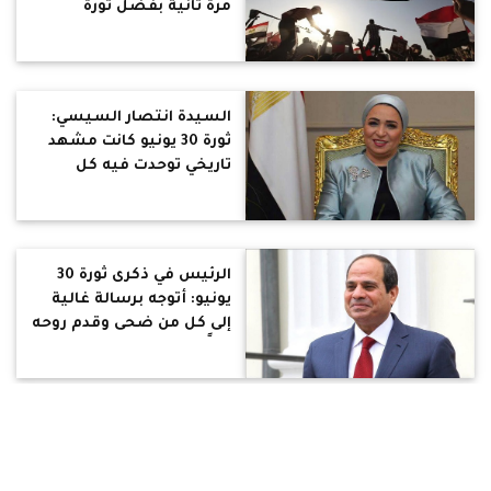
مرة ثانية بفضل ثورة
المصريين في 30 يونيو
السيدة انتصار السيسي:
ثورة 30 يونيو كانت مشهد
تاريخي توحدت فيه كل
مؤسسات الدولة الوطنية
بكل أفرادها وأطيافها
الرئيس في ذكرى ثورة 30
يونيو: أتوجه برسالة غالية
إلى كل من ضحى وقدم روحه
ثمنًا لرفض التطرف
والإرهاب، وأقول لهم: لن
ننساكم.. أنتم في قلوبنا
مؤمن سلام: "0.8% من
ساحل إسكندرية فقط تقدر
تنزل فيهم الستات بمايوه