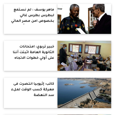
في حاجة غلط بمجتمعاتنا
ماهر يوسف : لم نستمع
لبطرس بطرس غالي
بخصوص امن مصر المائي
وتركنا إفريقيا نهباً
لإسرائيل والصين وروسيا
خبير تربوي: امتحانات
الثانوية العامة اثبتت أننا
على أولي خطوات الاتجاه
الصحيح
كاتب: إثيوبيا انتصرت فى
معركة كسب الوقت لملء
سد النهضة