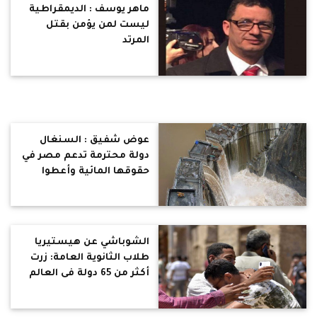
ماهر يوسف : الديمقراطية
ليست لمن يؤمن بقتل
المرتد
عوض شفيق : السنغال
دولة محترمة تدعم مصر في
حقوقها المائية وأعطوا
فرصة للمفاوضات للوصول
لاتفاق
الشوباشي عن هيستيريا
طلاب الثانوية العامة: زرت
أكثر من 65 دولة فى العالم
ولم أسمع عن تلاميذ
يقولون الامتحانات "صعبة..