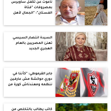
ناعوت عن تكفل ساويرس
بمصروفات "فتاة
الفستان": "الجمال لأهل
الجمال"
السيدة انتصار السيسي
تهنئ المصريين بالعام
الهجري الجديد
جابر القرموطي: "كأننا في
دوري حوكشة مش عارفين
ننظمه ومعندناش كورة من
أصله"
كاتب يطالب بالتخلص من