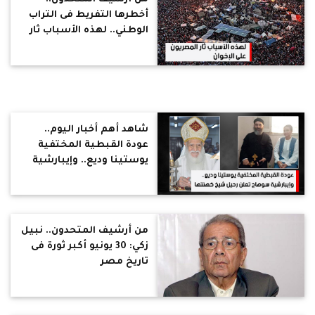
أخطرها التفريط فى التراب
الوطني.. لهذه الأسباب ثار
المصريون على الإخوان
شاهد أهم أخبار اليوم..
عودة القبطية المختفية
يوستينا وديع.. وإيبارشية
سوهاج تعلن رحيل شيخ
كهنتها
من أرشيف المتحدون.. نبيل
زكي: 30 يونيو أكبر ثورة فى
تاريخ مصر