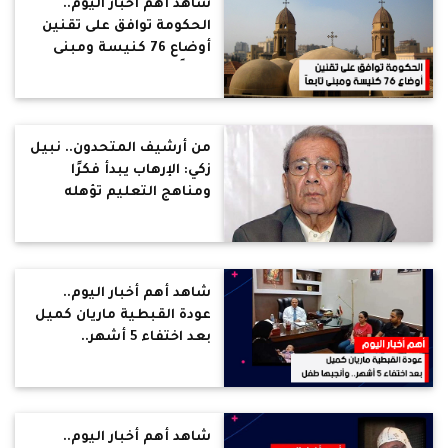
شاهد أهم أخبار اليوم..
الحكومة توافق على تقنين
أوضاع 76 كنيسة ومبنى
تابعاً
من أرشيف المتحدون.. نبيل
زكي: الإرهاب يبدأ فكرًا
ومناهج التعليم تؤهله
لذلك
شاهد أهم أخبار اليوم..
عودة القبطية ماريان كميل
بعد اختفاء 5 أشهر..
وأنجبها طفل
شاهد أهم أخبار اليوم..