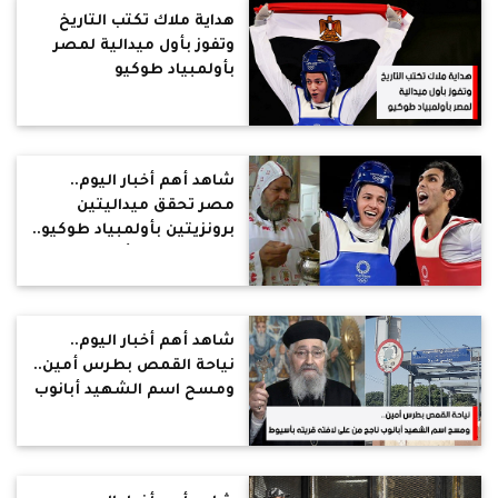
هداية ملاك تكتب التاريخ
وتفوز بأول ميدالية لمصر
بأولمبياد طوكيو
شاهد أهم أخبار اليوم..
مصر تحقق ميداليتين
برونزيتين بأولمبياد طوكيو..
ونياحة الراهب أشعياء الأنبا
بولا
شاهد أهم أخبار اليوم..
نياحة القمص بطرس أمين..
ومسح اسم الشهيد أبانوب
ناجح من على لافته قريته
بأسيوط