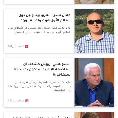
كمال سدرا: الفرق بينا وبين دول
العالم الأول هو "دولة القانون"
قال الكاتب كمال سدرا، لما تمشي في شوارع دول
العالم الأول -لو صح التصنيف- بتلاقي الشوارع
٩ديسمبر٢٠١٩
الشوباشي: رويترز كشفت أن
العاصمة الإدارية ستكون بمساحة
سنغافورة
قال الكاتب شريف الشوباشي، في تدوينة عبر
حسابه بالفيسبوك، نشرت وكالة رويترز تقريرًا هامًا
عن العاصمة
٨ديسمبر٢٠١٩