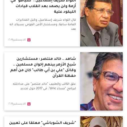
اللواء شريف إسماعيل : "نتنياهو" في
أزمة ولن يصمد بعد انقلاب قيادات
الليكود علية
قال اللواء شريف إسماعيل، وكيل المخابرات
العامة سابقا، ومستشار الأمن القومي بسيناء، انه
بعد
٧ديسمبر٢٠١٩
شاهد .. خالد منتصر : مستشارين
شيخ الأزهر بينهم إخوان مسلمين ..
وقاتل "علي بن أبي طالب" كان من أهم
حفظة القرآن
علق الكاتب والطبيب "خالد منتصر" على مداخلته
لبرنامج "مساء dmc"، في 2017 حول تجديد
٧ديسمبر٢٠١٩
"شريف الشوباشي" معلقا على تعيين