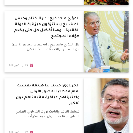
المؤرخ ماجد فرج : دار الإفتاء وجيش
المشايخ يستنزفون ميزانية الدولة
الفقيرة .. وهذا أفضل حل حتى يخدم
هؤلاء المجتمع
قال المؤرخ ماجد فرج ، انه بعد ما يزيد عن ١٤ قرن
من الإسلام لازالت مئات الأسئلة تتكرر
٢٩ نوفمبر ٢٠١٩
الخرباوي: حدثت لنا هزيمة نفسية
أمام فقهاء العصور الأولى
واعتبرناهم عباقرة فاتبعناهم دون
تفكير
تساءل الكاتب والباحث ثروت الخرباوي، القيادي
السابق بجماعة الإخوان، كيف فكر أصحاب
٢٦ نوفمبر ٢٠١٩