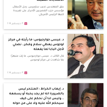
الانتخابات المقبلة
علق المهندس نجيب ساويرس، رجل الأعمال،
مؤسس حزب المصريين الأحرار، على تغريدة
كتبها الرئيس الأمريكي
٣ ديسمبر ٢٠١٩
د. عيسى جوارجيوس: ما رأيته في مركز
لوجوس يعطي سلام وفخر.. نصلي
لأجل البابا لما يفعله
قال الكاتب د. عيسى جوارجيوس، ما زلت منبهرًا
بما شاهدت فى مركز لوجوس
٣ ديسمبر ٢٠١٩
د. إيهاب الخراط : المنتحر ليس
بالضرورة انه لم يجد يحبه أو يسمعه
.. وليس لنا أن نحكم على كيف
سيحكم الله عليه ولا على من حوله