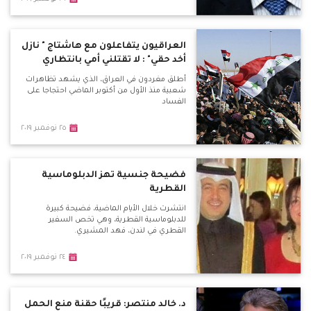
العراقيون يتفاعلون مع هاشتاج " نازل
أخد حقي" : لا تقتلني أمي بانتظاري
أطلق مغردون في العراق، الذي يشهد تظاهرات
شعبية منذ الأول من أكتوبر الماضي احتجاجا على
الفساد
٢٥ نوفمبر ٢٠١٩
فضيحة جنسية تهز الدبلوماسية
القطرية
انتشرت خلال الأيام الماضية، فضيحة كبيرة
للدبلوماسية القطرية، وهي تخص السفير
القطري في لندن، فهد المشيري.
٢٤ نوفمبر ٢٠١٩
د. خالد منتصر: قريبًا حقنة منع الحمل