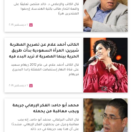
قال الكاتب والإعلامي د. خالد منتصر، تعليقًا على
واقعة انتحار طالب بكلية الهندسة، إرحموا
المنتحرين هربًا
١ ديسمبر ٢٠١٩
الكاتب أحمد علام عن تصريح المطربة
شيرين: المرأة السعودية بدأت طريق
الحرية بينما المصرية لا تريد البدء فيه
قال الكاتب أحمد علام، فى عام 2012 ريهام سعيد
على قناة النهار إستضافت الممثلة راندا البحيرى
فريهام
١ ديسمبر ٢٠١٩
محمد أبو حامد: الفكر الإرهابي جريمة
ويجب معاقبة من يحمله
قال النائب البرلماني، محمد أبو حامد، إنه يجب
معاقبة وعزل من يحملون الفكر الإرهابي، مشددًا
على أن هذا يعد جريمة في حد ذاته.