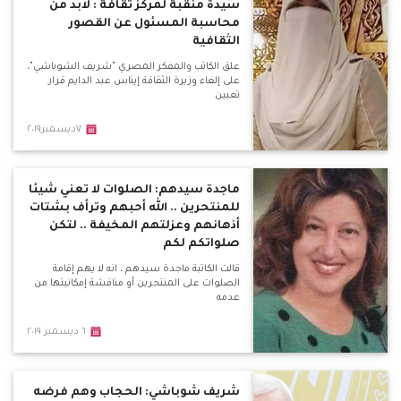
سيدة منقبة لمركز ثقافة : لابد من
محاسبة المسئول عن القصور
الثقافية
علق الكاتب والمفكر المصري "شريف الشوباشي"،
على إلغاء وزيرة الثقافة إيناس عبد الدايم قرار
تعيين
٧ديسمبر٢٠١٩
ماجدة سيدهم: الصلوات لا تعني شيئا
للمنتحرين .. الله أحبهم وترأف بشتات
أذهانهم وعزلتهم المخيفة .. لتكن
صلواتكم لكم
قالت الكاتبة ماجدة سيدهم ، انه لا يهم إقامة
الصلوات على المنتحرين أو مناقشة إمكانيتها من
عدمه
٦ ديسمبر ٢٠١٩
شريف شوباشي: الحجاب وهم فرضه