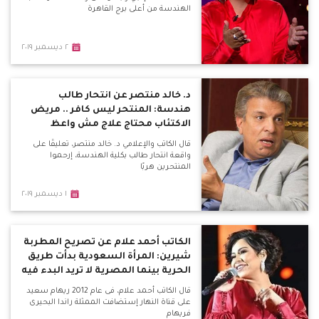
الهندسة من أعلى برج القاهرة
٢ ديسمبر ٢٠١٩
د. خالد منتصر عن انتحار طالب
هندسة: المنتحر ليس كافر .. مريض
الاكتئاب محتاج علاج مش واعظ
قال الكاتب والإعلامي د. خالد منتصر، تعليقًا على
واقعة انتحار طالب بكلية الهندسة، إرحموا
المنتحرين هربًا
١ ديسمبر ٢٠١٩
الكاتب أحمد علام عن تصريح المطربة
شيرين: المرأة السعودية بدأت طريق
الحرية بينما المصرية لا تريد البدء فيه
قال الكاتب أحمد علام، فى عام 2012 ريهام سعيد
على قناة النهار إستضافت الممثلة راندا البحيرى
فريهام