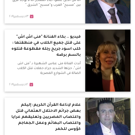
انه من الذين علموا أبناء المهجر انه لا يوجد فرق
بين "مسيح" الغرب و"مسيح" الشرق."
١٣ديسمبر٢٠١٩
فيديو .. بكاء الفنانة "منى اش اش"
على قتل جميع الكلاب في منطقتها :
كلب اسود جريح رجله مقطوعة قتلوه
بالسم برضه
أبدت الفنانة منى عباس الشهيرة بـ "منى اش
اش"، حزنها الشديد جراء حملات قتل الكلاب
الضالة في الشوارع المصرية
١٢ديسمبر٢٠١٩
علام لإذاعة القرآن الكريم: إليكم
بعض جرائم الاحتلال العثماني قتل
واغتصاب المصريين وتعليقهم عرايا
واغتصاب البهائم وعمل الجماجم
كؤوس للخمر