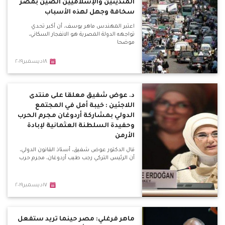
المتدينين والإسلاميين الصين بمصر
سخافة وجهل لهذه الأسباب
اعتبر المهندس ماهر يوسف، أن أكبر تحدي
تواجهه الدولة المصرية هو الانفجار السكاني،
موضحا
١٨ديسمبر٢٠١٩
د. عوض شفيق معلقا على منتدى
اللاجئين : خيبة أمل في المجتمع
الدولي بمشاركة أردوغان مجرم الحرب
وحفيدة السلطنة العثمانية لإبادة
الأرمن
قال الدكتور عوض شفيق، أستاذ القانون الدولي،
أن الرئيس التركي رجب طيب أردوغان، مجرم حرب
١٧ديسمبر٢٠١٩
ماهر فرغلي: مصر حينما تريد ستفعل