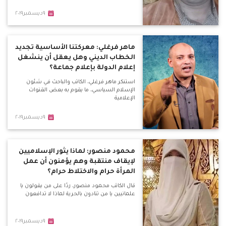
٩ديسمبر٢٠١٩
ماهر فرغلي: معركتنا الأساسية تجديد
الخطاب الديني وهل يعقل أن ينشغل
إعلام الدولة بإعلام جماعة؟
استنكر ماهر فرغلي، الكاتب والباحث في شئون
الإسلام السياسي، ما يقوم به بعض القنوات
الإعلامية
٩ديسمبر٢٠١٩
محمود منصور: لماذا يثور الإسلاميين
لإيقاف منتقبة وهم يؤمنون أن عمل
المرأة حرام والاختلاط حرام؟
قال الكاتب محمود منصور، ردًا على من يقولون يا
علمانيين يا من تنادون بالحرية لماذا لا تدافعون
٩ديسمبر٢٠١٩