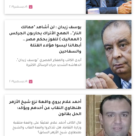
٩ديسمبر٢٠١٩
يوسف زيدان : لن أشاهد "ممالك
النار".. الهمج الأتراك يحاربون الجركس
( المماليك ) للفوز بحكم مصر ..
أبطالنا ليسوا هؤلاء القتلة
والسفاحين
أبدى الكاتب والمفكر المصري "يوسف زيدان"،
اندهاشه الشديد جراء الرسائل الكثيرة
٩ديسمبر٢٠١٩
أحمد علام يروي واقعة نزع شيخ الأزهر
طنطاوي النقاب عن أحدهم ويؤكد:
الحل بقانون
قال الكاتب أحمد علام، تعليقًا على واقعة منتقبة
وزارة الثقافة، هل تتذكروا واقعة النقاب والشيخ
طنطاوى شيخ الأزهر السابق؟