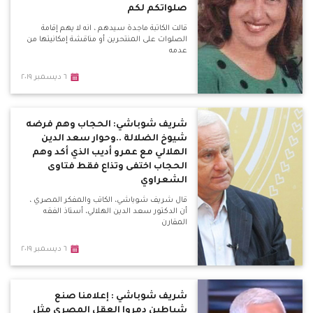
صلواتكم لكم
قالت الكاتبة ماجدة سيدهم ، انه لا يهم إقامة
الصلوات على المنتحرين أو مناقشة إمكانيتها من
عدمه
٦ ديسمبر ٢٠١٩
شريف شوباشي: الحجاب وهم فرضه
شيوخ الضلالة ..وحوار سعد الدين
الهلالي مع عمرو أديب الذي أكد وهم
الحجاب اختفى وتذاع فقط فتاوى
الشعراوي
قال شريف شوباشي، الكاتب والمفكر المصري ،
أن الدكتور سعد الدين الهلالي، أستاذ الفقه
المقارن
٦ ديسمبر ٢٠١٩
شريف شوباشي : إعلامنا صنع
شياطين دمروا العقل المصري مثل