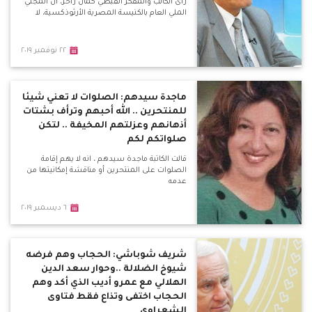
رأى الكاتب والمفكر القبطي كمال زاخر، أن المجلي
الملي العام بالكنيسة المصرية الأرثوذكسية، لا
٢٢ نوفمبر ٢٠١٩
ماجدة سيدهم: الصلوات لا تعني شيئا
للمنتحرين .. الله أحبهم وترأف بشتات
أذهانهم وعزلتهم المخيفة .. لتكن
صلواتكم لكم
قالت الكاتبة ماجدة سيدهم ، انه لا يهم إقامة
الصلوات على المنتحرين أو مناقشة إمكانيتها من
عدمه
٦ ديسمبر ٢٠١٩
شريف شوباشي: الحجاب وهم فرضه
شيوخ الضلالة ..وحوار سعد الدين
الهلالي مع عمرو أديب الذي أكد وهم
الحجاب اختفى وتذاع فقط فتاوى
الشعراوي