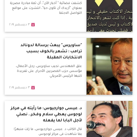
كشفت فضائية " أخبار الآن"، أن ثمة مبادرة مصرية
بعنوان "أريدك أن تكون حيا"، انتشرت على مواقع
التواصل الاجتما
٣ ديسمبر ٢٠١٩
"ساويرس" يبعث برسالة لدونالد
ترامب : تشعر بالخوف بسبب
الانتخابات المقبلة
علق المهندس نجيب ساويرس، رجل الأعمال،
مؤسس حزب المصريين الأحرار، على تغريدة
كتبها الرئيس الأمريكي
٣ ديسمبر ٢٠١٩
د. عيسى جوارجيوس: ما رأيته في مركز
لوجوس يعطي سلام وفخر.. نصلي
لأجل البابا لما يفعله
قال الكاتب د. عيسى جوارجيوس، ما زلت منبهرًا
بما شاهدت فى مركز لوجوس