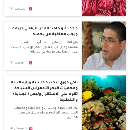
١ ديسمبر ٢٠١٩
محمد أبو حامد: الفكر الإرهابي جريمة
ويجب معاقبة من يحمله
قال النائب البرلماني، محمد أبو حامد، إنه يجب
معاقبة وعزل من يحملون الفكر الإرهابي، مشددًا
على أن هذا يعد جريمة في حد ذاته.
٣٠ نوفمبر ٢٠١٩
ناجي جورج : يجب محاسبة وزارة البيئة
ومحميات البحر الأحمر لان السياحة
تقوم علي الاستقرار وليس (الجباية)
والبلطجة
قال ناجي جورج وهبي، أن وزارة البيئة ومحميات
البحر الأحمر كان لديهم حلم جميل بتحصيل
الملايين
٢٩ نوفمبر ٢٠١٩