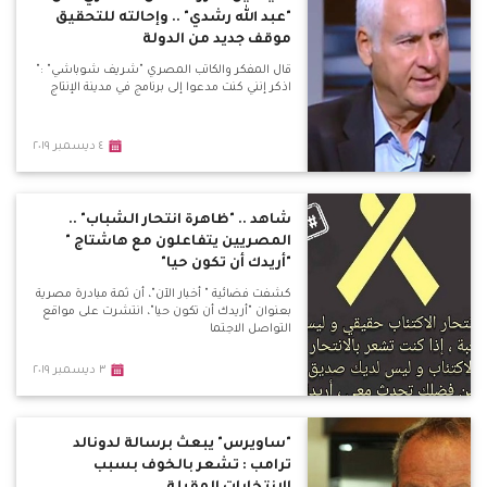
"عبد الله رشدي" .. وإحالته للتحقيق
موقف جديد من الدولة
قال المفكر والكاتب المصري "شريف شوباشي" :"
اذكر إنني كنت مدعوا إلى برنامج في مدينة الإنتاج
٤ ديسمبر ٢٠١٩
شاهد .. "ظاهرة انتحار الشباب" ..
المصريين يتفاعلون مع هاشتاج "
"أريدك أن تكون حيا"
كشفت فضائية " أخبار الآن"، أن ثمة مبادرة مصرية
بعنوان "أريدك أن تكون حيا"، انتشرت على مواقع
التواصل الاجتما
٣ ديسمبر ٢٠١٩
"ساويرس" يبعث برسالة لدونالد
ترامب : تشعر بالخوف بسبب