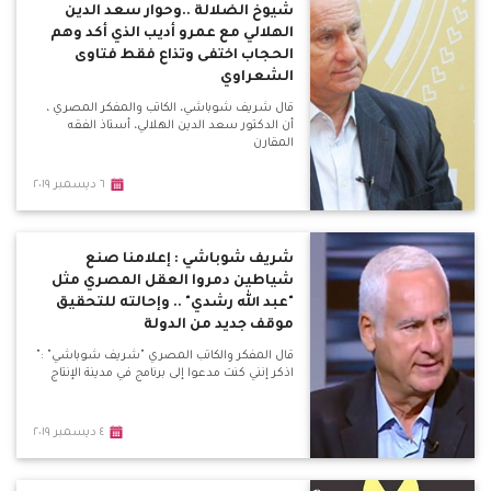
شيوخ الضلالة ..وحوار سعد الدين
الهلالي مع عمرو أديب الذي أكد وهم
الحجاب اختفى وتذاع فقط فتاوى
الشعراوي
قال شريف شوباشي، الكاتب والمفكر المصري ،
أن الدكتور سعد الدين الهلالي، أستاذ الفقه
المقارن
٦ ديسمبر ٢٠١٩
شريف شوباشي : إعلامنا صنع
شياطين دمروا العقل المصري مثل
"عبد الله رشدي" .. وإحالته للتحقيق
موقف جديد من الدولة
قال المفكر والكاتب المصري "شريف شوباشي" :"
اذكر إنني كنت مدعوا إلى برنامج في مدينة الإنتاج
٤ ديسمبر ٢٠١٩