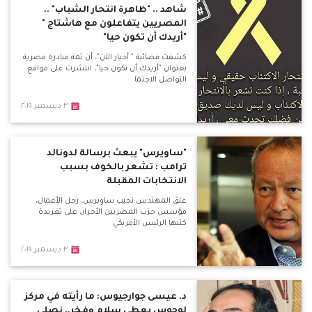
شاهد .. "ظاهرة انتحار الشباب" ..
المصريين يتفاعلون مع هاشتاج "
"أريدك أن تكون حيا"
كشفت فضائية " أخبار الآن"، أن ثمة مبادرة مصرية
بعنوان "أريدك أن تكون حيا"، انتشرت على مواقع
التواصل الاجتما
٣ ديسمبر ٢٠١٩
"ساويرس" يبعث برسالة لدونالد
ترامب : تشعر بالخوف بسبب
الانتخابات المقبلة
علق المهندس نجيب ساويرس، رجل الأعمال،
مؤسس حزب المصريين الأحرار، على تغريدة
كتبها الرئيس الأمريكي
٣ ديسمبر ٢٠١٩
د. عيسى جوارجيوس: ما رأيته في مركز
لوجوس يعطي سلام وفخر.. نصلي