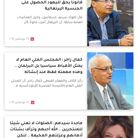
قانونًا يحق لليهود الحصول على
الجنسية البرتغالية
قال اللواء شريف إسماعيل، وكيل المخابرات
العامة سابقًا، أن البرتغال أقرت قانونًا بأثر
٢٤ نوفمبر ٢٠١٩
كمال زاخر : المجلس الملي العام لا
يمثل الأقباط سياسيا بل البرلمان ..
وهذه مهمته فقط منذ إنشائه
رأى الكاتب والمفكر القبطي كمال زاخر، أن المجلي
الملي العام بالكنيسة المصرية الأرثوذكسية، لا
٢٢ نوفمبر ٢٠١٩
ماجدة سيدهم: الصلوات لا تعني شيئا
للمنتحرين .. الله أحبهم وترأف بشتات
أذهانهم وعزلتهم المخيفة .. لتكن