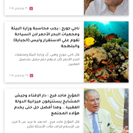
٣٠ نوفمبر ٢٠١٩
ناجي جورج : يجب محاسبة وزارة البيئة
ومحميات البحر الأحمر لان السياحة
تقوم علي الاستقرار وليس (الجباية)
والبلطجة
قال ناجي جورج وهبي، أن وزارة البيئة ومحميات
البحر الأحمر كان لديهم حلم جميل بتحصيل
الملايين
٢٩ نوفمبر ٢٠١٩
المؤرخ ماجد فرج : دار الإفتاء وجيش
المشايخ يستنزفون ميزانية الدولة
الفقيرة .. وهذا أفضل حل حتى يخدم
هؤلاء المجتمع
قال المؤرخ ماجد فرج ، انه بعد ما يزيد عن ١٤ قرن
من الإسلام لازالت مئات الأسئلة تتكرر