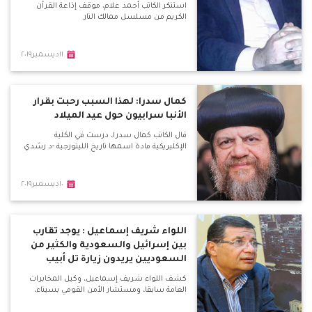
استنكر الكاتب أحمد علام، موقف إذاعة القرآن
الكريم من مسلسل ممالك النار
١١ديسمبر٢٠١٩
كمال سدرا: لهذا السبب رحبت بقرار
الأنبا سرابيون حول عيد الميلاد
قال الكاتب كمال سدرا، درست في الكلية
الإكليريكية مادة اسمها تاريخ الليتورجية -د رشدي
١٠ديسمبر٢٠١٩
اللواء شريف إسماعيل : يوجد تقارب
بين إسرائيل والسعودية والكثير من
السعوديين يريدون زيارة تل أبيب
كشف اللواء شريف إسماعيل، وكيل المخابرات
العامة سابقا، ومستشار الأمن القومي بسيناء،