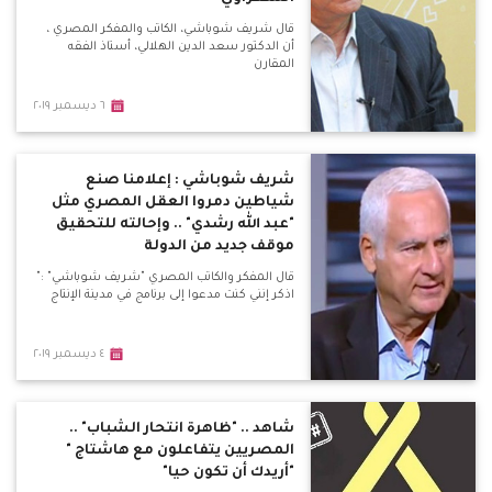
قال شريف شوباشي، الكاتب والمفكر المصري ،
أن الدكتور سعد الدين الهلالي، أستاذ الفقه
المقارن
٦ ديسمبر ٢٠١٩
شريف شوباشي : إعلامنا صنع
شياطين دمروا العقل المصري مثل
"عبد الله رشدي" .. وإحالته للتحقيق
موقف جديد من الدولة
قال المفكر والكاتب المصري "شريف شوباشي" :"
اذكر إنني كنت مدعوا إلى برنامج في مدينة الإنتاج
٤ ديسمبر ٢٠١٩
شاهد .. "ظاهرة انتحار الشباب" ..
المصريين يتفاعلون مع هاشتاج "
"أريدك أن تكون حيا"