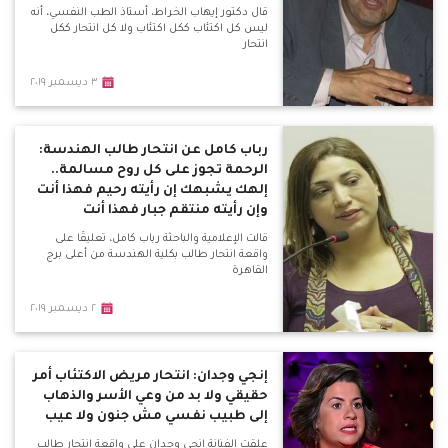
قال دكتور إيهاب الخراط، أستاذ الطب النفسي، أنه
ليس كل اكتئاب ككل اكتئاب ولا كل انتحار ككل
انتحار
٣ ديسمبر ٢٠١٩
رباب كامل عن انتحار طالب الهندسة:
الرحمة تجوز على كل روح مسالمة..
إلهك يشبهك إن رأيته رحيم فهذا أنت
وإن رأيته منتقم جبار فهذا أنت
قالت الإعلامية والباحثة رباب كامل، تعليقًا على
واقعة انتحار طالب بكلية الهندسة من أعلى برج
القاهرة
٢ ديسمبر ٢٠١٩
إنجي وجدان: انتحار مريض الاكتئاب أمر
حقيقي ولا بد من وعي الأسر والذهاب
إلى طبيب نفسي مش جنون ولا عيب
علقت الفنانة إنجي وجدان على واقعة انتحار طالب