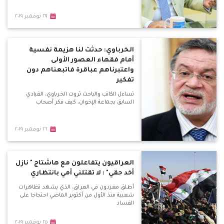
٢٩ نوفمبر ٢٠١٩
الخرباوي: حدثت لنا هزيمة نفسية
أمام فقهاء العصور الأولى
واعتبرناهم عباقرة فاتبعناهم دون
تفكير
تساءل الكاتب والباحث ثروت الخرباوي، القيادي
السابق بجماعة الإخوان، كيف فكر أصحاب
٢٦ نوفمبر ٢٠١٩
العراقيون يتفاعلون مع هاشتاج " نازل
أخد حقي" : لا تقتلني أمي بانتظاري
أطلق مغردون في العراق، الذي يشهد تظاهرات
شعبية منذ الأول من أكتوبر الماضي احتجاجا على
الفساد
٢٥ نوفمبر ٢٠١٩