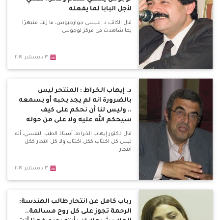
لأجل البابا لما يفعله
قال الكاتب د. عيسى جوارجيوس، ما زلت منبهرًا
بما شاهدت فى مركز لوجوس
٣ ديسمبر ٢٠١٩
د. إيهاب الخراط : المنتحر ليس
بالضرورة انه لم يجد يحبه أو يسمعه
.. وليس لنا أن نحكم على كيف
سيحكم الله عليه ولا على من حوله
قال دكتور إيهاب الخراط، أستاذ الطب النفسي، أنه
ليس كل اكتئاب ككل اكتئاب ولا كل انتحار ككل
انتحار
٣ ديسمبر ٢٠١٩
رباب كامل عن انتحار طالب الهندسة:
الرحمة تجوز على كل روح مسالمة..