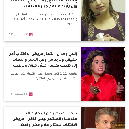
إلهك يشبهك إن رأيته رحيم فهذا أنت
وإن رأيته منتقم جبار فهذا أنت
قالت الإعلامية والباحثة رباب كامل، تعليقًا على
واقعة انتحار طالب بكلية الهندسة من أعلى برج
القاهرة
٢ ديسمبر ٢٠١٩
إنجي وجدان: انتحار مريض الاكتئاب أمر
حقيقي ولا بد من وعي الأسر والذهاب
إلى طبيب نفسي مش جنون ولا عيب
علقت الفنانة إنجي وجدان على واقعة انتحار طالب
الهندسة من أعلى برج القاهرة
٢ ديسمبر ٢٠١٩
د. خالد منتصر عن انتحار طالب
هندسة: المنتحر ليس كافر .. مريض
الاكتئاب محتاج علاج مش واعظ