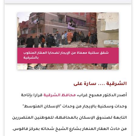
شقق سكنية معفاة من الإيجار لضحايا العقار المنكوب
بالشرقية
الشرقية .... سارة على
أصدر الدكتور ممدوح غراب،
محافظ الشرقية
قرارا بإتاحة
وحدات وسكنية بالإيجار من وحدات "الإسكان المتوسط"
التابعة لصندوق الإسكان بالمحافظة، للموطنين المتضررين
من حادث العقار المنهار بشارع الشيخ شحاته بمركز فاقوس.