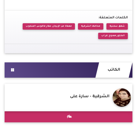
الكلمات المتعلقة:
شقق سكنية
محافظ الشرقية
معفاة من الإيجار، عقار فاقوس المنكوب
الدكتور ممدوح غراب
الكاتب
الشرقية - سارة على