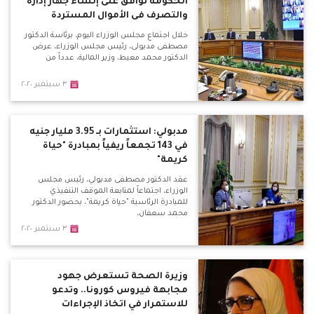
الحكومة توافق على إنشاء جهاز إدارة
والتصرف فى الأموال المستردة
خلال اجتماع مجلس الوزراء اليوم، برئاسة الدكتور
مصطفى مدبولى، رئيس مجلس الوزراء، عرض
الدكتور محمد معيط، وزير المالية، عدداً من
٣ سبتمبر ٢٠٢٠
مدبولي: استثمارات بـ 3.95 مليار جنيه
في 143 تجمعاً ريفياً بمبادرة "حياة
كريمة"
عقد الدكتور مصطفى مدبولي، رئيس مجلس
الوزراء، اجتماعاً لمتابعة الموقف التنفيذي
للمبادرة الرئاسية "حياة كريمة"، بحضور الدكتور
محمد سعفان،
٣ سبتمبر ٢٠٢٠
وزيرة الصحة تستعرض جهود
مجابهة فيروس كورونا.. وتدعو
للاستمرار في اتخاذ الإجراءات