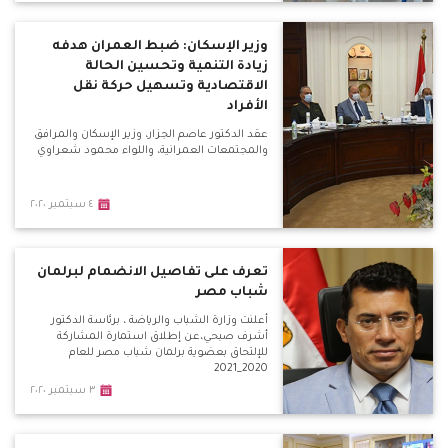
وزير الإسكان: ضبط العمران هدفه
زيادة التنمية وتحسين الحالة
الاقتصادية وتسهيل حركة نقل
الأفراد
عقد الدكتور عاصم الجزار، وزير الإسكان والمرافق
والمجتمعات العمرانية، واللواء محمود شعراوي
٤ سبتمبر ٢٠٢٠
تعرف على تفاصيل الانضمام لبرلمان
شباب مصر
أعلنت وزارة الشباب والرياضة ، برئاسة الدكتور
أشرف صبحي،عن إطلاق استمارة المشاركة
للإلتحاق بعضوية برلمان شباب مصر للعام
2020_2021
٣ سبتمبر ٢٠٢٠