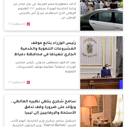
أدانت جمهورية مصر العربية، في بيان صادر عن
وزارة الخارجية اليوم ٧ سبتمبر ٢٠٢٠، الهجوم
الإرهابي الذي استهدف فرديّ أمن بالحرس
الوطني في
٧سبتمبر٢٠٢٠
رئيس الوزراء يتابع موقف
المشروعات التنموية والخدمية
الجاري تنفيذها في محافظة دمياط
عقد الدكتور مصطفى مدبولي، رئيس مجلس
الوزراء، اجتماعاً؛ لمتابعة موقف المشروعات
التنموية
٧سبتمبر٢٠٢٠
سامح شكري يتلقي نظيره المالطي..
ويؤكد على ضرورة وقف تدفق
الأسلحة والإرهابيين إلى ليبيا
استقبل سامح شكري وزير الخارجية، اليوم الأحد،
السيد "Evarist Bartolo"، وزير الشئون الخارجية