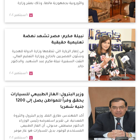
والأوروبية بجمهورية مالطا، وذلك بمقر وزارة
٦سبتمبر٢٠٢٠
نبيلة مكرم: مصر تشهد نهضة
تعليمية حقيقية
في إطار الزيارة التي تنظمها وزارة الدولة للهجرة
وشئون المصريين بالخارج ووزارة التعليم العالي،
التقت السفيرة نبيلة مكرم عبد الشهيد، والدكتور
خالد
٦سبتمبر٢٠٢٠
وزير البترول: الغاز الطبيعي للسيارات
يحقق وفراً للمواطن يصل إلى 1200
جنيه شهريا
أكد المهندس طارق الملا، وزير البترول والثروة
المعدنية، فى تقرير استعرضه رئيس الوزراء
الدكتور مصطفي مدبولي، أن الغاز الطبيعى
المستخدم كوقود بديل للسيارات هو غاز موفر
واقتصادى، حيث يصل سعر المتر المكعب من
٦سبتمبر٢٠٢٠