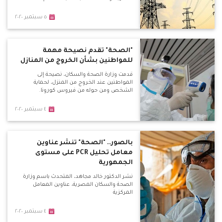
٥ سبتمبر ٢٠٢٠
"الصحة" تقدم نصيحة مهمة
للمواطنين بشأن الخروج من المنازل
قدمت وزارة الصحة والسكان، نصيحة إلى
المواطنين عند الخروج من المنزل، لحماية
الشخص ومن حوله من فيروس كورونا.
٤ سبتمبر ٢٠٢٠
بالصور.. "الصحة" تنشر عناوين
معامل تحليل PCR على مستوى
الجمهورية
نشر الدكتور خالد مجاهد، المتحدث باسم وزارة
الصحة والسكان المصرية، عناوين المعامل
المركزية
٤ سبتمبر ٢٠٢٠