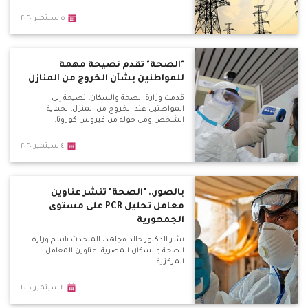
٥ سبتمبر ٢٠٢٠
"الصحة" تقدم نصيحة مهمة
للمواطنين بشأن الخروج من المنازل
قدمت وزارة الصحة والسكان، نصيحة إلى
المواطنين عند الخروج من المنزل، لحماية
الشخص ومن حوله من فيروس كورونا.
٤ سبتمبر ٢٠٢٠
بالصور.. "الصحة" تنشر عناوين
معامل تحليل PCR على مستوى
الجمهورية
نشر الدكتور خالد مجاهد، المتحدث باسم وزارة
الصحة والسكان المصرية، عناوين المعامل
المركزية
٤ سبتمبر ٢٠٢٠