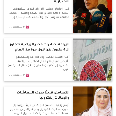
الاحترازية
خلال اجتماع مجلس الوزراء، اليوم، استعرضت
الدكتورة هالة زايد، وزيرة الصحة والسكان، جهود
مجابهة فيروس "كورونا"، حيث تمت الإشارة إلى
٣ سبتمبر ٢٠٢٠
الزراعة: صادرات مصر الزراعية تتجاوز
الـ 4 مليون طن لأول مرة هذا العام
أعلن السيد القصير وزير الزراعة واستصلاح
الأراضي عن ارتفاع حجم الصادرات الزراعية
المصرية إلى أكثر من 4 مليون طن خلال الفترة من
الأول
٣ سبتمبر ٢٠٢٠
التضامن: قريبًا صرف المعاشات
والإعانات إلكترونيا
تُوقّع وزارة التضامن الاجتماعي قريبًا بروتوكول
تعاون مع البنك المركزي والجهاز القومي لتنظيم
الاتصالات ممثلاً عن شركات المحمول الأربعة