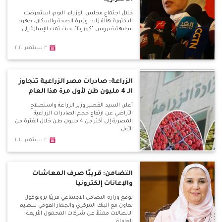
خلال اجتماع مجلس الوزراء، اليوم، استعرضت
الدكتورة هالة زايد، وزيرة الصحة والسكان، جهود
مجابهة فيروس "كورونا"، حيث تمت الإشارة إلى
٣ سبتمبر ٢٠٢٠
الزراعة: صادرات مصر الزراعية تتجاوز
الـ 4 مليون طن لأول مرة هذا العام
أعلن السيد القصير وزير الزراعة واستصلاح
الأراضي عن ارتفاع حجم الصادرات الزراعية
المصرية إلى أكثر من 4 مليون طن خلال الفترة من
الأول
٣ سبتمبر ٢٠٢٠
التضامن: قريبًا صرف المعاشات
والإعانات إلكترونيا
تُوقّع وزارة التضامن الاجتماعي قريبًا بروتوكول
تعاون مع البنك المركزي والجهاز القومي لتنظيم
الاتصالات ممثلاً عن شركات المحمول الأربعة
العاملة