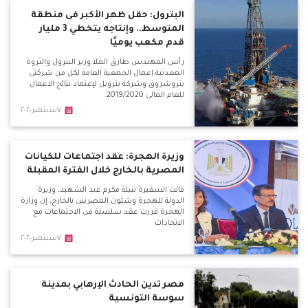
البترول: حقل ظهر الأكبر فى منطقة
المتوسط.. وإنتاجه يتخطي 3 مليار
قدم مكعب يوميًا
رأس المهندس طارق الملا وزير البترول والثروة
المعدنية اعمال الجمعية العامة لكل من شركتى
بتروشروق وشركة بتروبل لإعتماد نتائج الاعمال
للعام المالى 2019/2020.
٧سبتمبر٢٠٢٠
وزيرة الهجرة: عقد اجتماعات للكيانات
المصرية بالخارج خلال الفترة المقبلة
قالت السفيرة نبيلة مكرم عبد الشهيد، وزيرة
الدولة للهجرة وشئون المصريين بالخارج، إن وزارة
الهجرة قررت عقد سلسلة من الاجتماعات مع
الاتحادات
٧سبتمبر٢٠٢٠
مصر تدين الحادث الإرهابي بمدينة
سوسة التونسية