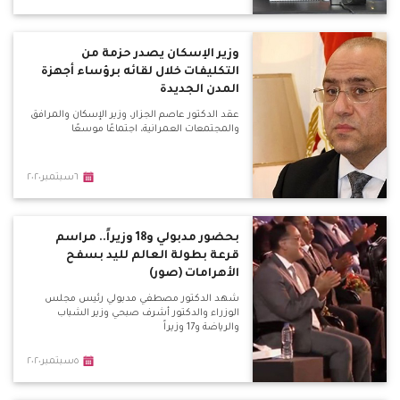
الغاز الطبيعى إلى 3.5 جنيه حالياً، بينما يبلغ سعر
لتر البنزين "80" 6.25
وزير الإسكان يصدر حزمة من
التكليفات خلال لقائه برؤساء أجهزة
المدن الجديدة
عقد الدكتور عاصم الجزار، وزير الإسكان والمرافق
والمجتمعات العمرانية، اجتماعًا موسعًا
٦سبتمبر٢٠٢٠
بحضور مدبولي و18 وزيراً.. مراسم
قرعة بطولة العالم لليد بسفح
الأهرامات (صور)
شهد الدكتور مصطفي مدبولي رئيس مجلس
الوزراء والدكتور أشرف صبحي وزير الشباب
والرياضة و17 وزيراً
٥سبتمبر٢٠٢٠