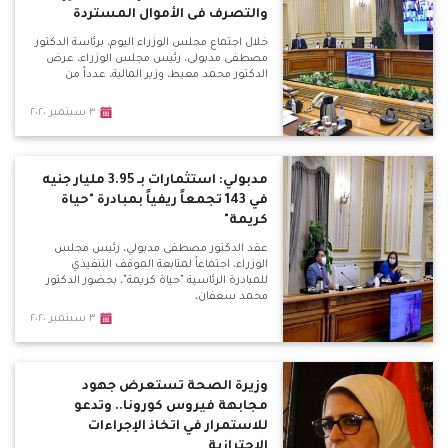
والتصرف فى الأموال المستردة
خلال اجتماع مجلس الوزراء اليوم، برئاسة الدكتور
مصطفى مدبولى، رئيس مجلس الوزراء، عرض
الدكتور محمد معيط، وزير المالية، عدداً من
٣ سبتمبر ٢٠٢٠
مدبولي: استثمارات بـ 3.95 مليار جنيه
في 143 تجمعاً ريفياً بمبادرة "حياة
كريمة"
عقد الدكتور مصطفى مدبولي، رئيس مجلس
الوزراء، اجتماعاً لمتابعة الموقف التنفيذي
للمبادرة الرئاسية "حياة كريمة"، بحضور الدكتور
محمد سعفان،
٣ سبتمبر ٢٠٢٠
وزيرة الصحة تستعرض جهود
مجابهة فيروس كورونا.. وتدعو
للاستمرار في اتخاذ الإجراءات
الاحترازية