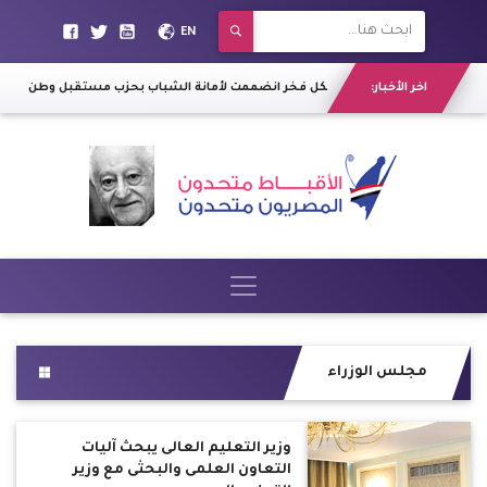
EN
رئيس "روض الفرج": سكان عزبة الصفيح أهلنا مش يهود لـ"نرمي أثاثهم"
اخر الأخبار:
الفنان عمرو وهبة : بكل فخر انضممت لأمانة الشباب بحزب مستقبل وطن
|
حي اله
مجلس الوزراء
وزير التعليم العالى يبحث آليات
التعاون العلمى والبحثى مع وزير