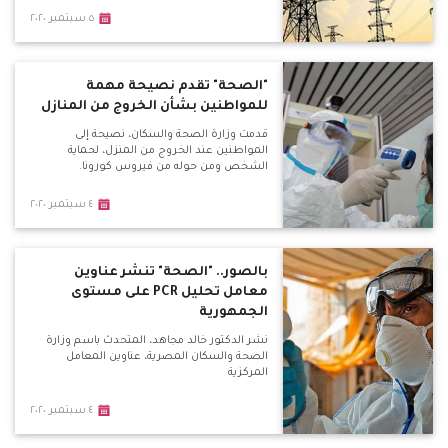
٥ سبتمبر ٢٠٢٠
"الصحة" تقدم نصيحة مهمة
للمواطنين بشأن الخروج من المنازل
قدمت وزارة الصحة والسكان، نصيحة إلى
المواطنين عند الخروج من المنزل، لحماية
الشخص ومن حوله من فيروس كورونا.
٤ سبتمبر ٢٠٢٠
بالصور.. "الصحة" تنشر عناوين
معامل تحليل PCR على مستوى
الجمهورية
نشر الدكتور خالد مجاهد، المتحدث باسم وزارة
الصحة والسكان المصرية، عناوين المعامل
المركزية
٤ سبتمبر ٢٠٢٠