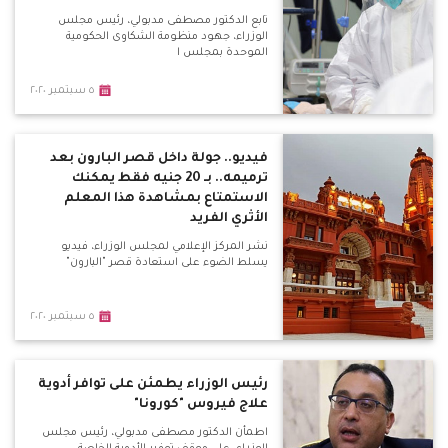
تابع الدكتور مصطفى مدبولي، رئيس مجلس
الوزراء، جهود منظومة الشكاوى الحكومية
الموحدة بمجلس ا
٥ سبتمبر ٢٠٢٠
فيديو.. جولة داخل قصر البارون بعد
ترميمه.. بـ 20 جنيه فقط يمكنك
الاستمتاع بمشاهدة هذا المعلم
الأثري الفريد
نشر المركز الإعلامي لمجلس الوزراء، فيديو
يسلط الضوء على استعادة قصر "البارون"
٥ سبتمبر ٢٠٢٠
رئيس الوزراء يطمئن على توافر أدوية
علاج فيروس "كورونا"
اطمأن الدكتور مصطفى مدبولي، رئيس مجلس