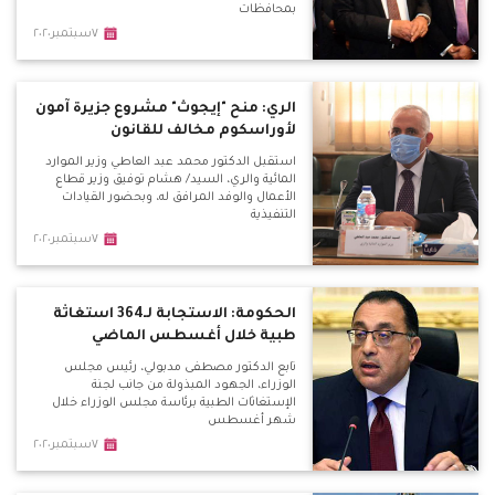
بمحافظات
٧سبتمبر٢٠٢٠
الري: منح "إيجوث" مشروع جزيرة آمون
لأوراسكوم مخالف للقانون
استقبل الدكتور محمد عبد العاطي وزير الموارد
المائية والري، السيد/ هشام توفيق وزير قطاع
الأعمال والوفد المرافق له، وبحضور القيادات
التنفيذية
٧سبتمبر٢٠٢٠
الحكومة: الاستجابة لـ364 استغاثة
طبية خلال أغسطس الماضي
تابع الدكتور مصطفى مدبولي، رئيس مجلس
الوزراء، الجهود المبذولة من جانب لجنة
الإستغاثات الطبية برئاسة مجلس الوزراء خلال
شهر أغسطس
٧سبتمبر٢٠٢٠