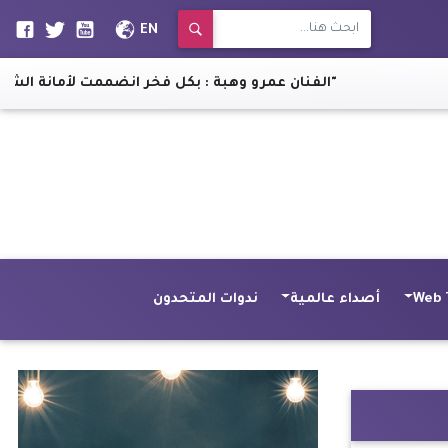
EN
رئيس "روض الفرج": سكان عزبة الصفيح أهلنا مش يهود لـ"نرمي أثاثهم"
الفنان عمرو وهبة : بكل فخر انضممت لأمانة الشباب بح
Web 
أصداء عالمية
ندوات المتحدون