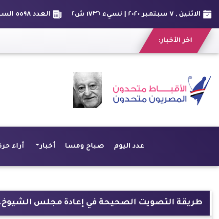
الاثنين , ٧ سبتمبر ٢٠٢٠ | نسيء ١٧٣٦ ش٢
العدد ٥٥٩٨ السنة الخامسة عشر
اخر الأخبار:
عدد اليوم
صباح ومسا
أخبار
أراء حرة
طريقة التصويت الصحيحة في إعادة مجلس الشيوخ..