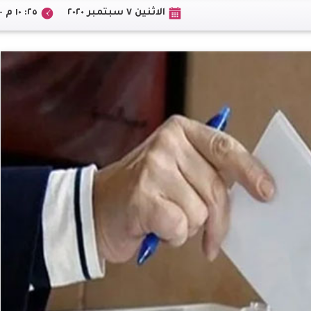
الاثنين ٧ سبتمبر ٢٠٢٠
٢٥: ١٠ م +02:00 CEST