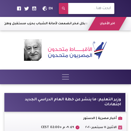
EN
رئيس "روض الفرج": سكان عزبة الصفيح أهلنا مش يهود لـ"نرمي أثاثهم"
اخر الأخبار:
الفنان عمرو وهبة : بكل فخر انضممت لأمانة الشباب بحزب مستقبل وطن
|
وزير التعليم: ما ينشر عن خطة العام الدراسي الجديد
اجتهادات
أخبار مصرية | الدستور
الاثنين ٧ سبتمبر ٢٠٢٠
٤٩: ٠٩ م +02:00 CEST