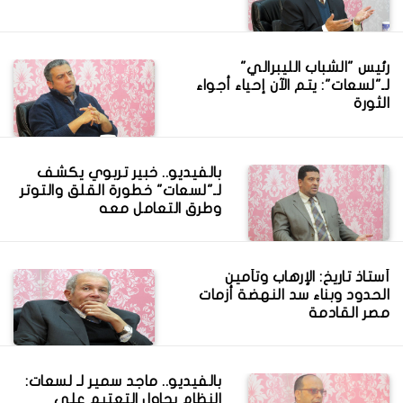
رئيس "الشباب الليبرالي"
لـ"لسعات": يتم الآن إحياء أجواء
الثورة
بالفيديو.. خبير تربوي يكشف
لـ"لسعات" خطورة القلق والتوتر
وطرق التعامل معه
أستاذ تاريخ: الإرهاب وتأمين
الحدود وبناء سد النهضة أزمات
مصر القادمة
بالفيديو.. ماجد سمير لـ لسعات:
النظام يحاول التعتيم على