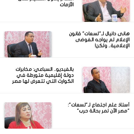
الأزمات
هانى دانيال لـ"لسعات" قانون
الإعلام لم يواجه الفوضى
الإعلامية.. ولكن!
بالفيديو.. السباعي: مخابرات
دولة إقليمية متورطة في
الكوارث التي تتعرض لها مصر
أستاذ علم اجتماع لـ"لسعات":
"مصر الآن تمر بحالة حرب"