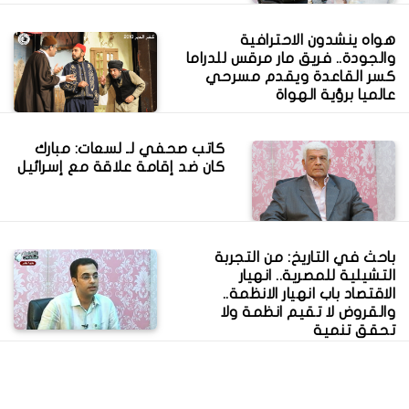
هواه ينشدون الاحترافية
والجودة.. فريق مار مرقس للدراما
كسر القاعدة ويقدم مسرحي
عالميا برؤية الهواة
كاتب صحفي لـ لسعات: مبارك
كان ضد إقامة علاقة مع إسرائيل
باحث في التاريخ: من التجربة
التشيلية للمصرية.. انهيار
الاقتصاد باب انهيار الانظمة..
والقروض لا تقيم انظمة ولا
تحقق تنمية