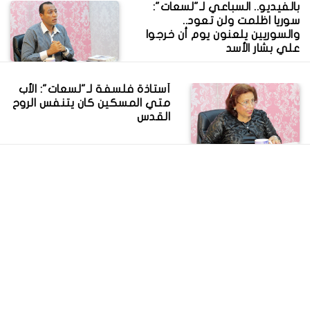
بالفيديو.. السباعي لـ"لسعات":
سوريا اظلمت ولن تعود..
والسوريين يلعنون يوم أن خرجوا
علي بشار الأسد
أستاذة فلسفة لـ"لسعات": الأب
متي المسكين كان يتنفس الروح
القدس