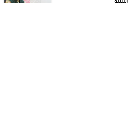
الليبية
بالفيديو.. النائب السادات عن لقاء
عكاشة بسفير إسرائيل: لا يحتمل
إسقاط عضويته
خبير اقتصادي لـ لسعات: رفع
جمارك السلع الغير أساسية لا
يكفي
بالفيديو.. مثلث الحياة الزوجية
السعيدة
بالفيديو.. كاتب صحفي: