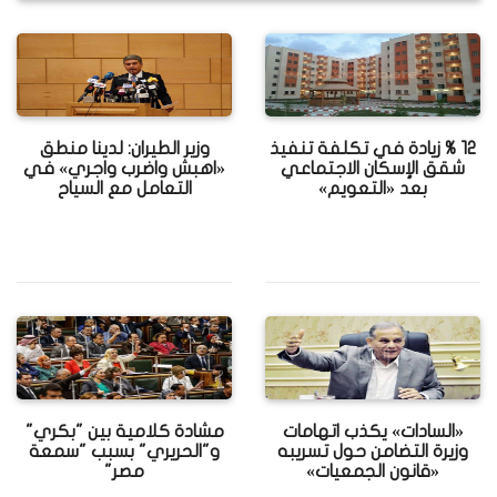
12 % زيادة في تكلفة تنفيذ
وزير الطيران: لدينا منطق
شقق الإسكان الاجتماعي
«اهبش واضرب واجري» في
بعد «التعويم»
التعامل مع السياح
«السادات» يكذب اتهامات
مشادة كلامية بين "بكري"
وزيرة التضامن حول تسريبه
و"الحريري" بسبب "سمعة
«قانون الجمعيات»
مصر"