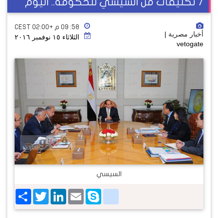
7 تكليفات من السيسي للحكومة.. اليوم
٥٨: ٠٩ م +02:00 CEST
أخبار مصرية
|
الثلاثاء ١٥ نوفمبر ٢٠١٦
vetogate
السيسي
Share
Twitter
LinkedIn
google_bookmarks
Email
Skype