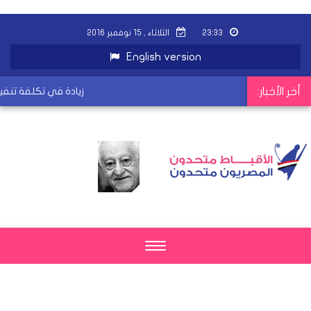
٢٣:٣٣
الثلاثاء , ١٥ نوفمبر ٢٠١٦
English version
أخر الأخبار:
12 % زيادة في تكلفة تن
Toggle
navigation