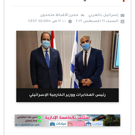
إسرائيل بالعربي
محرر الأقباط متحدون
السبت ٢١ اغسطس ٢٠٢١
٠٠: ١٢ ص +02:00 CEST
رئيس المخابرات ووزير الخارجية الإسرائيلي