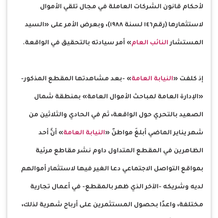
لأحكام قانون الشركات العاملة في مجال تلقي الأموال
لاستثمارها (رقم١٤٦ لسنة ١٩٨٨)، وبعرض الأمر على «السيد
المستشار
النائب العام
» أمر سيادته بالتحقيق في الواقعة.
إذ كلفت «
النيابة العامة
» -بعد مشاهدتها المقطع المذكور-
«الإدارة العامة لمباحث الأموال العامة» بمنطقة شمال
الصعيد بالتحري حول الواقعة، ثم في الحادي والثلاثين من
شهر يناير الماضي أبلغَ مواطنٌ «
النيابة العامة
» أنَّ أحد
الظاهرين في المقطع المتداول داوم نشر مقاطع مرئية
بمواقع التواصل الاجتماعي دعا الغير فيها لاستثمار أموالهم
لديه وشريكه -الآخر الذي ظهر بالمقطع- في أعمال تجارية
مختلفة، واعدًا بحصول المستثمرين على أرباح شهرية لذلك،