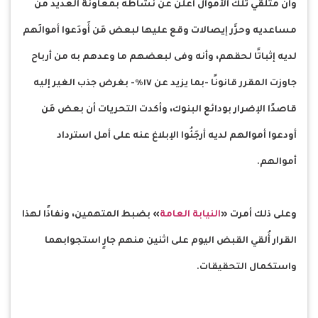
وأن متلقي تلك الأموال أعلن عن نشاطه بمعاونة العديد من
مساعديه وحرَّر إيصالات وقع عليها لبعض مَن أَودَعوا أموالَهم
لديه إثباتًا لحقهم، وأنه وفى لبعضهم ما وعدهم به من أرباح
جاوزت المقرر قانونًا -بما يزيد عن ١٧٪- بغرض جذب الغير إليه
قاصدًا الإضرار بودائع البنوك، وأكدت التحريات أن بعض مَن
أودعوا أموالهم لديه أرجَئُوا الإبلاغ عنه على أمل استرداد
أموالهم.
وعلى ذلك أمرت «
النيابة العامة
» بضبط المتهمين، ونفاذًا لهذا
القرار أُلقي القبض اليوم على اثنين منهم جارٍ استجوابهما
واستكمال التحقيقات.