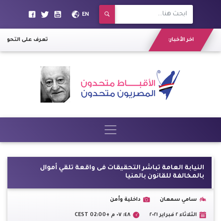
EN
اخر الأخبار:
تعرف على التحويلات
النيابة العامة تباشر التحقيقات فى واقعة تلقي أموال
بالمخالفة للقانون بالمنيا
سامي سمعان
داخلية وأمن
الثلاثاء ٢ فبراير ٢٠٢١
٤٨: ٠٧ م +02:00 CEST