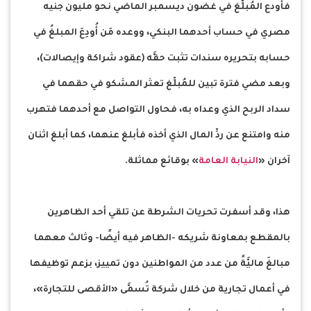
فأودع المُبلِّغ في غضون ديسمبر الماضي نحو مليون جنيه
مصري في حساب أحدهما البنكي، ووعده مَن أُودِعَ المبلغُ في
حسابه بتحريره سندات تثبت حقَّه (عقود شراكة وإيصالات)،
وبعد مضي فترة تبين للمُبلِّغ تعثر المشكو في حقهما في
سداد الربح الذي وعداه به، فحاول التواصل مع أحدهما فتهرب
منه وامتنع عن ردِّ المال الذي أخذه فأبلغ عنهما، كما أبلغ اثنان
آخران «
النيابة العامة
» بوقائع مماثلة.
هذا، وقد أسفرت تحريات الشرطة عن تلقي أحد الظاهرين
بالمقطع بمعاونة شريكه -الظاهر فيه أيضًا- وثالث معهما
مبالغَ ماليَّةً من عدد من المواطنين دون تمييز، بزعم توظيفها
في أعمال تجارية من خلال شركة تُسمَّى «الأقصى للتجارة»،