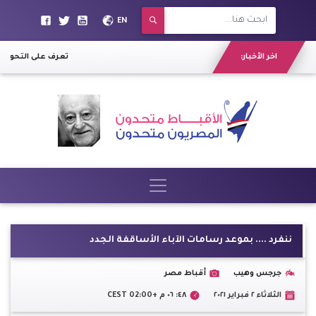
EN
اخر الأخبار:
تعرف على التحويلات
ننفرد .... بموعد رسامات الآباء الأساقفة الجدد
جرجس وهيب
أقباط مصر
الثلاثاء ٢ فبراير ٢٠٢١
٤٨: ٠٦ م +02:00 CEST