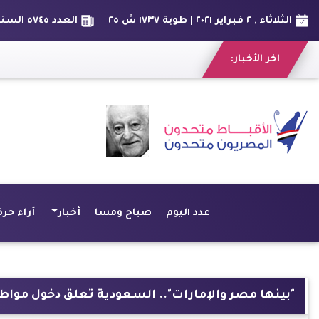
الثلاثاء , ٢ فبراير ٢٠٢١ | طوبة ١٧٣٧ ش ٢٥
العدد ٥٧٤٥ السنة السادس عشر
اخر الأخبار:
عدد اليوم
صباح ومسا
أخبار
أراء حرة
"بينها مصر والإمارات".. السعودية تعلق دخول مواطنين و