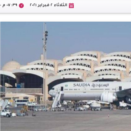
الثلاثاء ٢ فبراير ٢٠٢١
٣٩: ٠٧ م +02:00 CEST