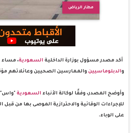
مطار الرياض
أكد مصدر مسؤول بوزارة الداخلية
السعودية
، مساء ا
و
الدبلوماسيين
والممارسين الصحيين وعائلاتهم مؤقتًا للقادمين من 20 دولة اعتبارًا من
وأوضح المصدر، وفقًا لوكالة الأنباء
السعودية
"واس" أ
للإجراءات الوقائية والاحترازية الموصى بها من قبل
على الوباء.