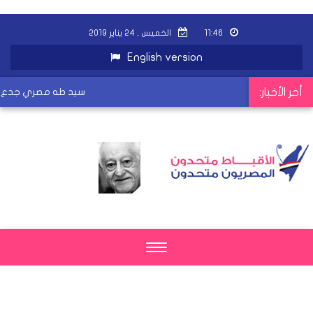
١١:٤٦
الخميس , ٢٤ يناير ٢٠١٩
English version
أخر الأخبار:
سيد طه مصري جدع قتل لإن
Toggle
navigation