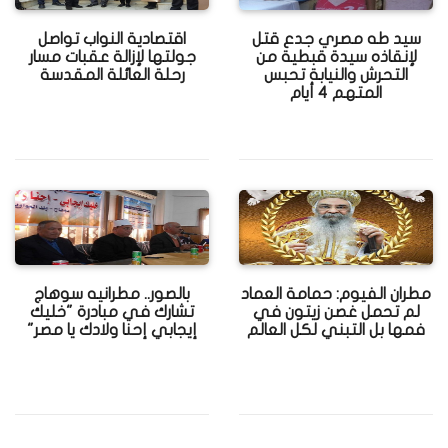
سيد طه مصري جدع قتل
اقتصادية النواب تواصل
لإنقاذه سيدة قبطية من
جولتها لإزالة عقبات مسار
التحرش والنيابة تحبس
رحلة العائلة المقدسة
المتهم 4 أيام
مطران الفيوم: حمامة العماد
بالصور.. مطرانيه سوهاج
لم تحمل غصن زيتون في
تشارك في مبادرة "خليك
فمها بل التبني لكل العالم
إيجابي إحنا ولادك يا مصر"