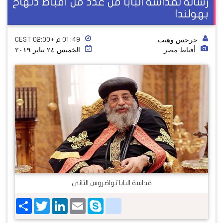
رسالة لقداسة البابا من عدد من أقباط دنهاخ
بهولندا
جرجس وهيب
٤٩: ٠١ م +02:00 CEST
أقباط مصر
الخميس ٢٤ يناير ٢٠١٩
قداسة البابا تواضروس الثاني
Share
Twitter
LinkedIn
google_bookmarks
Email
Skype