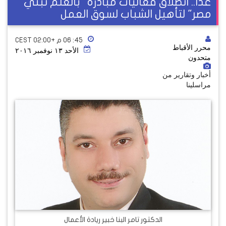
غدًا.. انطلاق فعاليات مبادرة "بالعلم نبني
مصر" لتأهيل الشباب لسوق العمل
٤٥: ٠٦ م +02:00 CEST
محرر الأقباط
الأحد ١٣ نوفمبر ٢٠١٦
متحدون
أخبار وتقارير من
مراسلينا
الدكتور تامر البنا خبير ريادة الأعمال