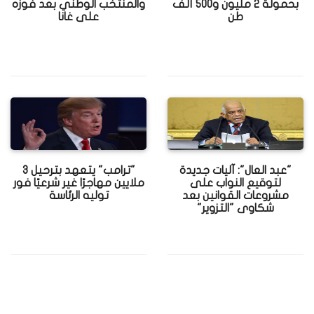
بحمولة 2 مليون و500 ألف
والمنتخب الوطني بعد فوزه
طن
على غانا
"عبد العال": آليات جديدة
"ترامب" يتعهد بترحيل 3
لتوقيع النواب على
ملايين مهاجرًا غير شرعيًا فور
مشروعات القوانين بعد
توليه الرئاسة
شكاوى "التزوير"