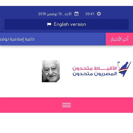
٠٣:٤١
الأحد , ١٣ نوفمبر ٢٠١٦
English version
أخر الأخبار:
داعية إسلامية توضح 
Toggle
navigation