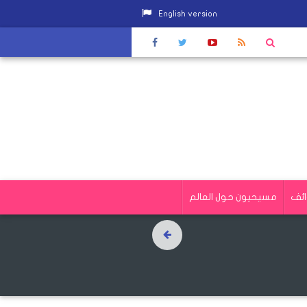
English version
صلات الشعر
|
عبور 42 سفينة قناة السويس بحمولة 2 مليون و500 ألف طن
ئف
مسيحيون حول العالم