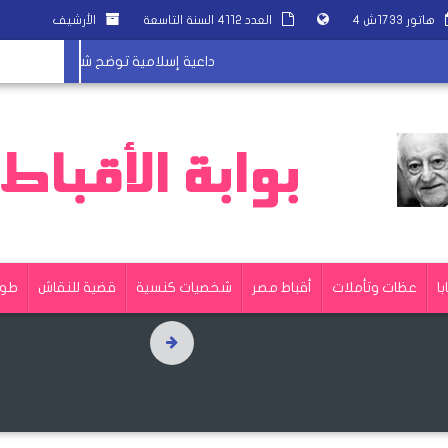
هاتور ١٧٣٣ش ٤
العدد ٤١١٢ السنة التاسعة
الأرشيف
داعية إسلامية توضح شروط استخدام و
با
عظات وتأملات
أقباط مصر
شخصيات كنسية
قضية للنقاش
طوا