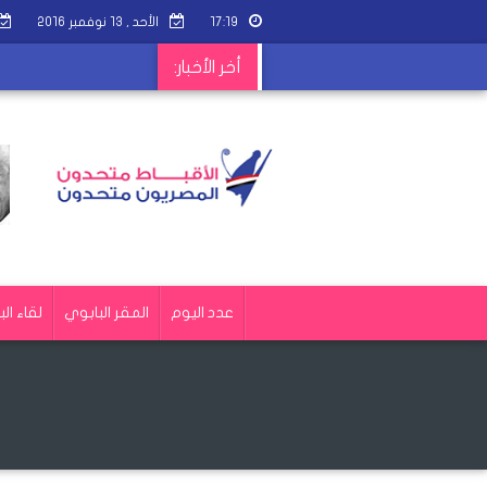
١٧:١٩
الأحد , ١٣ نوفمبر ٢٠١٦
أخر الأخبار:
عدد اليوم
المقر البابوي
لقاء البا