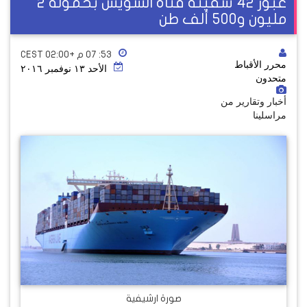
عبور 42 سفينة قناة السويس بحمولة 2
مليون و500 ألف طن
٥٣: ٠٧ م +02:00 CEST
محرر الأقباط
الأحد ١٣ نوفمبر ٢٠١٦
متحدون
أخبار وتقارير من
مراسلينا
صورة ارشيفية