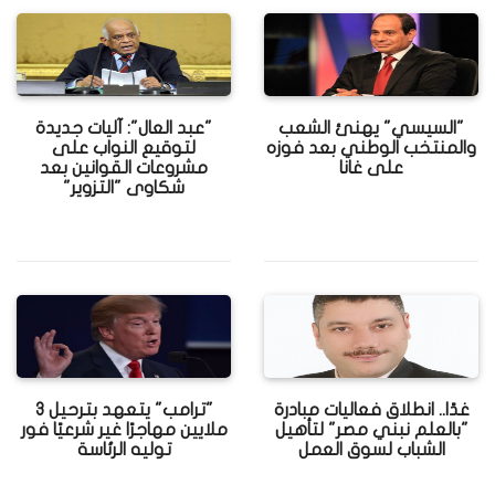
"السيسي" يهنئ الشعب
"عبد العال": آليات جديدة
والمنتخب الوطني بعد فوزه
لتوقيع النواب على
على غانا
مشروعات القوانين بعد
شكاوى "التزوير"
غدًا.. انطلاق فعاليات مبادرة
"ترامب" يتعهد بترحيل 3
"بالعلم نبني مصر" لتأهيل
ملايين مهاجرًا غير شرعيًا فور
الشباب لسوق العمل
توليه الرئاسة