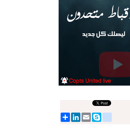
Share
LinkedIn
google_bookmarks
Email
Skype