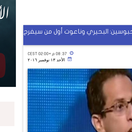
بوسين: البحيري وناعوت أول من سيفرج
٣٧: ٠٨ م +02:00 CEST
الأحد ١٣ نوفمبر ٢٠١٦