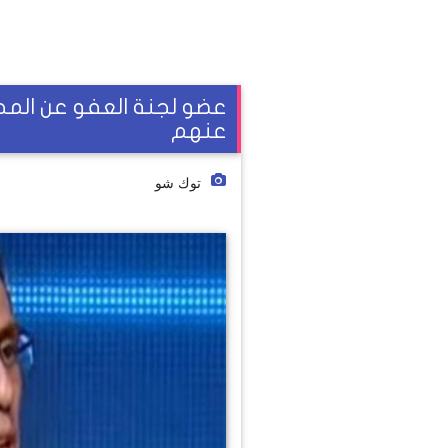
عضو لجنة العفو عن المح
عنهم
توك شو