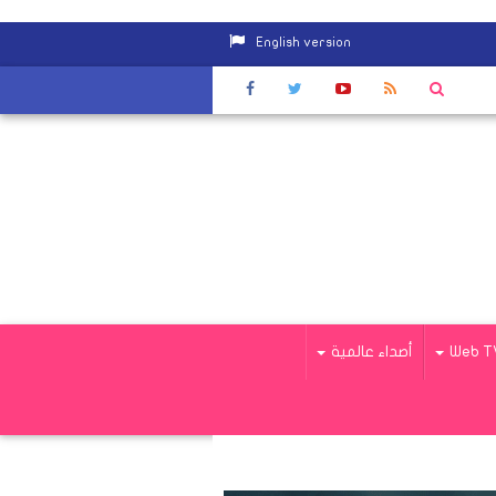
English version
لشعر
|
عبور 42 سفينة قناة السويس بحمولة 2 مليون و500 ألف طن
Web T
أصداء عالمية