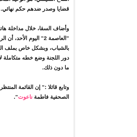
قضايا وصدر ضدهم حكم نهائي.
وأضاف السقا، خلال مداخلة هات
"العاصمة 2" اليوم الأح
بالشباب، وبشكل خاص بملف الحري
عضو لجنة العفو عن المحبوسين
دور اللجنة وضع خطه متكاملة ل
لوفد الأوروبي ناقش
البحيري وناعوت أول من سيفر
ما دون ذلك.
مذابح تركيا ضد الأرمن
عنهم
وتابع قائلا :" إن القائمة المنتظ
الصحفية فاطمة
ناعوت
".