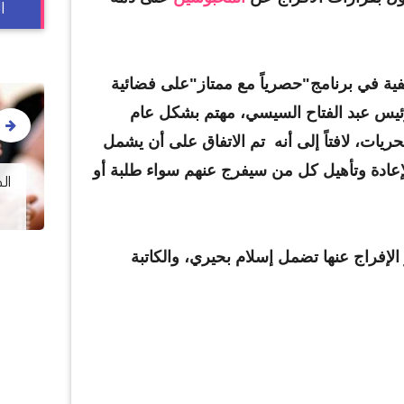
ا
فية في برنامج"حصرياً مع ممتاز"على فضائية
د، أن الرئيس عبد الفتاح السيسي، مهتم بشكل عام
ات، لافتاً إلى أنه تم الاتفاق على أن يشمل
:
البرلماني جون طلعت: ما فعله
إعادة وتأهيل كل من سيفرج عنهم سواء طلبة أو
ج
النائب "السادات" خيانة للوطن..
ال
"ولازم يسيب المجلس فورًا"
ر الإفراج عنها تضمل إسلام بحيري، والكاتبة