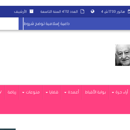
هاتور ١٧٣٣ش ٤
العدد ٤١١٢ السنة التاسعة
الأرشيف
داعية إسلامية توضح شروط استخدام وصلات ا
أراء حرة
بوابة الأقباط
أعمدة
قضايا
منوعات
رياضة
V