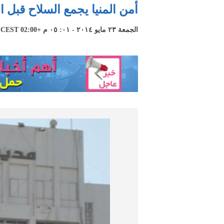
أمن المنيا يجمع السلاح قبل ال
الجمعة ٢٣ مايو ٢٠١٤ - ٠١: ٠٥ م +02:00 CEST