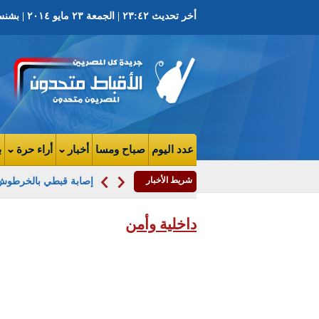
أخر تحديث ٢٣:٤٢ | الجمعة ٢٣ مايو ٢٠١٤ | بشنس ١٧٣٠ ش١٥ | العدد ٣١٩٨ السنة التاسعه
عدد اليوم
صباح ومسا
أخبار
أراء حرة
ب
شريط الأخبار
إصابة قبطي بالخرطوش 
داخلية وأمن