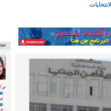
انتخابات
الكا
أح
في 24
ال