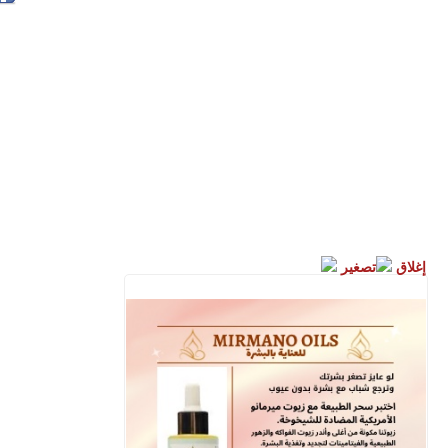
إغلاق
تصغير