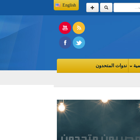
English
مية
ندوات المتحدون