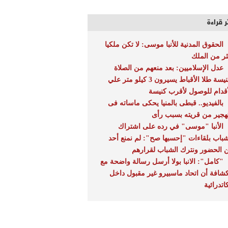
ر قراءة
الحقوق المدنية للأنبا موسى: لا تكن ملكيا
ثر من الملك
عدل الإسلاميين: بعد منعهم من الصلاة
بكنيسة طلا الأقباط يسيرون 3 كيلو متر علي
أقدام للوصول لأقرب كنيسة
بالفيديو.. قبطى بالمنيا يحكى ماساته فى
تهجير من قريته بسبب رأى
الأنبا "موسى" في رده على اشتراك
شباب بلقاءات "إحسبها صح": لم نمنع أحد
 الحضور ونترك الشباب لقرارهم
"كامل": الانبا بولا أرسل رسالة واضحة مع
كشافة أن اتحاد ماسبيرو غير مقبول داخل
اتدرائية