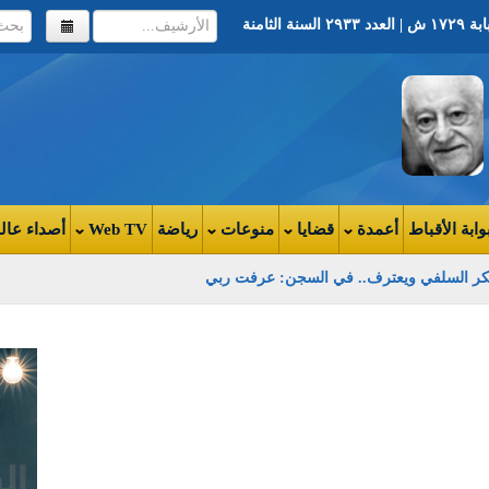
وابة الأقباط
أعمدة
قضايا
منوعات
رياضة
Web TV
أصداء عال
لفكر السلفي ويعترف.. في السجن: عرفت ربي