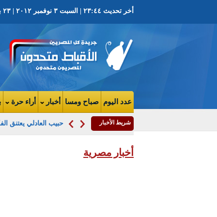
أخر تحديث ٢٣:٤٤ | السبت ٣ نوفمبر ٢٠١٢ | ٢٣ بابة ١٧٢٩ ش | العدد ٢٩٣٣ السنة الثامنة
عدد اليوم
صباح ومسا
أخبار
أراء حرة
ب
شريط الأخبار
حبيب العادلي يعتنق ا
أخبار مصرية