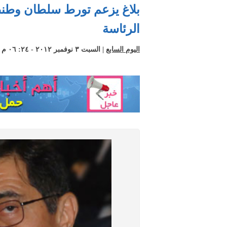
بلاغ يزعم تورط سلطان وطنط
الرئاسة
اليوم السابع
| السبت ٣ نوفمبر ٢٠١٢ - ٢٤: ٠٦ م +02:00 CEST