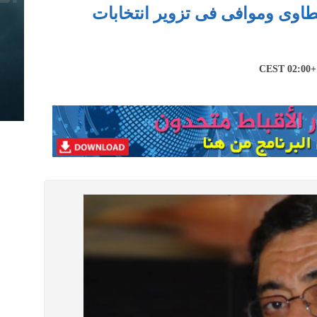
اوى وموافى فى تزوير انتخابات