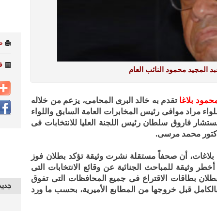
ط
ف
د المجيد محمود النائب العام
محمود بلاغا
تقدم به خالد البرى المحامى، يزعم من خلاله
ء مراد موافى رئيس المخابرات العامة السابق واللواء
مستشار فاروق سلطان رئيس اللجنة العليا للانتخابات فى
لدكتور محمد مرسى.
عم البلاغ الذى حمل 4008أ لسنة 2012، بلاغات، أن صحفاً مستقلة نشرت وثيقة تؤكد بطلان فوز
خطر وثيقة للمباحث الجنائية عن وقائع الانتخابات التى
 بطلان بطاقات الاقتراع فى جميع المحافظات التى تفوق
جديد
لكامل قبل خروجها من المطابع الأميرية، بحسب ما ورد