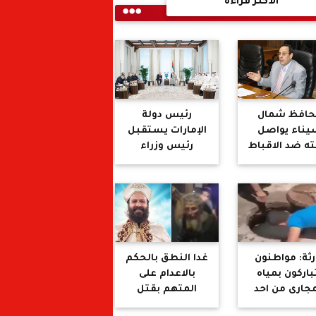
الأكثر قراءة
حافظ شمال
رئيس دولة
يناء يواصل
الإمارات يستقبل
ته ضد الاقباط
رئيس وزراء
يطالب بنقل
إسرائيل
ائفهم ..هل
يعنى تفريغ
مسيحيين من
محافظته
رثة: مواطنون
غدا النطق بالحكم
باركون بمياه
بالاعدام على
مجارى من احد
المتهم بقتل
مساجد بادكو
القمص