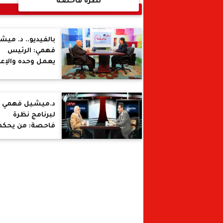
نظرة فاحصة
بالفيديو.. د. ميش
فهمي: الرئيس
يعمل وحده والإعل
والبرلمان عبء عل
الدولة
د.ميشيل فهمي
لبرنامج نظرة
فاحصة: من يحكم
غير مصري ..
والنظام يخدم
التنظيم لا الوطن