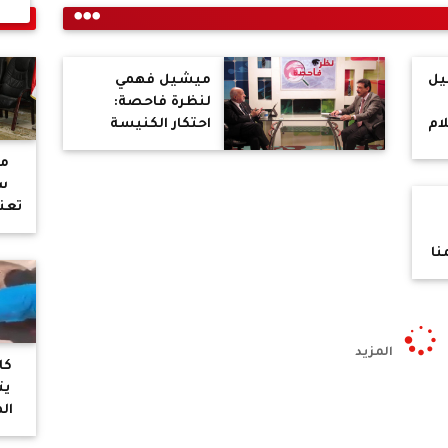
يل
ميشيل فهمي
لنظرة فاحصة:
ام
احتكار الكنيسة
ى
للمراكز الغير
م
الكهنوتية
س
تعن
و
وظ
نا
لل
المزيد
كا
يت
ال
ال