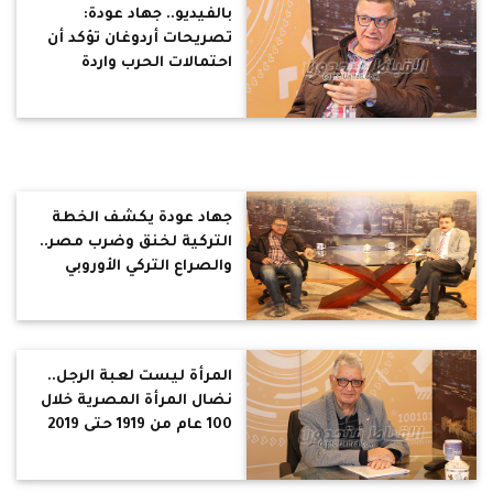
بالفيديو.. جهاد عودة:
تصريحات أردوغان تؤكد أن
احتمالات الحرب واردة
جهاد عودة يكشف الخطة
التركية لخنق وضرب مصر..
والصراع التركي الأوروبي
القادم
المرأة ليست لعبة الرجل..
نضال المرأة المصرية خلال
100 عام من 1919 حتى 2019