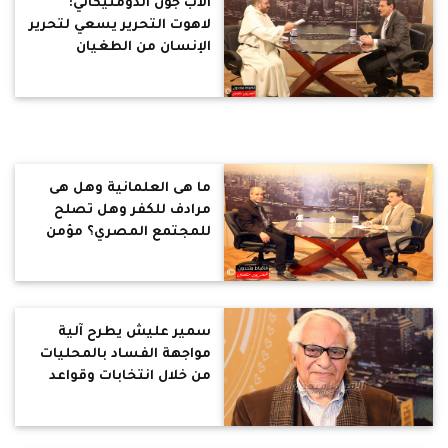
الأب جون الدومنيكاني:
لاهوت التحرير يسعي لتحرير
الإنسان من الطغيان
والظلم والفقر
ما هى العلمانية وهل هى
مرادف للكفر وهل تصلح
للمجتمع المصري؟ مؤمن
سلام يجيب
سمير عليش يطرح آلية
مواجهة الفساد بالمحليات
من خلال انتخابات وقواعد
وقوانين صارمة واللامركزية
واستخدام التكنولوجيا