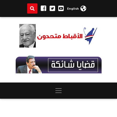
English