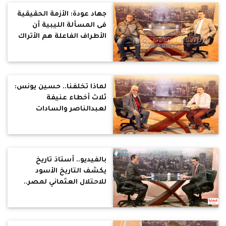
جهاد عودة: الأزمة الحقيقية
فى المسألة الليبية أن
الأطراف الفاعلة هم الأتراك
والروس (حوار)
لماذا تخلفنا.. حسين يونس:
ثلاث أخطاء عنيفة
لعبدالناصر والسادات
سلمنا لأمريكا ومبارك لم
يهتم إلا بالكرسي
بالفيديو.. أستاذ تاريخ
يكشف التاريخ الأسود
للاحتلال العثماني لمصر..
تنكيل بالمصريين وخاصة
المسيحيين.. وبالخداع
ربطوا حكمهم بالإسلام