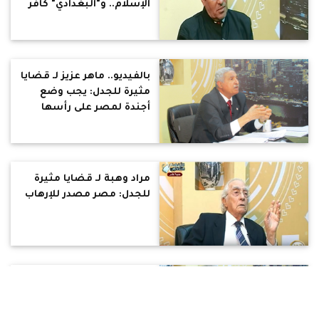
الإسلام.. و"البغدادي" كافر
بالفيديو.. ماهر عزيز لـ قضايا
مثيرة للجدل: يجب وضع
أجندة لمصر على رأسها
إسقاط قيم الدولة الدينية
مراد وهبة لـ قضايا مثيرة
للجدل: مصر مصدر للإرهاب
بالفيديو.. إسماعيل حسني:
"تيران وصنافير" مصريتان..
ونظام مبارك أفضل من