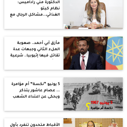
الدكتورة مني راداميس:
نظام كيتو
الغذائي...مشاكل الرجال مع
الكرش.. عمليه شفط
الدهون...عمليه التكميم
مأزق آبي أحمد.. صعوبة
الملء الثاني وجبهات عدة
تقاتل فيها إثيوبيا.. شرعية
آبي أحمد على كف الإنتخابات
5 يونيو “نكسة” أم مؤامرة
... عصام عاشور يتذكر
ويحكى عن اعتداء الشعب
على زكريا محى الدين
الأقباط متحدون تنفرد بأول