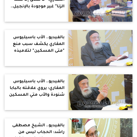
الزنا" غير موجودة بالإنجيل..
والإلحاد سببه رجال الدين
بالفيديو.. الأب باسيليوس
المقاري يكشف سبب منع
"متى المسكين" لتلاميذه
من انتقاد البابا شنودة
بالفيديو.. الأب باسيليوس
المقاري: يروي علاقته بالبابا
شنودة والأب متي المسكين
بالفيديو.. الشيخ مصطفى
راشد: الحجاب ليس من