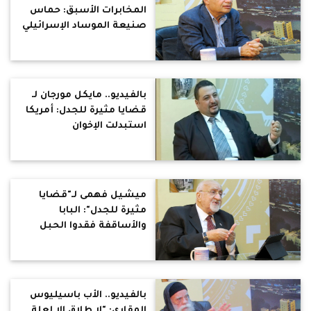
المخابرات الأسبق: حماس
صنيعة الموساد الإسرائيلي
بالفيديو.. مايكل مورجان لـ
قضايا مثيرة للجدل: أمريكا
استبدلت الإخوان
بالسلفيين
ميشيل فهمى لـ"قضايا
مثيرة للجدل": البابا
والأساقفة فقدوا الحبل
السري بينهم وبين
شعبهم.. والشعب ضعف
إيمانيا لعدم الرعاية
بالفيديو.. الأب باسيليوس
المقاري: "لا طلاق إلا لعلة