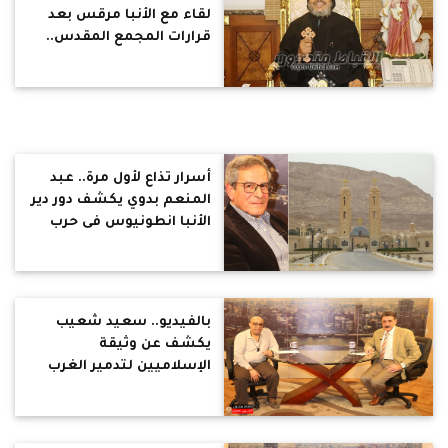
لقاء مع الأنبا مرقس بعد
قرارات المجمع المقدس..
كورونا ليست غضب من
الله.. ويوضح الفرق بين
المرض النفسى والروح
الشريرة.. ويكشف كواليس
زيارته للسعودية
أسرار تذاع لأول مرة.. عبد
المنعم بدوي يكشف دور دير
الأنبا انطونيوس فى حرب
الاستنزاف
بالفيديو.. سعيد شعيب
يكشف عن وثيقة
الإسلاميين لتدمير الغرب
من الداخل