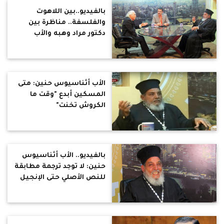
بالفيديو..بين اللاهوت
والفلسفة.. مناظرة بين
دكتور مراد وهبه والأب
أثناسيوس حنين
الأب أثناسيوس حنين: متى
المسكين أبدع "وقت ما
الكروش تخنت"
بالفيديو.. الأب أثناسيوس
حنين: لا توجد ترجمة مطابقة
للنص الأصلي حتى الإنجيل