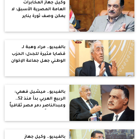
وكيل جهاز المخابرات
العامة المصرية الأسبق: لا
يمكن وصف ثورة يناير
بالمؤامرة
بالفيديو.. مراد وهبة لـ
قضايا مثيرة للجدل: الحزب
الوطني جعل جماعة الإخوان
"محظورة ومحظوظة"
بالفيديو.. ميشيل فهمي:
الربيع العربي بدأ منذ 52..
وعبدالناصر دمر مصر ثقافياً
واقتصادياً
بالفيديو.. وكيل جهاز