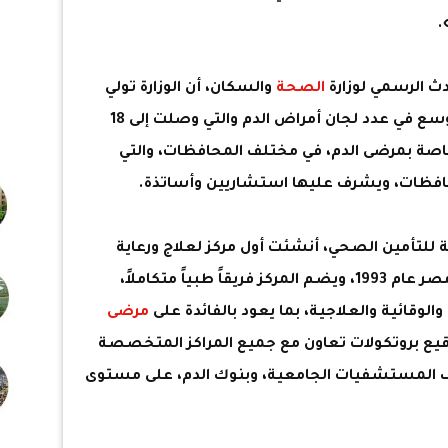
ث الرسمي لوزارة
الصحة
والسكان، أن الوزارة تولي
اهتماماً كبيرا بأمراض الدم من خلال التوسع في عدد لجان أمراض الدم والتي وصلت إلى 18
الخاصة بمرضى الدم، في مختلف المحافظات، والتي
فظات، ويشرف عليها استشاريين وأساتذة.
مة للتأمين الصحي، أنشئت أول مركز لعلاج ورعاية
بمستشفى أطفال مصر عام 1993، ويضم المركز فريقاً طبياً متكاملاً،
وقائية والعلاجية، بما يعود بالفائدة على
مرضى
توقيع بروتكولات تعاون مع جميع المراكز المتخصصة
 المستشفيات الجامعية، وبنوك الدم، على مستوى