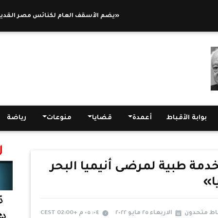
الصحة: تقديم 5 آلاف خدمة طبية لمرضى أنيميا البحر المتوسط «الثلاسيميا»
يضم الأسقف العام لكنائس مصر القديمة .. سفير
بوابة الأقباط
أعمدة
قضايا
منوعات
رياضة
قديم 5 آلاف خدمة طبية لمرضى أنيميا البحر
ا»
باط متحدون
الاربعاء ٢٥ مايو ٢٠٢٢
٠٤: ٠٥ م +02:00 CEST