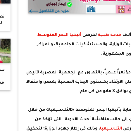
تع
ل
الا
خدمة طبية
لمرضى
أنيميا البحر المتوسط
زو
سا
ت الوزارة، والمستشفيات الجامعية، والمراكز
 الجمهورية.
ال
ع
يت
مس
مؤتمراً علمياً، بالتعاون مع الجمعية المصرية لأنيميا
ال
لى الارتقاء بمستوى الرعاية الصحية بمصر، واحتفالا
مس
فت
8 مايو من كل عام.
بة بأنيميا البحر المتوسط «الثلاسيميا» من خلال
، إلى جانب مناقشة أحدث الأدوية التي تؤخذ عن
مرض
الثلاسيميا
، وذلك في إطار جهود الوزارة؛ لتحقيق