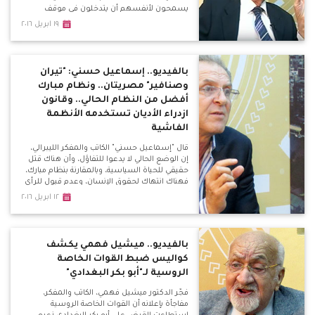
يسمحون لأنفسهم أن يتدخلون في موقف
سياسة بالوقوف ضد التطبيع مع إسرائيل، وضد
١٩ ابريل ٢٠١٦
الدولة؟
بالفيديو.. إسماعيل حسني: "تيران
وصنافير" مصريتان.. ونظام مبارك
أفضل من النظام الحالي.. وقانون
ازدراء الأديان تستخدمه الأنظمة
الفاشية
قال "إسماعيل حسني" الكاتب والمفكر الليبرالي،
إن الوضع الحالي لا يدعوا للتفاؤل، وأن هناك قتل
حقيقي للحياة السياسية، وبالمقارنة بنظام مبارك،
فهناك انتهاك لحقوق الإنسان، وعدم قبول للرأي
الأخر، وإعلاميين "قعدوا في البيت" بسبب
١٢ ابريل ٢٠١٦
معارضتهم لبعض السياسات النظام الحالي.
بالفيديو.. ميشيل فهمي يكشف
كواليس ضبط القوات الخاصة
الروسية لـ"أبو بكر البغدادي"
فجّر الدكتور ميشيل فهمي، الكاتب والمفكر،
مفاجأة بإعلانه أن القوات الخاصة الروسية