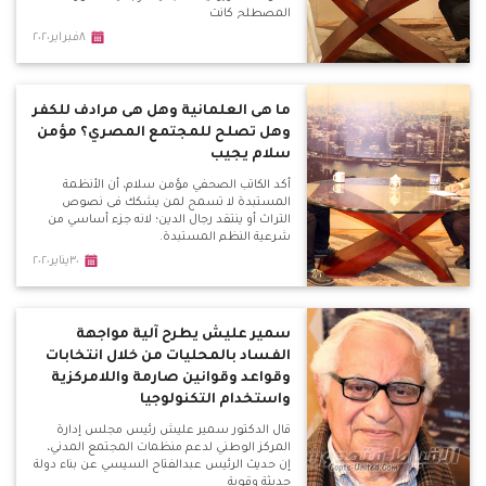
المصطلح كانت
٨فبراير٢٠٢٠
ما هى العلمانية وهل هى مرادف للكفر
وهل تصلح للمجتمع المصري؟ مؤمن
سلام يجيب
أكد الكاتب الصحفي مؤمن سلام، أن الأنظمة
المستبدة لا تسمح لمن يشكك فى نصوص
التراث أو ينتقد رجال الدين؛ لانه جزء أساسي من
شرعية النظم المستبدة.
٣٠يناير٢٠٢٠
سمير عليش يطرح آلية مواجهة
الفساد بالمحليات من خلال انتخابات
وقواعد وقوانين صارمة واللامركزية
واستخدام التكنولوجيا
قال الدكتور سمير عليش رئيس مجلس إدارة
المركز الوطني لدعم منظمات المجتمع المدني،
إن حديث الرئيس عبدالفتاح السيسي عن بناء دولة
حديثة وقوية