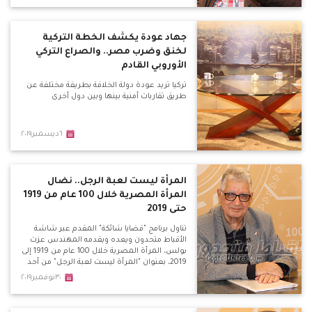
جهاد عودة يكشف الخطة التركية
لخنق وضرب مصر.. والصراع التركي
الأوروبي القادم
تركيا تريد عودة دولة الخلافة بطريقة مختلفة عن
طريق تقاربات أمنية بينها وبين دول أخرى
٦ديسمبر٢٠١٩
المرأة ليست لعبة الرجل.. نضال
المرأة المصرية خلال 100 عام من 1919
حتى 2019
تناول برنامج "قضايا شائكة" المقدم عبر شاشة
الأقباط متحدون ويعده ويقدمه المهندس عزت
بولس، المرأة المصرية خلال 100 عام من 1919 إلى
2019، بعنوان "المرأة ليست لعبة الرجل" من أحد
مؤلفات الكاتب والمفكر الراحل سلامه موسى.
٣٠نوفمبر٢٠١٩