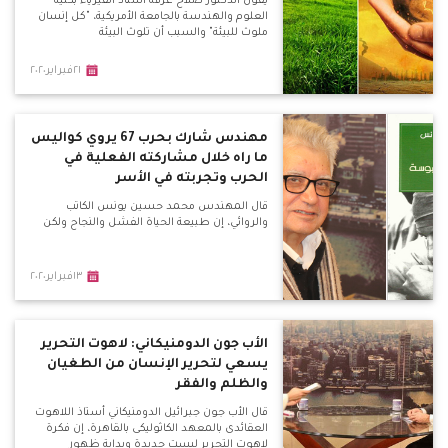
يقول الدكتور صلاح عرفه أستاذ الفيزياء بكلية
العلوم والهندسة بالجامعة الأمريكية، "كل إنسان
ملوث للبيئة" والسبب أن تلوث البيئة
٢١فبراير٢٠٢٠
مهندس شارك بحرب 67 يروي كواليس
ما راه خلال مشاركته الفعلية في
الحرب وتجربته في الأسر
قال المهندس محمد حسين يونس الكاتب
والروائي، إن طبيعة الحياة الفشل والنجاح ولكن
١٣فبراير٢٠٢٠
الأب جون الدومنيكاني: لاهوت التحرير
يسعي لتحرير الإنسان من الطغيان
والظلم والفقر
قال الأب جون جبرائيل الدومنيكاني أستاذ اللاهوت
العقائدى بالمعهد الكاثوليكى بالقاهرة، إن فكرة
لاهوت التحرير ليست جديدة وبداية ظهور