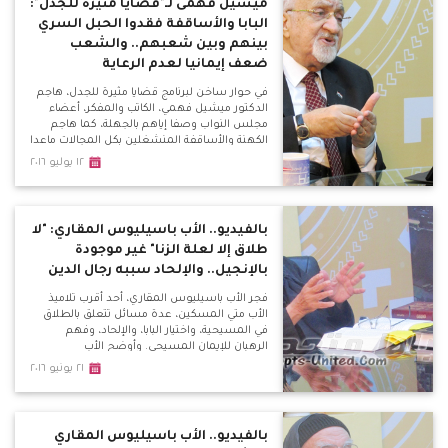
ميشيل فهمى لـ"قضايا مثيرة للجدل":
البابا والأساقفة فقدوا الحبل السري
بينهم وبين شعبهم.. والشعب
ضعف إيمانيا لعدم الرعاية
في حوار ساخن لبرنامج قضايا مثيرة للجدل، هاجم
الدكتور ميشيل فهمي، الكاتب والمفكر، أعضاء
مجلس النواب وصفا إياهم بالجهلة، كما هاجم
الكهنة والأساقفة المنشغلين بكل المجالات ماعدا
رعاية الشعب، وحذر من مؤامرة الفتنة بين
١٢ يوليو ٢٠١٦
المسلمين والمسيحيين.
بالفيديو.. الأب باسيليوس المقاري: "لا
طلاق إلا لعلة الزنا" غير موجودة
بالإنجيل.. والإلحاد سببه رجال الدين
فجر الأب باسيليوس المقاري، أحد أقرب تلاميذ
الأب متي المسكين، عدة مسائل تتعلق بالطلاق
في المسيحية، واختيار البابا، والإلحاد، وفهم
الرهبان للإيمان المسيحي. وأوضح الأب
باسيليوس، خلال لقائه ببرنامج قضايا مثيرة للجدل
٢١ يونيو ٢٠١٦
المذاع كل ثلاثاء علي موقع الأقباط متحدون، أن
عبارة "لا طلاق إلا لعله الزنا" غير موجودة بالكتاب
المقدس، وتحدي من يأتي بها بأن يعطيه مليون
جنيه.
بالفيديو.. الأب باسيليوس المقاري