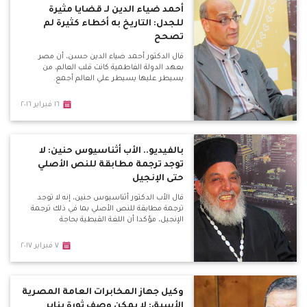
أحمد ضياء الدين لـ قضايا مثيرة
للجدل: التاريخ به أخطاء كثيرة لم
تصحح
قال الدكتور أحمد ضياء الدين حسن، أن مصر
بعهد الدولة الفاطمية كانت قلب العالم، من
يسيطر عليها يسيطر علي العالم أجمع.
١٦ فبراير ٢٠١٦
بالفيديو.. الأب أثناسيوس حنين: لا
توجد ترجمة مطابقة للنص الأصلي
حتى الإنجيل
قال الأب الدكتور أثناسيوس حنين، إنه لا توجد
ترجمة مطابقة للنص الأصلي بما في ذلك ترجمة
الإنجيل، مؤكدا أن اللغة القبطية بحاجة
٧ فبراير ٢٠١٧
وكيل جهاز المخابرات العامة المصرية
الأسبق: لا يمكن وصف ثورة يناير