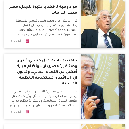
مراد وهبة لـ قضايا مثيرة للجدل: مصر
مصدر للإرهاب
قال الدكتور مراد وهبه رئيس قسم الفلسفة
بجامعة عين شمس، إنه يجب على النقابات
المهنية خدمة أعضاء النقابة، متسائلا: كيف
يسمحون لأنفسهم أن يتدخلون في موقف
سياسة بالوقوف ضد التطبيع مع إسرائيل، وضد
١٩ ابريل ٢٠١٦
الدولة؟
بالفيديو.. إسماعيل حسني: "تيران
وصنافير" مصريتان.. ونظام مبارك
أفضل من النظام الحالي.. وقانون
ازدراء الأديان تستخدمه الأنظمة
الفاشية
قال "إسماعيل حسني" الكاتب والمفكر الليبرالي،
إن الوضع الحالي لا يدعوا للتفاؤل، وأن هناك قتل
حقيقي للحياة السياسية، وبالمقارنة بنظام مبارك،
فهناك انتهاك لحقوق الإنسان، وعدم قبول للرأي
الأخر، وإعلاميين "قعدوا في البيت" بسبب
١٢ ابريل ٢٠١٦
معارضتهم لبعض السياسات النظام الحالي.