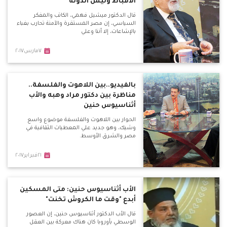
الأقباط وليس الدولة
قال الدكتور ميشيل فهمي، الكاتب والمفكر
السياسي، إن مصر المستقرة والآمنة تحارب بغباء
بالإشاعات، إلا أننا وعلي
٧مارس٢٠١٧
بالفيديو..بين اللاهوت والفلسفة..
مناظرة بين دكتور مراد وهبه والأب
أثناسيوس حنين
الحوار بين اللاهوت والفلسفة موضوع واسع
وشيك، وهو جديد علي المعطيات الثقافية في
مصر والشرق الأوسط.
٢١فبراير٢٠١٧
الأب أثناسيوس حنين: متى المسكين
أبدع "وقت ما الكروش تخنت"
قال الأب الدكتور أثناسيوس حنين، إن العصور
الوسطي بأوروبا كان هناك معركة بين العقل