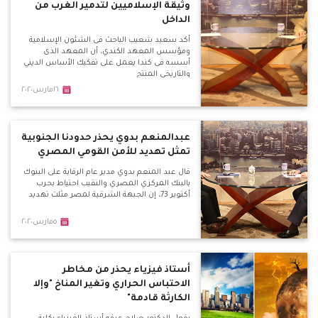
وثيقة الإسلاميين لتدمير الغرب من
الداخل
أكد سعيد شعيب الباحث فى الشئون الإسلامية
ومؤسس المعهد الكندي، أن المعهد الذى
أسسه فى كندا يعمل على تفكيك الأساس الديني
والتاريخي المنتج
١٦مارس٢٠٢٠
عبدالمنعم بدوي يحذر حدودنا الجنوبية
تمثل تهديد للأمن القومي المصري
قال عبد المنعم بدوي مدير عام الرقابة على البنوك
بالبنك المركزي المصري والنقيب احتياط بحرب
أكتوبر 73، إن الجبهة الشرقية لمصر مثلت تهديد
٥مارس٢٠٢٠
أستاذ فيزياء يحذر من مخاطر
الاحتباس الحراري وتغير المناخ "وإلا
الكارثة قادمة"