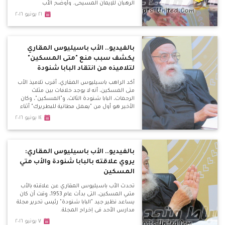
الرهبان للإيمان المسيحي. وأوضح الأب
باسيليوس، خلال لقائه ببرنامج قضايا مثيرة للجدل
٢١ يونيو ٢٠١٦
المذاع كل ثلاثاء علي موقع الأقباط متحدون، أن
عبارة "لا طلاق إلا لعله الزنا" غير موجودة بالكتاب
المقدس، وتحدي من يأتي بها بأن يعطيه مليون
جنيه.
بالفيديو.. الأب باسيليوس المقاري
يكشف سبب منع "متى المسكين"
لتلاميذه من انتقاد البابا شنودة
أكد الراهب باسيليوس المقاري، أقرب تلاميذ الأب
متى المسكين، أنه لا يوجد خلافات بين مثلث
الرحمات، البابا شنودة الثالث، و"المسكين"، وكان
الأخير هو أول من "يعمل مطانية للبطريرك" أثناء
زيارته للدير، لافتًا في نفس الوقت إلى أن أتباع البابا
١٤ يونيو ٢٠١٦
شنودة يصفون الأب متى بـ"المهرطق" وهذا لا
يجوز أبدًا حتى من بطريرك، ولكن يتم بـ"مجمع
كنسي".
بالفيديو.. الأب باسيليوس المقاري:
يروي علاقته بالبابا شنودة والأب متي
المسكين
تحدث الأب باسيليوس المقاري عن علاقته بالأب
متىي المسكين، التى بدأت عام 1953، وقت أن كان
يساعد نظير جيد "البابا شنودة" رئيس تحرير مجلة
مدارس الأحد في إخراج المجلة.
٧ يونيو ٢٠١٦