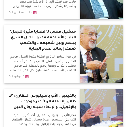
جاءت بعد تعنت الإدارة الأمريكية ضد مصر
وشعبها بشكل غريب خاصة بعد ثورة 30 يونيو.
٣٠ اغسطس ٢٠١٦
ميشيل فهمى لـ"قضايا مثيرة للجدل":
البابا والأساقفة فقدوا الحبل السري
بينهم وبين شعبهم.. والشعب
ضعف إيمانيا لعدم الرعاية
في حوار ساخن لبرنامج قضايا مثيرة للجدل، هاجم
الدكتور ميشيل فهمي، الكاتب والمفكر، أعضاء
مجلس النواب وصفا إياهم بالجهلة، كما هاجم
الكهنة والأساقفة المنشغلين بكل المجالات ماعدا
رعاية الشعب، وحذر من مؤامرة الفتنة بين
١٢ يوليو ٢٠١٦
المسلمين والمسيحيين.
بالفيديو.. الأب باسيليوس المقاري: "لا
طلاق إلا لعلة الزنا" غير موجودة
بالإنجيل.. والإلحاد سببه رجال الدين
فجر الأب باسيليوس المقاري، أحد أقرب تلاميذ
الأب متي المسكين، عدة مسائل تتعلق بالطلاق
في المسيحية، واختيار البابا، والإلحاد، وفهم