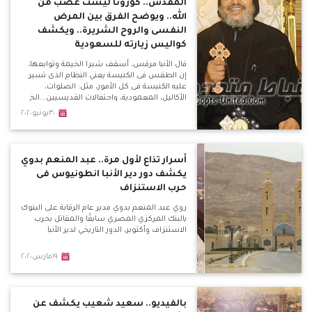
المقدس.. كورونا ليست غضب من
الله.. ويوضح الفرق بين المرض
النفسى والروح الشريرة.. ويكشف
كواليس زيارته للسعودية
قال الأنبا مرقس، أسقف شبرا الخيمة وتوابعها،
إن الطقس فى الكنيسة يعني النظام الذى تسير
عليه الكنيسة فى كل الأمور، مثل: الصلوات،
الأكاليل، المعمودية، واحتفالات القديسيين...الخ
٣٠يونيو٢٠٢٠
أسرار تذاع لأول مرة.. عبد المنعم بدوي
يكشف دور دير الأنبا انطونيوس فى
حرب الاستنزاف
روي عبد المنعم بدوي مدير عام الرقابة على البنوك
بالبنك المركزي المصري سابقًا والمقاتل بحرب
الاستنزاف وأكتوبر، الدور التاريخي لدير الأنبا
١٩مارس٢٠٢٠
بالفيديو.. سعيد شعيب يكشف عن