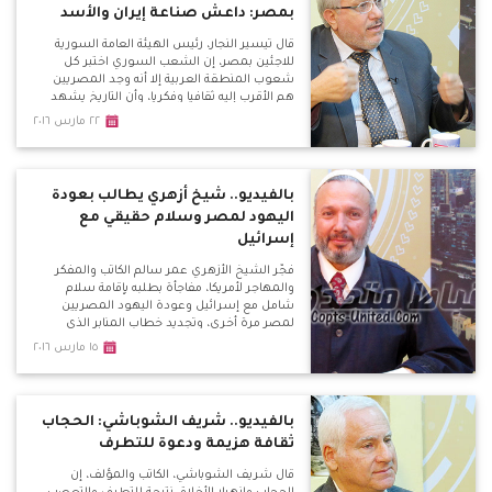
بمصر: داعش صناعة إيران والأسد
قال تيسير النجار، رئيس الهيئة العامة السورية
للاجئين بمصر، إن الشعب السوري اختبر كل
شعوب المنطقة العربية إلا أنه وجد المصريين
هم الأقرب إليه ثقافيا وفكريا، وأن التاريخ يشهد
علي ذلك بأن الوحدة بين المصريين والشام دائما
٢٢ مارس ٢٠١٦
كانت منتصرة، ورؤيتهم وهدفهم وغناءهم
الثقافي وحتى الطائفي واحد.
بالفيديو.. شيخ أزهري يطالب بعودة
اليهود لمصر وسلام حقيقي مع
إسرائيل
فجّر الشيخ الأزهري عمر سالم الكاتب والمفكر
والمهاجر لأمريكا، مفاجأة بطلبه بإقامة سلام
شامل مع إسرائيل وعودة اليهود المصريين
لمصر مرة أخري، وتجديد خطاب المنابر الذي
يتحدث عن اليهود، وعودتهم للعيش بالدول
١٥ مارس ٢٠١٦
العربية بكل أمان كما كان بالسابق بعد قتلهم
بأوروبا.
بالفيديو.. شريف الشوباشي: الحجاب
ثقافة هزيمة ودعوة للتطرف
قال شريف الشوباشي، الكاتب والمؤلف، إن