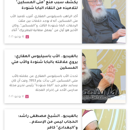
يكشف سبب منع "متى المسكين"
لتلاميذه من انتقاد البابا شنودة
أكد الراهب باسيليوس المقاري، أقرب تلاميذ الأب
متى المسكين، أنه لا يوجد خلافات بين مثلث
الرحمات، البابا شنودة الثالث، و"المسكين"، وكان
الأخير هو أول من "يعمل مطانية للبطريرك" أثناء
زيارته للدير، لافتًا في نفس الوقت إلى أن أتباع البابا
١٤ يونيو ٢٠١٦
شنودة يصفون الأب متى بـ"المهرطق" وهذا لا
يجوز أبدًا حتى من بطريرك، ولكن يتم بـ"مجمع
كنسي".
بالفيديو.. الأب باسيليوس المقاري:
يروي علاقته بالبابا شنودة والأب متي
المسكين
تحدث الأب باسيليوس المقاري عن علاقته بالأب
متىي المسكين، التى بدأت عام 1953، وقت أن كان
يساعد نظير جيد "البابا شنودة" رئيس تحرير مجلة
مدارس الأحد في إخراج المجلة.
٧ يونيو ٢٠١٦
بالفيديو.. الشيخ مصطفى راشد:
الحجاب ليس من الإسلام..
و"البغدادي" كافر