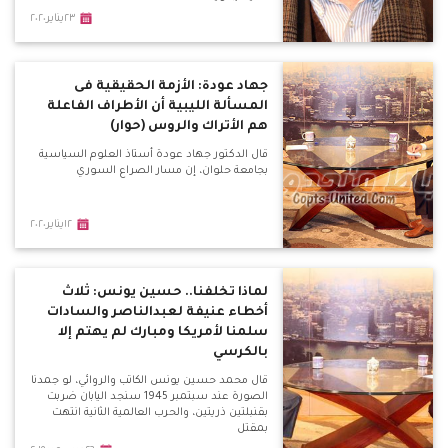
٢٣يناير٢٠٢٠
جهاد عودة: الأزمة الحقيقية فى
المسألة الليبية أن الأطراف الفاعلة
هم الأتراك والروس (حوار)
قال الدكتور جهاد عودة أستاذ العلوم السياسية
بجامعة حلوان، إن مسار الصراع السوري
١٢يناير٢٠٢٠
لماذا تخلفنا.. حسين يونس: ثلاث
أخطاء عنيفة لعبدالناصر والسادات
سلمنا لأمريكا ومبارك لم يهتم إلا
بالكرسي
قال محمد حسين يونس الكاتب والروائي، لو جمدنا
الصورة عند سبتمبر 1945 سنجد اليابان ضربت
بقنبلتين ذريتين، والحرب العالمية الثانية انتهت
بمقتل