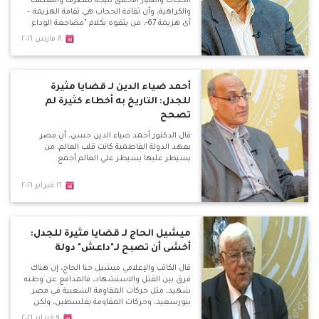
الحجاب وانهيار الأخلاق نتيجة للتطرف والتعصب
والكراهية، وأن ثقافة الحجاب هي ثقافة الهزيمة –
أي هزيمة 67-، من يتفوه بكلام "مضاجعة الوداع
للزوجة" هو مريض نفسياً.
٨ مارس ٢٠١٦
أحمد ضياء الدين لـ قضايا مثيرة
للجدل: التاريخ به أخطاء كثيرة لم
تصحح
قال الدكتور أحمد ضياء الدين حسن، أن مصر
بعهد الدولة الفاطمية كانت قلب العالم، من
يسيطر عليها يسيطر علي العالم أجمع.
١٦ فبراير ٢٠١٦
ميشيل الحاج لـ قضايا مثيرة للجدل:
أخشى أن تصبح لـ"داعش" دولة
قال الكاتب والإعلامي ميشيل حنا الحاج، إن هناك
فرق بين القتل والاستشهاد، فالمدافع عن وطنه
شهيد، مثل حركات المقاومة الشعبية في مصر
ببورسعيد، وحركات المقاومة بفلسطين، ولكن
الدواعش الذين يفجرون أنفسهم وسط الأبرياء
٩ فبراير ٢٠١٦