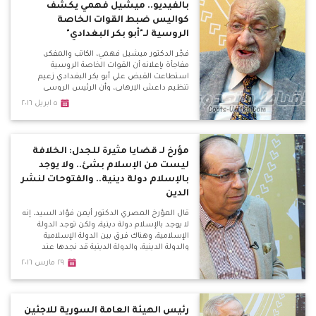
بالفيديو.. ميشيل فهمي يكشف
كواليس ضبط القوات الخاصة
الروسية لـ"أبو بكر البغدادي"
فجّر الدكتور ميشيل فهمي، الكاتب والمفكر،
مفاجأة بإعلانه أن القوات الخاصة الروسية
استطاعت القبض علي أبو بكر البغدادي زعيم
تنظيم داعش الإرهابي، وأن الرئيس الروسي
فلاديمير بوتين هدد الأمريكان بفضح علاقتهم
٥ ابريل ٢٠١٦
بالتنظيم الإرهابي، مما أدي إلي تغير كبير
بالسياسات الأمريكية في عدة ملفات.
مؤرخ لـ قضايا مثيرة للجدل: الخلافة
ليست من الإسلام بشئ.. ولا يوجد
بالإسلام دولة دينية.. والفتوحات لنشر
الدين
قال المؤرخ المصري الدكتور أيمن فؤاد السيد، إنه
لا يوجد بالإسلام دولة دينية، ولكن توجد الدولة
الإسلامية، وهناك فرق بين الدولة الإسلامية
والدولة الدينية، والدولة الدينية قد نجدها عند
الشيعة.
٢٩ مارس ٢٠١٦
رئيس الهيئة العامة السورية للاجئين