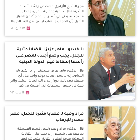
فجر الشيخ الأزهري مصطفي راشد، أستاذ
الشريعة الإسلامية ومقارنة الأديان، وخطيب
مسجد سيدنى في أستراليا، مفاجأة من العيار
الثقيل بأن الحجاب والنقاب ليسوا من الإسلام، ولا
يوجد دليل بالقرآن عليهم، وطلبه بخضوع رجال
١٧ مايو ٢٠١٦
الدين لكشف نفسي، وإلغاء قانون ازدراء الأديان.
بالفيديو.. ماهر عزيز لـ قضايا مثيرة
للجدل: يجب وضع أجندة لمصر على
رأسها إسقاط قيم الدولة الدينية
قال الدكتور ماهر عزيز، مستشار وزير الكهرباء
السابق، إنه لا يمكن صرف دولار واحد على أي
محطة كهربائية، دون إجراء الدراسات البيئية، والتي
تمت في جميع المحطات التي أقيمت في كفر
الشيخ أو بني سويف، أو القاهرة الجديدة التي
١١ مايو ٢٠١٦
ساهمت في حل مشكلة الكهرباء في مصر،
بالإضافة إلى محطات أخرى من أحدث محطات
الكهرباء في العالم.
مراد وهبة لـ قضايا مثيرة للجدل: مصر
مصدر للإرهاب
قال الدكتور مراد وهبه رئيس قسم الفلسفة
بجامعة عين شمس، إنه يجب على النقابات
المهنية خدمة أعضاء النقابة، متسائلا: كيف