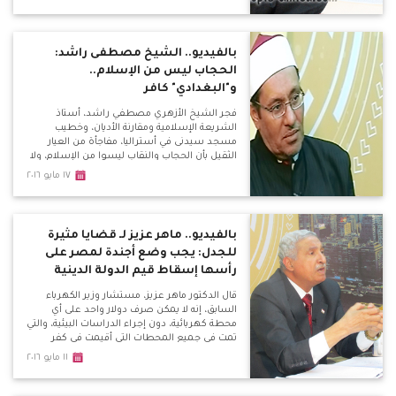
بالفيديو.. الشيخ مصطفى راشد:
الحجاب ليس من الإسلام..
و"البغدادي" كافر
فجر الشيخ الأزهري مصطفي راشد، أستاذ
الشريعة الإسلامية ومقارنة الأديان، وخطيب
مسجد سيدنى في أستراليا، مفاجأة من العيار
الثقيل بأن الحجاب والنقاب ليسوا من الإسلام، ولا
يوجد دليل بالقرآن عليهم، وطلبه بخضوع رجال
١٧ مايو ٢٠١٦
الدين لكشف نفسي، وإلغاء قانون ازدراء الأديان.
بالفيديو.. ماهر عزيز لـ قضايا مثيرة
للجدل: يجب وضع أجندة لمصر على
رأسها إسقاط قيم الدولة الدينية
قال الدكتور ماهر عزيز، مستشار وزير الكهرباء
السابق، إنه لا يمكن صرف دولار واحد على أي
محطة كهربائية، دون إجراء الدراسات البيئية، والتي
تمت في جميع المحطات التي أقيمت في كفر
الشيخ أو بني سويف، أو القاهرة الجديدة التي
١١ مايو ٢٠١٦
ساهمت في حل مشكلة الكهرباء في مصر،
بالإضافة إلى محطات أخرى من أحدث محطات
الكهرباء في العالم.