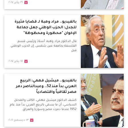
٣١ يناير ٢٠١٧
بالفيديو.. مراد وهبة لـ قضايا مثيرة
للجدل: الحزب الوطني جعل جماعة
الإخوان "محظورة ومحظوظة"
قال الدكتور مراد وهبه، أستاذ ورئيس قسم
الفلسفة بجامعة عين شمس، إن الحزب الوطني
قبل
١٧ يناير ٢٠١٧
بالفيديو.. ميشيل فهمي: الربيع
العربي بدأ منذ 52.. وعبدالناصر دمر
مصر ثقافياً واقتصادياً
كشف الدكتور ميشيل فهمي، الكاتب والمحلل
السياسي، أن ما يسمي بالربيع العربي بدأ منذ عام
1952 عندما دمرت مصر وسوريا والعراق.
١٣ ديسمبر ٢٠١٦