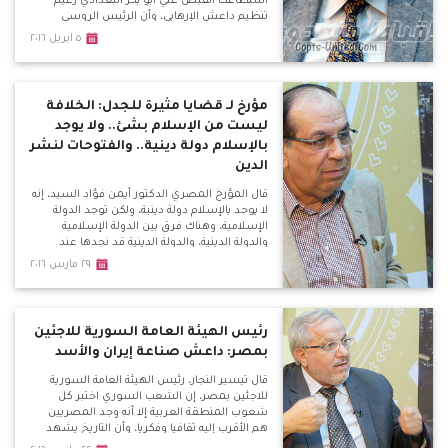
استطاعت القبض علي أبو بكر البغدادي زعيم
تنظيم داعش الإرهابي، وأن الرئيس الروسي
فلاديمير بوتين هدد الأمريكان بفضح علاقتهم
٥ ابريل ٢٠١٦
بالتنظيم الإرهابي، مما أدي إلي تغير كبير
بالسياسات الأمريكية في عدة ملفات.
مؤرخ لـ قضايا مثيرة للجدل: الخلافة
ليست من الإسلام بشئ.. ولا يوجد
بالإسلام دولة دينية.. والفتوحات لنشر
الدين
قال المؤرخ المصري الدكتور أيمن فؤاد السيد، إنه
لا يوجد بالإسلام دولة دينية، ولكن توجد الدولة
الإسلامية، وهناك فرق بين الدولة الإسلامية
والدولة الدينية، والدولة الدينية قد نجدها عند
الشيعة.
٢٩ مارس ٢٠١٦
رئيس الهيئة العامة السورية للاجئين
بمصر: داعش صناعة إيران والأسد
قال تيسير النجار، رئيس الهيئة العامة السورية
للاجئين بمصر، إن الشعب السوري اختبر كل
شعوب المنطقة العربية إلا أنه وجد المصريين
هم الأقرب إليه ثقافيا وفكريا، وأن التاريخ يشهد
علي ذلك بأن الوحدة بين المصريين والشام دائما