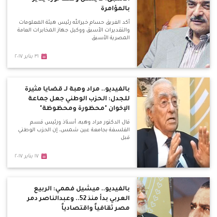
بالمؤامرة
أكد الفريق حسام خيرالله رئيس هيئة المعلومات
والتقديرات الأسبق ووكيل جهاز المخابرات العامة
المصرية الأسبق
٣١ يناير ٢٠١٧
بالفيديو.. مراد وهبة لـ قضايا مثيرة
للجدل: الحزب الوطني جعل جماعة
الإخوان "محظورة ومحظوظة"
قال الدكتور مراد وهبه، أستاذ ورئيس قسم
الفلسفة بجامعة عين شمس، إن الحزب الوطني
قبل
١٧ يناير ٢٠١٧
بالفيديو.. ميشيل فهمي: الربيع
العربي بدأ منذ 52.. وعبدالناصر دمر
مصر ثقافياً واقتصادياً