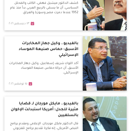
كشف الدكتور ميشيل فهمي، الكاتب والمحلل
السياسي، أن ما يسمي بالربيع العربي بدأ منذ عام
1952 عندما دمرت مصر وسوريا والعراق.
١٣ ديسمبر ٢٠١٦
بالفيديو.. وكيل جهاز المخابرات
الأسبق: حماس صنيعة الموساد
الإسرائيلي
أكد اللواء شريف إسماعيل، وكيل جهاز المخابرات
الأسبق، أن حركة حماس صنيعة الموساد
الإسرائيلي،
١٥ نوفمبر ٢٠١٦
بالفيديو.. مايكل مورجان لـ قضايا
مثيرة للجدل: أمريكا استبدلت الإخوان
بالسلفيين
قال الدكتور مايكل مورجان، الإعلامي ومقدم برنامج
النبض الأمريكي، إنه فكرة تقديم برنامج تلفزيوني