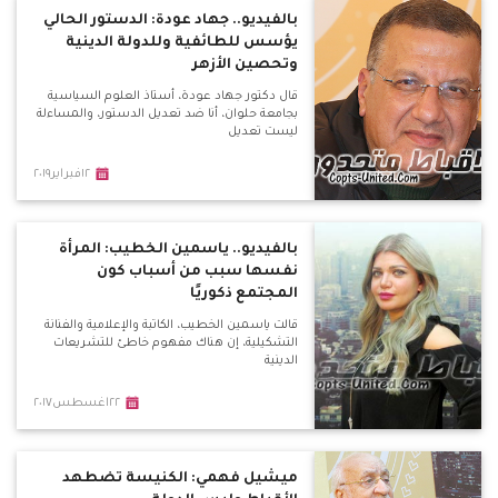
بالفيديو.. جهاد عودة: الدستور الحالي
يؤسس للطائفية وللدولة الدينية
وتحصين الأزهر
قال دكتور جهاد عودة، أستاذ العلوم السياسية
بجامعة حلوان، أنا ضد تعديل الدستور، والمساءلة
ليست تعديل
١٢فبراير٢٠١٩
بالفيديو.. ياسمين الخطيب: المرأة
نفسها سبب من أسباب كون
المجتمع ذكوريًا
قالت ياسمين الخطيب، الكاتبة والإعلامية والفنانة
التشكيلية، إن هناك مفهوم خاطئ للتشريعات
الدينية
٢٢اغسطس٢٠١٧
ميشيل فهمي: الكنيسة تضطهد