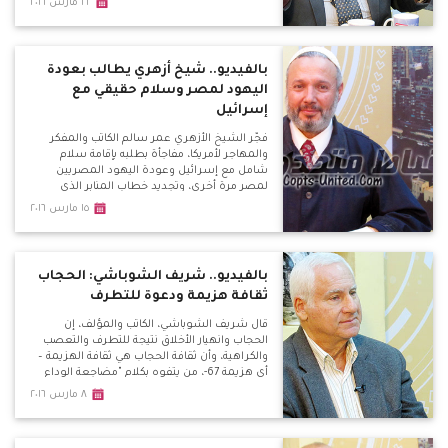
٢٢ مارس ٢٠١٦
كانت منتصرة، ورؤيتهم وهدفهم وغناءهم
الثقافي وحتى الطائفي واحد.
بالفيديو.. شيخ أزهري يطالب بعودة
اليهود لمصر وسلام حقيقي مع
إسرائيل
فجّر الشيخ الأزهري عمر سالم الكاتب والمفكر
والمهاجر لأمريكا، مفاجأة بطلبه بإقامة سلام
شامل مع إسرائيل وعودة اليهود المصريين
لمصر مرة أخري، وتجديد خطاب المنابر الذي
يتحدث عن اليهود، وعودتهم للعيش بالدول
١٥ مارس ٢٠١٦
العربية بكل أمان كما كان بالسابق بعد قتلهم
بأوروبا.
بالفيديو.. شريف الشوباشي: الحجاب
ثقافة هزيمة ودعوة للتطرف
قال شريف الشوباشي، الكاتب والمؤلف، إن
الحجاب وانهيار الأخلاق نتيجة للتطرف والتعصب
والكراهية، وأن ثقافة الحجاب هي ثقافة الهزيمة –
أي هزيمة 67-، من يتفوه بكلام "مضاجعة الوداع
للزوجة" هو مريض نفسياً.
٨ مارس ٢٠١٦