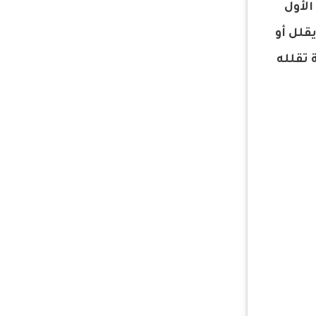
الأول
قلل أو
ة تقلله