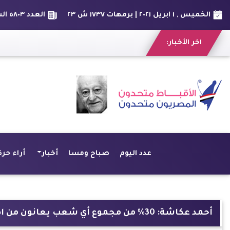
الخميس , ١ ابريل ٢٠٢١ | برمهات ١٧٣٧ ش ٢٣
العدد ٥٨٠٣ السنة السادس عشر
اخر الأخبار:
عدد اليوم
صباح ومسا
أخبار
أراء حرة
أحمد عكاشة: 30% من مجموع أي شعب يعانون من اضطرابات في النوم