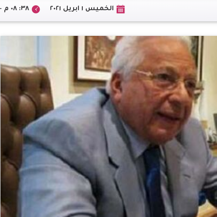
الخميس ١ ابريل ٢٠٢١
٣٨: ٠٨ م +02:00 CEST