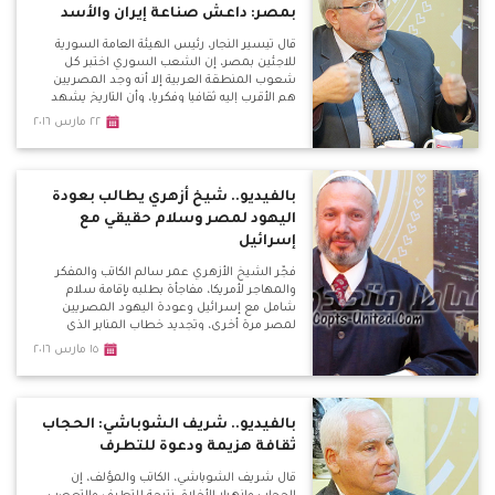
بمصر: داعش صناعة إيران والأسد
قال تيسير النجار، رئيس الهيئة العامة السورية
للاجئين بمصر، إن الشعب السوري اختبر كل
شعوب المنطقة العربية إلا أنه وجد المصريين
هم الأقرب إليه ثقافيا وفكريا، وأن التاريخ يشهد
علي ذلك بأن الوحدة بين المصريين والشام دائما
٢٢ مارس ٢٠١٦
كانت منتصرة، ورؤيتهم وهدفهم وغناءهم
الثقافي وحتى الطائفي واحد.
بالفيديو.. شيخ أزهري يطالب بعودة
اليهود لمصر وسلام حقيقي مع
إسرائيل
فجّر الشيخ الأزهري عمر سالم الكاتب والمفكر
والمهاجر لأمريكا، مفاجأة بطلبه بإقامة سلام
شامل مع إسرائيل وعودة اليهود المصريين
لمصر مرة أخري، وتجديد خطاب المنابر الذي
يتحدث عن اليهود، وعودتهم للعيش بالدول
١٥ مارس ٢٠١٦
العربية بكل أمان كما كان بالسابق بعد قتلهم
بأوروبا.
بالفيديو.. شريف الشوباشي: الحجاب
ثقافة هزيمة ودعوة للتطرف
قال شريف الشوباشي، الكاتب والمؤلف، إن