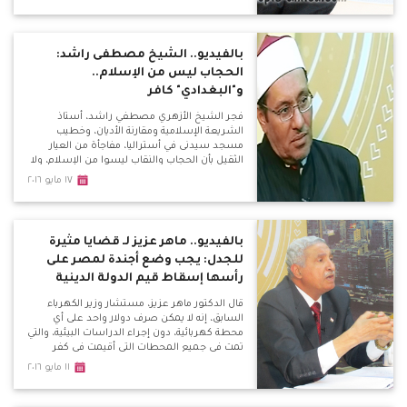
بالفيديو.. الشيخ مصطفى راشد:
الحجاب ليس من الإسلام..
و"البغدادي" كافر
فجر الشيخ الأزهري مصطفي راشد، أستاذ
الشريعة الإسلامية ومقارنة الأديان، وخطيب
مسجد سيدنى في أستراليا، مفاجأة من العيار
الثقيل بأن الحجاب والنقاب ليسوا من الإسلام، ولا
يوجد دليل بالقرآن عليهم، وطلبه بخضوع رجال
١٧ مايو ٢٠١٦
الدين لكشف نفسي، وإلغاء قانون ازدراء الأديان.
بالفيديو.. ماهر عزيز لـ قضايا مثيرة
للجدل: يجب وضع أجندة لمصر على
رأسها إسقاط قيم الدولة الدينية
قال الدكتور ماهر عزيز، مستشار وزير الكهرباء
السابق، إنه لا يمكن صرف دولار واحد على أي
محطة كهربائية، دون إجراء الدراسات البيئية، والتي
تمت في جميع المحطات التي أقيمت في كفر
الشيخ أو بني سويف، أو القاهرة الجديدة التي
١١ مايو ٢٠١٦
ساهمت في حل مشكلة الكهرباء في مصر،
بالإضافة إلى محطات أخرى من أحدث محطات
الكهرباء في العالم.