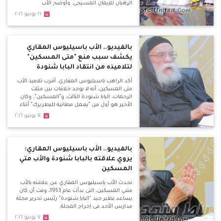
الرهبان للإيمان المسيحي. وأوضح الأب
باسيليوس، خلال لقائه ببرنامج قضايا مثيرة للجدل
٢١ يونيو ٢٠١٦
المذاع كل ثلاثاء علي موقع الأقباط متحدون، أن
عبارة "لا طلاق إلا لعله الزنا" غير موجودة بالكتاب
المقدس، وتحدي من يأتي بها بأن يعطيه مليون
جنيه.
بالفيديو.. الأب باسيليوس المقاري
يكشف سبب منع "متى المسكين"
لتلاميذه من انتقاد البابا شنودة
أكد الراهب باسيليوس المقاري، أقرب تلاميذ الأب
متى المسكين، أنه لا يوجد خلافات بين مثلث
الرحمات، البابا شنودة الثالث، و"المسكين"، وكان
الأخير هو أول من "يعمل مطانية للبطريرك" أثناء
زيارته للدير، لافتًا في نفس الوقت إلى أن أتباع البابا
١٤ يونيو ٢٠١٦
شنودة يصفون الأب متى بـ"المهرطق" وهذا لا
يجوز أبدًا حتى من بطريرك، ولكن يتم بـ"مجمع
كنسي".
بالفيديو.. الأب باسيليوس المقاري:
يروي علاقته بالبابا شنودة والأب متي
المسكين
تحدث الأب باسيليوس المقاري عن علاقته بالأب
متىي المسكين، التى بدأت عام 1953، وقت أن كان
يساعد نظير جيد "البابا شنودة" رئيس تحرير مجلة
مدارس الأحد في إخراج المجلة.
٧ يونيو ٢٠١٦