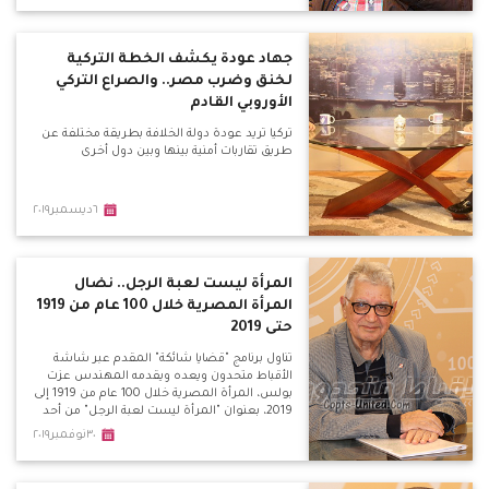
جهاد عودة يكشف الخطة التركية
لخنق وضرب مصر.. والصراع التركي
الأوروبي القادم
تركيا تريد عودة دولة الخلافة بطريقة مختلفة عن
طريق تقاربات أمنية بينها وبين دول أخرى
٦ديسمبر٢٠١٩
المرأة ليست لعبة الرجل.. نضال
المرأة المصرية خلال 100 عام من 1919
حتى 2019
تناول برنامج "قضايا شائكة" المقدم عبر شاشة
الأقباط متحدون ويعده ويقدمه المهندس عزت
بولس، المرأة المصرية خلال 100 عام من 1919 إلى
2019، بعنوان "المرأة ليست لعبة الرجل" من أحد
مؤلفات الكاتب والمفكر الراحل سلامه موسى.
٣٠نوفمبر٢٠١٩