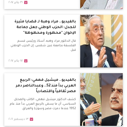
٣١ يناير ٢٠١٧
بالفيديو.. مراد وهبة لـ قضايا مثيرة
للجدل: الحزب الوطني جعل جماعة
الإخوان "محظورة ومحظوظة"
قال الدكتور مراد وهبه، أستاذ ورئيس قسم
الفلسفة بجامعة عين شمس، إن الحزب الوطني
قبل
١٧ يناير ٢٠١٧
بالفيديو.. ميشيل فهمي: الربيع
العربي بدأ منذ 52.. وعبدالناصر دمر
مصر ثقافياً واقتصادياً
كشف الدكتور ميشيل فهمي، الكاتب والمحلل
السياسي، أن ما يسمي بالربيع العربي بدأ منذ عام
1952 عندما دمرت مصر وسوريا والعراق.
١٣ ديسمبر ٢٠١٦