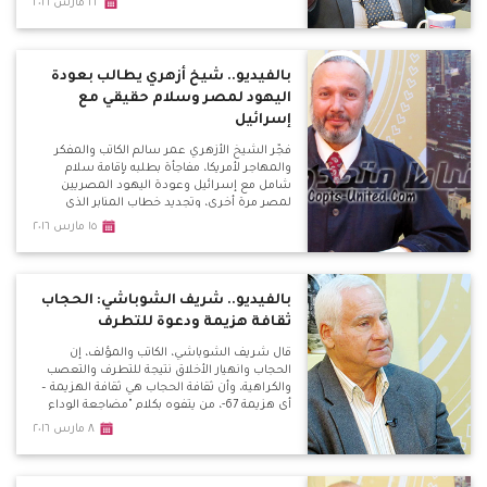
٢٢ مارس ٢٠١٦
كانت منتصرة، ورؤيتهم وهدفهم وغناءهم
الثقافي وحتى الطائفي واحد.
بالفيديو.. شيخ أزهري يطالب بعودة
اليهود لمصر وسلام حقيقي مع
إسرائيل
فجّر الشيخ الأزهري عمر سالم الكاتب والمفكر
والمهاجر لأمريكا، مفاجأة بطلبه بإقامة سلام
شامل مع إسرائيل وعودة اليهود المصريين
لمصر مرة أخري، وتجديد خطاب المنابر الذي
يتحدث عن اليهود، وعودتهم للعيش بالدول
١٥ مارس ٢٠١٦
العربية بكل أمان كما كان بالسابق بعد قتلهم
بأوروبا.
بالفيديو.. شريف الشوباشي: الحجاب
ثقافة هزيمة ودعوة للتطرف
قال شريف الشوباشي، الكاتب والمؤلف، إن
الحجاب وانهيار الأخلاق نتيجة للتطرف والتعصب
والكراهية، وأن ثقافة الحجاب هي ثقافة الهزيمة –
أي هزيمة 67-، من يتفوه بكلام "مضاجعة الوداع
للزوجة" هو مريض نفسياً.
٨ مارس ٢٠١٦