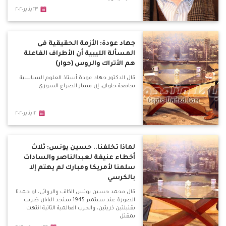
٢٣يناير٢٠٢٠
جهاد عودة: الأزمة الحقيقية فى
المسألة الليبية أن الأطراف الفاعلة
هم الأتراك والروس (حوار)
قال الدكتور جهاد عودة أستاذ العلوم السياسية
بجامعة حلوان، إن مسار الصراع السوري
١٢يناير٢٠٢٠
لماذا تخلفنا.. حسين يونس: ثلاث
أخطاء عنيفة لعبدالناصر والسادات
سلمنا لأمريكا ومبارك لم يهتم إلا
بالكرسي
قال محمد حسين يونس الكاتب والروائي، لو جمدنا
الصورة عند سبتمبر 1945 سنجد اليابان ضربت
بقنبلتين ذريتين، والحرب العالمية الثانية انتهت
بمقتل