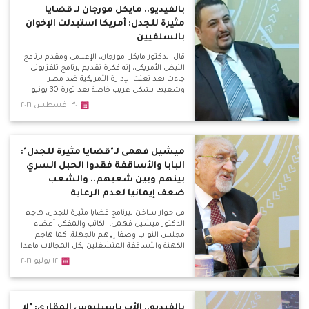
بالفيديو.. مايكل مورجان لـ قضايا
مثيرة للجدل: أمريكا استبدلت الإخوان
بالسلفيين
قال الدكتور مايكل مورجان، الإعلامي ومقدم برنامج
النبض الأمريكي، إنه فكرة تقديم برنامج تلفزيوني
جاءت بعد تعنت الإدارة الأمريكية ضد مصر
وشعبها بشكل غريب خاصة بعد ثورة 30 يونيو.
٣٠ اغسطس ٢٠١٦
ميشيل فهمى لـ"قضايا مثيرة للجدل":
البابا والأساقفة فقدوا الحبل السري
بينهم وبين شعبهم.. والشعب
ضعف إيمانيا لعدم الرعاية
في حوار ساخن لبرنامج قضايا مثيرة للجدل، هاجم
الدكتور ميشيل فهمي، الكاتب والمفكر، أعضاء
مجلس النواب وصفا إياهم بالجهلة، كما هاجم
الكهنة والأساقفة المنشغلين بكل المجالات ماعدا
رعاية الشعب، وحذر من مؤامرة الفتنة بين
١٢ يوليو ٢٠١٦
المسلمين والمسيحيين.
بالفيديو.. الأب باسيليوس المقاري: "لا