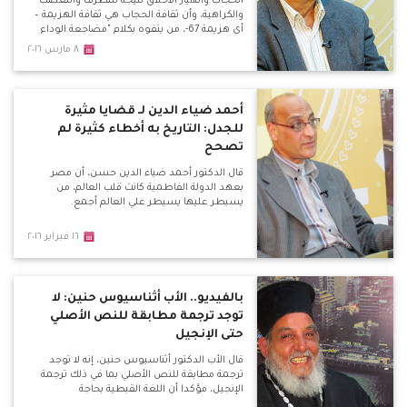
الحجاب وانهيار الأخلاق نتيجة للتطرف والتعصب
والكراهية، وأن ثقافة الحجاب هي ثقافة الهزيمة –
أي هزيمة 67-، من يتفوه بكلام "مضاجعة الوداع
للزوجة" هو مريض نفسياً.
٨ مارس ٢٠١٦
أحمد ضياء الدين لـ قضايا مثيرة
للجدل: التاريخ به أخطاء كثيرة لم
تصحح
قال الدكتور أحمد ضياء الدين حسن، أن مصر
بعهد الدولة الفاطمية كانت قلب العالم، من
يسيطر عليها يسيطر علي العالم أجمع.
١٦ فبراير ٢٠١٦
بالفيديو.. الأب أثناسيوس حنين: لا
توجد ترجمة مطابقة للنص الأصلي
حتى الإنجيل
قال الأب الدكتور أثناسيوس حنين، إنه لا توجد
ترجمة مطابقة للنص الأصلي بما في ذلك ترجمة
الإنجيل، مؤكدا أن اللغة القبطية بحاجة