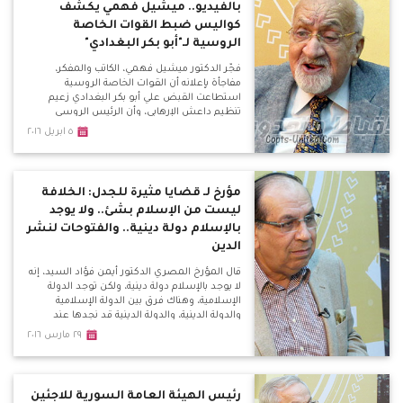
بالفيديو.. ميشيل فهمي يكشف
كواليس ضبط القوات الخاصة
الروسية لـ"أبو بكر البغدادي"
فجّر الدكتور ميشيل فهمي، الكاتب والمفكر،
مفاجأة بإعلانه أن القوات الخاصة الروسية
استطاعت القبض علي أبو بكر البغدادي زعيم
تنظيم داعش الإرهابي، وأن الرئيس الروسي
فلاديمير بوتين هدد الأمريكان بفضح علاقتهم
٥ ابريل ٢٠١٦
بالتنظيم الإرهابي، مما أدي إلي تغير كبير
بالسياسات الأمريكية في عدة ملفات.
مؤرخ لـ قضايا مثيرة للجدل: الخلافة
ليست من الإسلام بشئ.. ولا يوجد
بالإسلام دولة دينية.. والفتوحات لنشر
الدين
قال المؤرخ المصري الدكتور أيمن فؤاد السيد، إنه
لا يوجد بالإسلام دولة دينية، ولكن توجد الدولة
الإسلامية، وهناك فرق بين الدولة الإسلامية
والدولة الدينية، والدولة الدينية قد نجدها عند
الشيعة.
٢٩ مارس ٢٠١٦
رئيس الهيئة العامة السورية للاجئين