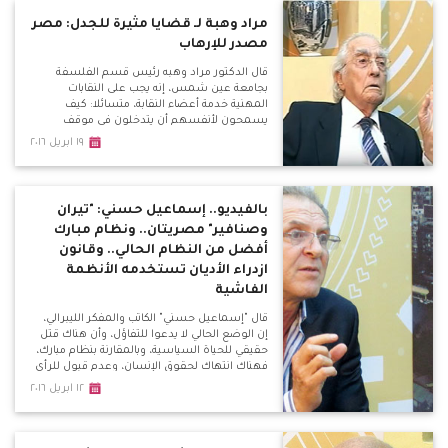
مراد وهبة لـ قضايا مثيرة للجدل: مصر
مصدر للإرهاب
قال الدكتور مراد وهبه رئيس قسم الفلسفة
بجامعة عين شمس، إنه يجب على النقابات
المهنية خدمة أعضاء النقابة، متسائلا: كيف
يسمحون لأنفسهم أن يتدخلون في موقف
سياسة بالوقوف ضد التطبيع مع إسرائيل، وضد
١٩ ابريل ٢٠١٦
الدولة؟
بالفيديو.. إسماعيل حسني: "تيران
وصنافير" مصريتان.. ونظام مبارك
أفضل من النظام الحالي.. وقانون
ازدراء الأديان تستخدمه الأنظمة
الفاشية
قال "إسماعيل حسني" الكاتب والمفكر الليبرالي،
إن الوضع الحالي لا يدعوا للتفاؤل، وأن هناك قتل
حقيقي للحياة السياسية، وبالمقارنة بنظام مبارك،
فهناك انتهاك لحقوق الإنسان، وعدم قبول للرأي
الأخر، وإعلاميين "قعدوا في البيت" بسبب
١٢ ابريل ٢٠١٦
معارضتهم لبعض السياسات النظام الحالي.