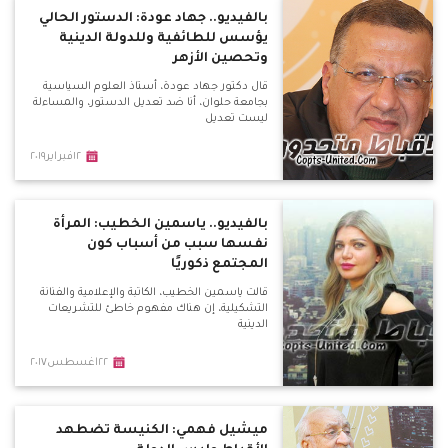
بالفيديو.. جهاد عودة: الدستور الحالي
يؤسس للطائفية وللدولة الدينية
وتحصين الأزهر
قال دكتور جهاد عودة، أستاذ العلوم السياسية
بجامعة حلوان، أنا ضد تعديل الدستور، والمساءلة
ليست تعديل
١٢فبراير٢٠١٩
بالفيديو.. ياسمين الخطيب: المرأة
نفسها سبب من أسباب كون
المجتمع ذكوريًا
قالت ياسمين الخطيب، الكاتبة والإعلامية والفنانة
التشكيلية، إن هناك مفهوم خاطئ للتشريعات
الدينية
٢٢اغسطس٢٠١٧
ميشيل فهمي: الكنيسة تضطهد