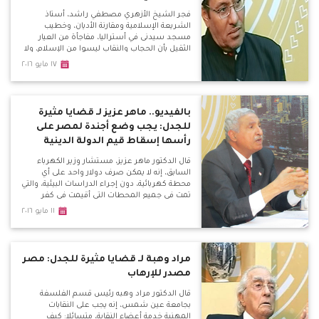
فجر الشيخ الأزهري مصطفي راشد، أستاذ
الشريعة الإسلامية ومقارنة الأديان، وخطيب
مسجد سيدنى في أستراليا، مفاجأة من العيار
الثقيل بأن الحجاب والنقاب ليسوا من الإسلام، ولا
يوجد دليل بالقرآن عليهم، وطلبه بخضوع رجال
١٧ مايو ٢٠١٦
الدين لكشف نفسي، وإلغاء قانون ازدراء الأديان.
بالفيديو.. ماهر عزيز لـ قضايا مثيرة
للجدل: يجب وضع أجندة لمصر على
رأسها إسقاط قيم الدولة الدينية
قال الدكتور ماهر عزيز، مستشار وزير الكهرباء
السابق، إنه لا يمكن صرف دولار واحد على أي
محطة كهربائية، دون إجراء الدراسات البيئية، والتي
تمت في جميع المحطات التي أقيمت في كفر
الشيخ أو بني سويف، أو القاهرة الجديدة التي
١١ مايو ٢٠١٦
ساهمت في حل مشكلة الكهرباء في مصر،
بالإضافة إلى محطات أخرى من أحدث محطات
الكهرباء في العالم.
مراد وهبة لـ قضايا مثيرة للجدل: مصر
مصدر للإرهاب
قال الدكتور مراد وهبه رئيس قسم الفلسفة
بجامعة عين شمس، إنه يجب على النقابات
المهنية خدمة أعضاء النقابة، متسائلا: كيف