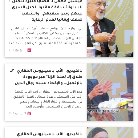
ميشيل فهمى لـ"قضايا مثيرة للجدل":
البابا والأساقفة فقدوا الحبل السري
بينهم وبين شعبهم.. والشعب
ضعف إيمانيا لعدم الرعاية
في حوار ساخن لبرنامج قضايا مثيرة للجدل، هاجم
الدكتور ميشيل فهمي، الكاتب والمفكر، أعضاء
مجلس النواب وصفا إياهم بالجهلة، كما هاجم
الكهنة والأساقفة المنشغلين بكل المجالات ماعدا
رعاية الشعب، وحذر من مؤامرة الفتنة بين
١٢ يوليو ٢٠١٦
المسلمين والمسيحيين.
بالفيديو.. الأب باسيليوس المقاري: "لا
طلاق إلا لعلة الزنا" غير موجودة
بالإنجيل.. والإلحاد سببه رجال الدين
فجر الأب باسيليوس المقاري، أحد أقرب تلاميذ
الأب متي المسكين، عدة مسائل تتعلق بالطلاق
في المسيحية، واختيار البابا، والإلحاد، وفهم
الرهبان للإيمان المسيحي. وأوضح الأب
باسيليوس، خلال لقائه ببرنامج قضايا مثيرة للجدل
٢١ يونيو ٢٠١٦
المذاع كل ثلاثاء علي موقع الأقباط متحدون، أن
عبارة "لا طلاق إلا لعله الزنا" غير موجودة بالكتاب
المقدس، وتحدي من يأتي بها بأن يعطيه مليون
جنيه.
بالفيديو.. الأب باسيليوس المقاري