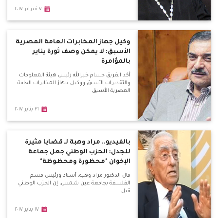
٧ فبراير ٢٠١٧
وكيل جهاز المخابرات العامة المصرية
الأسبق: لا يمكن وصف ثورة يناير
بالمؤامرة
أكد الفريق حسام خيرالله رئيس هيئة المعلومات
والتقديرات الأسبق ووكيل جهاز المخابرات العامة
المصرية الأسبق
٣١ يناير ٢٠١٧
بالفيديو.. مراد وهبة لـ قضايا مثيرة
للجدل: الحزب الوطني جعل جماعة
الإخوان "محظورة ومحظوظة"
قال الدكتور مراد وهبه، أستاذ ورئيس قسم
الفلسفة بجامعة عين شمس، إن الحزب الوطني
قبل
١٧ يناير ٢٠١٧