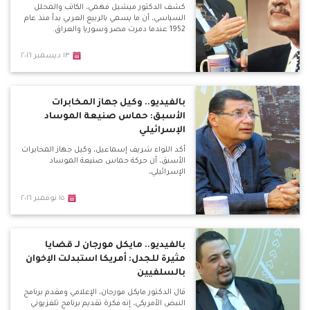
كشف الدكتور ميشيل فهمي، الكاتب والمحلل
السياسي، أن ما يسمي بالربيع العربي بدأ منذ عام
1952 عندما دمرت مصر وسوريا والعراق.
١٣ ديسمبر ٢٠١٦
بالفيديو.. وكيل جهاز المخابرات
الأسبق: حماس صنيعة الموساد
الإسرائيلي
أكد اللواء شريف إسماعيل، وكيل جهاز المخابرات
الأسبق، أن حركة حماس صنيعة الموساد
الإسرائيلي،
١٥ نوفمبر ٢٠١٦
بالفيديو.. مايكل مورجان لـ قضايا
مثيرة للجدل: أمريكا استبدلت الإخوان
بالسلفيين
قال الدكتور مايكل مورجان، الإعلامي ومقدم برنامج
النبض الأمريكي، إنه فكرة تقديم برنامج تلفزيوني