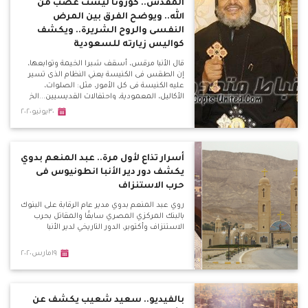
المقدس.. كورونا ليست غضب من
الله.. ويوضح الفرق بين المرض
النفسى والروح الشريرة.. ويكشف
كواليس زيارته للسعودية
قال الأنبا مرقس، أسقف شبرا الخيمة وتوابعها،
إن الطقس فى الكنيسة يعني النظام الذى تسير
عليه الكنيسة فى كل الأمور، مثل: الصلوات،
الأكاليل، المعمودية، واحتفالات القديسيين...الخ
٣٠يونيو٢٠٢٠
أسرار تذاع لأول مرة.. عبد المنعم بدوي
يكشف دور دير الأنبا انطونيوس فى
حرب الاستنزاف
روي عبد المنعم بدوي مدير عام الرقابة على البنوك
بالبنك المركزي المصري سابقًا والمقاتل بحرب
الاستنزاف وأكتوبر، الدور التاريخي لدير الأنبا
١٩مارس٢٠٢٠
بالفيديو.. سعيد شعيب يكشف عن