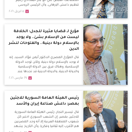
استطاعت القبض علي أبو بكر البغدادي زعيم
تنظيم داعش الإرهابي، وأن الرئيس الروسي
فلاديمير بوتين هدد الأمريكان بفضح علاقتهم
٥ ابريل ٢٠١٦
بالتنظيم الإرهابي، مما أدي إلي تغير كبير
بالسياسات الأمريكية في عدة ملفات.
مؤرخ لـ قضايا مثيرة للجدل: الخلافة
ليست من الإسلام بشئ.. ولا يوجد
بالإسلام دولة دينية.. والفتوحات لنشر
الدين
قال المؤرخ المصري الدكتور أيمن فؤاد السيد، إنه
لا يوجد بالإسلام دولة دينية، ولكن توجد الدولة
الإسلامية، وهناك فرق بين الدولة الإسلامية
والدولة الدينية، والدولة الدينية قد نجدها عند
الشيعة.
٢٩ مارس ٢٠١٦
رئيس الهيئة العامة السورية للاجئين
بمصر: داعش صناعة إيران والأسد
قال تيسير النجار، رئيس الهيئة العامة السورية
للاجئين بمصر، إن الشعب السوري اختبر كل
شعوب المنطقة العربية إلا أنه وجد المصريين
هم الأقرب إليه ثقافيا وفكريا، وأن التاريخ يشهد
علي ذلك بأن الوحدة بين المصريين والشام دائما