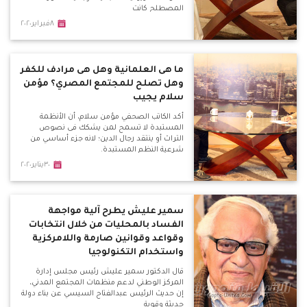
المصطلح كانت
٨فبراير٢٠٢٠
ما هى العلمانية وهل هى مرادف للكفر
وهل تصلح للمجتمع المصري؟ مؤمن
سلام يجيب
أكد الكاتب الصحفي مؤمن سلام، أن الأنظمة
المستبدة لا تسمح لمن يشكك فى نصوص
التراث أو ينتقد رجال الدين؛ لانه جزء أساسي من
شرعية النظم المستبدة.
٣٠يناير٢٠٢٠
سمير عليش يطرح آلية مواجهة
الفساد بالمحليات من خلال انتخابات
وقواعد وقوانين صارمة واللامركزية
واستخدام التكنولوجيا
قال الدكتور سمير عليش رئيس مجلس إدارة
المركز الوطني لدعم منظمات المجتمع المدني،
إن حديث الرئيس عبدالفتاح السيسي عن بناء دولة
حديثة وقوية