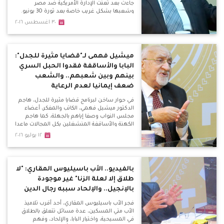
جاءت بعد تعنت الإدارة الأمريكية ضد مصر
وشعبها بشكل غريب خاصة بعد ثورة 30 يونيو.
٣٠ اغسطس ٢٠١٦
ميشيل فهمى لـ"قضايا مثيرة للجدل":
البابا والأساقفة فقدوا الحبل السري
بينهم وبين شعبهم.. والشعب
ضعف إيمانيا لعدم الرعاية
في حوار ساخن لبرنامج قضايا مثيرة للجدل، هاجم
الدكتور ميشيل فهمي، الكاتب والمفكر، أعضاء
مجلس النواب وصفا إياهم بالجهلة، كما هاجم
الكهنة والأساقفة المنشغلين بكل المجالات ماعدا
رعاية الشعب، وحذر من مؤامرة الفتنة بين
١٢ يوليو ٢٠١٦
المسلمين والمسيحيين.
بالفيديو.. الأب باسيليوس المقاري: "لا
طلاق إلا لعلة الزنا" غير موجودة
بالإنجيل.. والإلحاد سببه رجال الدين
فجر الأب باسيليوس المقاري، أحد أقرب تلاميذ
الأب متي المسكين، عدة مسائل تتعلق بالطلاق
في المسيحية، واختيار البابا، والإلحاد، وفهم