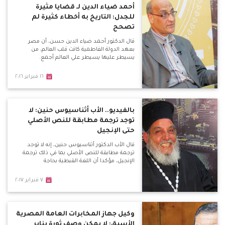
أحمد ضياء الدين لـ قضايا مثيرة
للجدل: التاريخ به أخطاء كثيرة لم
تصحح
قال الدكتور أحمد ضياء الدين حسن، أن مصر
بعهد الدولة الفاطمية كانت قلب العالم، من
يسيطر عليها يسيطر علي العالم أجمع.
١٦ فبراير ٢٠١٦
بالفيديو.. الأب أثناسيوس حنين: لا
توجد ترجمة مطابقة للنص الأصلي
حتى الإنجيل
قال الأب الدكتور أثناسيوس حنين، إنه لا توجد
ترجمة مطابقة للنص الأصلي بما في ذلك ترجمة
الإنجيل، مؤكدا أن اللغة القبطية بحاجة
٧ فبراير ٢٠١٧
وكيل جهاز المخابرات العامة المصرية
الأسبق: لا يمكن وصف ثورة يناير