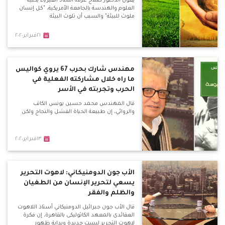
يقول الدكتور صلاح عرفه أستاذ الفيزياء بكلية
العلوم والهندسة بالجامعة الأمريكية، "كل إنسان
ملوث للبيئة" والسبب أن تلوث البيئة
٢١فبراير٢٠٢٠
مهندس شارك بحرب 67 يروي كواليس
ما راه خلال مشاركته الفعلية في
الحرب وتجربته في الأسر
قال المهندس محمد حسين يونس الكاتب
والروائي، إن طبيعة الحياة الفشل والنجاح ولكن
١٣فبراير٢٠٢٠
الأب جون الدومنيكاني: لاهوت التحرير
يسعي لتحرير الإنسان من الطغيان
والظلم والفقر
قال الأب جون جبرائيل الدومنيكاني أستاذ اللاهوت
العقائدى بالمعهد الكاثوليكى بالقاهرة، إن فكرة
لاهوت التحرير ليست جديدة وبداية ظهور