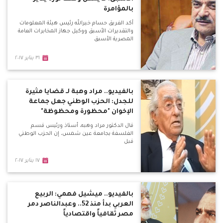
بالمؤامرة
أكد الفريق حسام خيرالله رئيس هيئة المعلومات
والتقديرات الأسبق ووكيل جهاز المخابرات العامة
المصرية الأسبق
٣١ يناير ٢٠١٧
بالفيديو.. مراد وهبة لـ قضايا مثيرة
للجدل: الحزب الوطني جعل جماعة
الإخوان "محظورة ومحظوظة"
قال الدكتور مراد وهبه، أستاذ ورئيس قسم
الفلسفة بجامعة عين شمس، إن الحزب الوطني
قبل
١٧ يناير ٢٠١٧
بالفيديو.. ميشيل فهمي: الربيع
العربي بدأ منذ 52.. وعبدالناصر دمر
مصر ثقافياً واقتصادياً