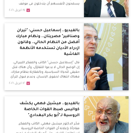
يسمحون لأنفسهم أن يتدخلون في موقف
سياسة بالوقوف ضد التطبيع مع إسرائيل، وضد
١٩ ابريل ٢٠١٦
الدولة؟
بالفيديو.. إسماعيل حسني: "تيران
وصنافير" مصريتان.. ونظام مبارك
أفضل من النظام الحالي.. وقانون
ازدراء الأديان تستخدمه الأنظمة
الفاشية
قال "إسماعيل حسني" الكاتب والمفكر الليبرالي،
إن الوضع الحالي لا يدعوا للتفاؤل، وأن هناك قتل
حقيقي للحياة السياسية، وبالمقارنة بنظام مبارك،
فهناك انتهاك لحقوق الإنسان، وعدم قبول للرأي
الأخر، وإعلاميين "قعدوا في البيت" بسبب
١٢ ابريل ٢٠١٦
معارضتهم لبعض السياسات النظام الحالي.
بالفيديو.. ميشيل فهمي يكشف
كواليس ضبط القوات الخاصة
الروسية لـ"أبو بكر البغدادي"
فجّر الدكتور ميشيل فهمي، الكاتب والمفكر،
مفاجأة بإعلانه أن القوات الخاصة الروسية