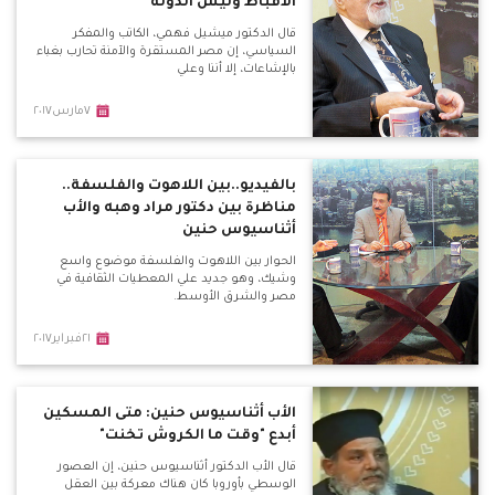
الأقباط وليس الدولة
قال الدكتور ميشيل فهمي، الكاتب والمفكر
السياسي، إن مصر المستقرة والآمنة تحارب بغباء
بالإشاعات، إلا أننا وعلي
٧مارس٢٠١٧
بالفيديو..بين اللاهوت والفلسفة..
مناظرة بين دكتور مراد وهبه والأب
أثناسيوس حنين
الحوار بين اللاهوت والفلسفة موضوع واسع
وشيك، وهو جديد علي المعطيات الثقافية في
مصر والشرق الأوسط.
٢١فبراير٢٠١٧
الأب أثناسيوس حنين: متى المسكين
أبدع "وقت ما الكروش تخنت"
قال الأب الدكتور أثناسيوس حنين، إن العصور
الوسطي بأوروبا كان هناك معركة بين العقل