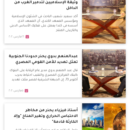
وثيقة الإسلاميين لتدمير الغرب من
الداخل
أكد سعيد شعيب الباحث فى الشئون الإسلامية
ومؤسس المعهد الكندي، أن المعهد الذى
أسسه فى كندا يعمل على تفكيك الأساس الديني
والتاريخي المنتج
١٦مارس٢٠٢٠
عبدالمنعم بدوي يحذر حدودنا الجنوبية
تمثل تهديد للأمن القومي المصري
قال عبد المنعم بدوي مدير عام الرقابة على البنوك
بالبنك المركزي المصري والنقيب احتياط بحرب
أكتوبر 73، إن الجبهة الشرقية لمصر مثلت تهديد
٥مارس٢٠٢٠
أستاذ فيزياء يحذر من مخاطر
الاحتباس الحراري وتغير المناخ "وإلا
الكارثة قادمة"