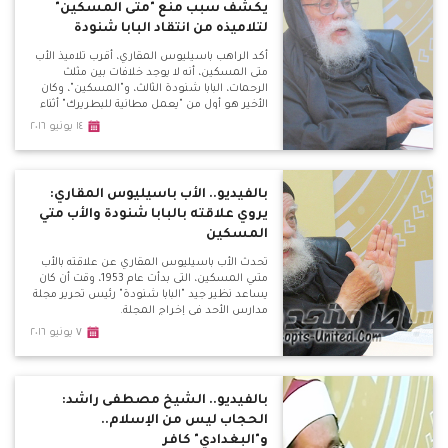
يكشف سبب منع "متى المسكين"
لتلاميذه من انتقاد البابا شنودة
أكد الراهب باسيليوس المقاري، أقرب تلاميذ الأب
متى المسكين، أنه لا يوجد خلافات بين مثلث
الرحمات، البابا شنودة الثالث، و"المسكين"، وكان
الأخير هو أول من "يعمل مطانية للبطريرك" أثناء
زيارته للدير، لافتًا في نفس الوقت إلى أن أتباع البابا
١٤ يونيو ٢٠١٦
شنودة يصفون الأب متى بـ"المهرطق" وهذا لا
يجوز أبدًا حتى من بطريرك، ولكن يتم بـ"مجمع
كنسي".
بالفيديو.. الأب باسيليوس المقاري:
يروي علاقته بالبابا شنودة والأب متي
المسكين
تحدث الأب باسيليوس المقاري عن علاقته بالأب
متىي المسكين، التى بدأت عام 1953، وقت أن كان
يساعد نظير جيد "البابا شنودة" رئيس تحرير مجلة
مدارس الأحد في إخراج المجلة.
٧ يونيو ٢٠١٦
بالفيديو.. الشيخ مصطفى راشد:
الحجاب ليس من الإسلام..
و"البغدادي" كافر