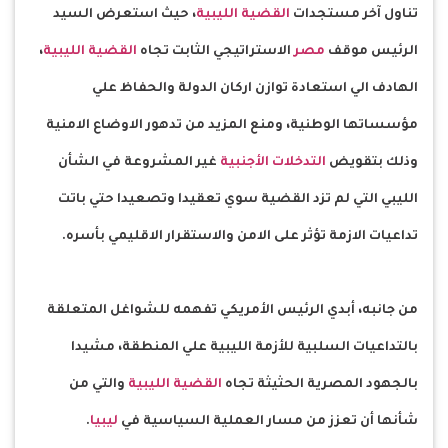
تناول آخر مستجدات
القضية الليبية
، حيث استعرض السيد
الرئيس موقف
مصر
الاستراتيجي الثابت تجاه
القضية الليبية
،
الهادف الي استعادة توازن اركان الدولة والحفاظ علي
مؤسساتها الوطنية، ومنع المزيد من تدهور الاوضاع الامنية
وذلك بتقويض
التدخلات الأجنبية
غير المشروعة في الشأن
الليبي التي لم تزد القضية سوي تعقيدا وتصعيدا حتي باتت
تداعيات الازمة تؤثر على الامن والاستقرار الاقليمي بأسره.
من جانبه، أبدي الرئيس الأمريكي تفهمه للشواغل المتعلقة
بالتداعيات السلبية للأزمة الليبية علي المنطقة، مشيدا
بالجهود المصرية الحثيثة تجاه
القضية الليبية
والتي من
شأنها أن تعزز من مسار العملية السياسية في
ليبيا
.