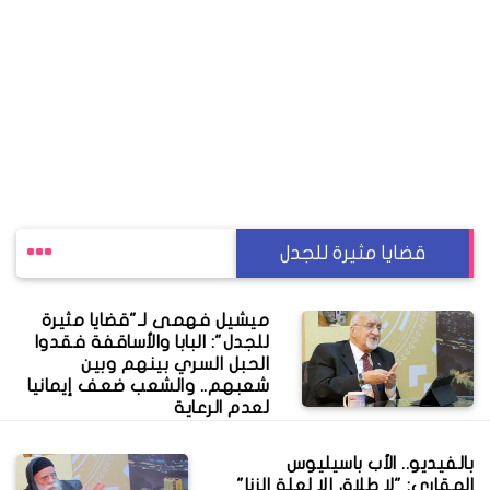
قضايا مثيرة للجدل
ميشيل فهمى لـ"قضايا مثيرة
للجدل": البابا والأساقفة فقدوا
الحبل السري بينهم وبين
شعبهم.. والشعب ضعف إيمانيا
لعدم الرعاية
بالفيديو.. الأب باسيليوس
المقاري: "لا طلاق إلا لعلة الزنا"