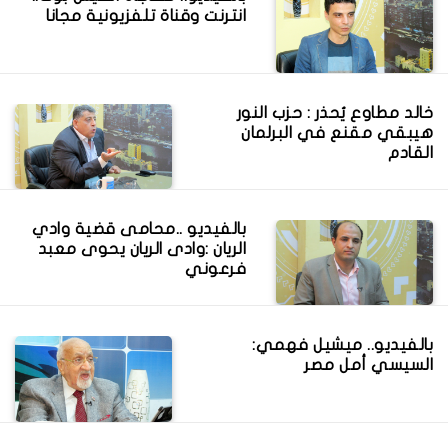
انترنت وقناة تلفزيونية مجانا
خالد مطاوع يُحذر : حزب النور
هيبقي مقنع في البرلمان
القادم
بالفيديو ..محامى قضية وادي
الريان :وادى الريان يحوى معبد
فرعوني
بالفيديو.. ميشيل فهمي:
السيسي أمل مصر