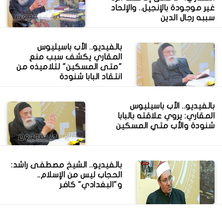
غير موجودة بالإنجيل.. والإلحاد
سببه رجال الدين
بالفيديو.. الأب باسيليوس
المقاري يكشف سبب منع
"متى المسكين" لتلاميذه من
انتقاد البابا شنودة
بالفيديو.. الأب باسيليوس
المقاري: يروي علاقته بالبابا
شنودة والأب متي المسكين
بالفيديو.. الشيخ مصطفى راشد:
الحجاب ليس من الإسلام..
و"البغدادي" كافر