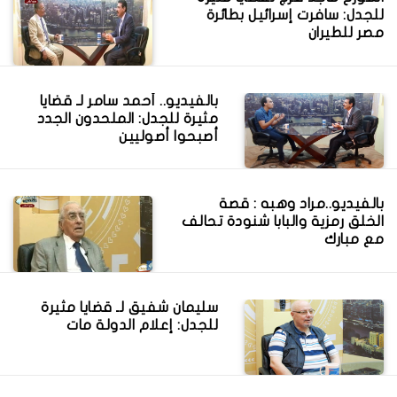
للجدل: سافرت إسرائيل بطائرة
مصر للطيران
بالفيديو.. أحمد سامر لـ قضايا
مثيرة للجدل: الملحدون الجدد
أصبحوا أصوليين
بالفيديو..مراد وهبه : قصة
الخلق رمزية والبابا شنودة تحالف
مع مبارك
سليمان شفيق لـ قضايا مثيرة
للجدل: إعلام الدولة مات