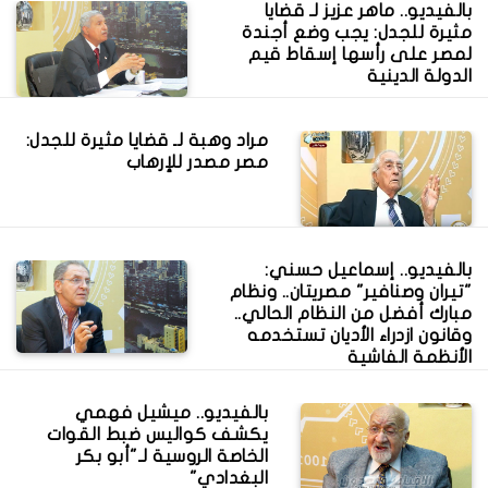
بالفيديو.. ماهر عزيز لـ قضايا
مثيرة للجدل: يجب وضع أجندة
لمصر على رأسها إسقاط قيم
الدولة الدينية
مراد وهبة لـ قضايا مثيرة للجدل:
مصر مصدر للإرهاب
بالفيديو.. إسماعيل حسني:
"تيران وصنافير" مصريتان.. ونظام
مبارك أفضل من النظام الحالي..
وقانون ازدراء الأديان تستخدمه
الأنظمة الفاشية
بالفيديو.. ميشيل فهمي
يكشف كواليس ضبط القوات
الخاصة الروسية لـ"أبو بكر
البغدادي"