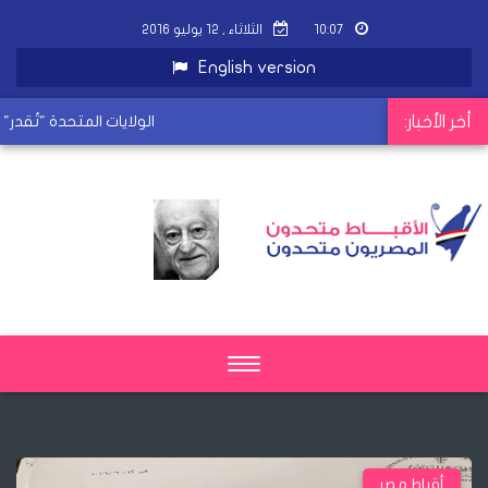
١٠:٠٧
الثلاثاء , ١٢ يوليو ٢٠١٦
English version
أخر الأخبار:
الولايات المتحدة "تُقدر" 
Toggle
navigation
أقباط مصر