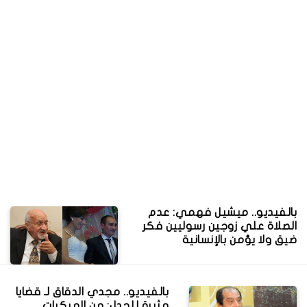
بالفيديو.. ميشيل فهمي: عدم
الصلاة علي زوجين رسوليين فكر
ضيق ولا يؤمن بالإنسانية
بالفيديو.. مجدي الدقاق لـ قضايا
مثيرة للجدل: من المبكيات