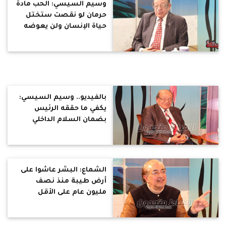
وسيم السيسي: الحب مادة
حرمان لو نقصت ستختل
حياة الإنسان ولن يعوضه
عنها شيئ (حوار)
بالفيديو.. وسيم السيسي:
يكفي ما حققه الرئيس
بضمان السلام الداخلي
والخارجي.. وعلى المصريين
تعلم "قانون الأخلاق" من
الحضارة المصرية (حوار)
الشماع: البشر عاشوا على
أرض طيبة منذ نصف
مليون عام على الأقل