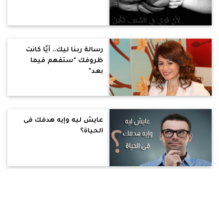
رسالة ربنا ليك.. أيًا كانت
ظروفك "ستفهم فيما
بعد"
عايش ليه وإيه هدفك فى
الحياة؟
بالفيديو.. اكتشف رسالتك
فى الحياة