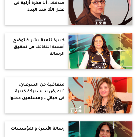
صدفة... أنا فكرة أزلية فى
عقل الله منذ البدء
خبيرة تنمية بشرية توضح
أهمية التكاتف فى تحقيق
الرسالة
متعافية من السرطان:
"المرض سبب بركة كبيرة
فى حياتي.. ومسلمين عملوا
لي عمرة"
رسالة الأسرة والمؤسسات