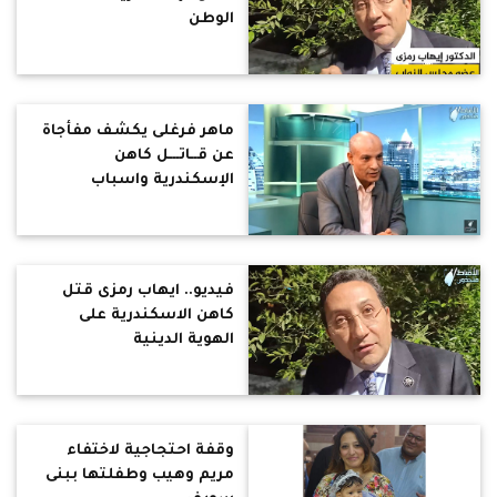
الوطن
ماهر فرغلى يكشف مفأجاة
عن قــاتـــل كاهن
الإسكندرية واسباب
الجريمـــة
فيديو.. ايهاب رمزى قتل
كاهن الاسكندرية على
الهوية الدينية
وقفة احتجاجية لاختفاء
مريم وهيب وطفلتها ببنى