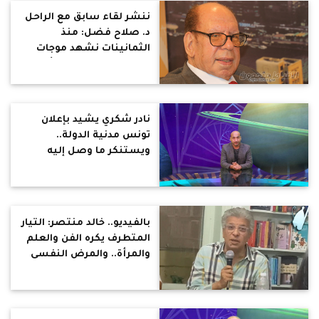
ياريت منحه الجنسية
ننشر لقاء سابق مع الراحل
المصرية ومكافأة مالية
د. صلاح فضل: منذ
الثمانينات نشهد موجات
نصف ظلامية تحاول أن
تطفئ موجات التنوير
نادر شكري يشيد بإعلان
تونس مدنية الدولة..
ويستنكر ما وصل إليه
العقل المصري
بالفيديو.. خالد منتصر: التيار
المتطرف يكره الفن والعلم
والمرأة.. والمرض النفسى
ليس له علاقة لا بالأيمان أو
الإلحاد