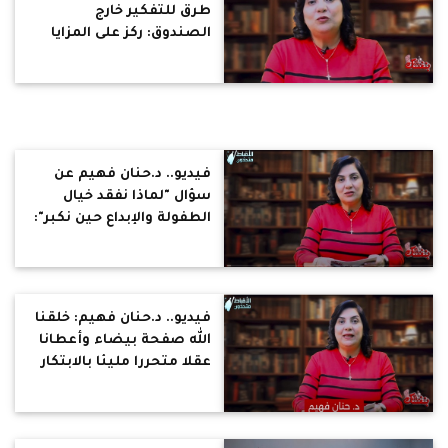
طرق للتفكير خارج
الصندوق: ركز على المزايا
الإيجابية في طفلك
والإيجابي بيمسح كل حاجة
سلبية
فيديو.. د.حنان فهيم عن
سؤال "لماذا نفقد خيال
الطفولة والإبداع حين نكبر":
"الخوف بسبب التحذيرات
مثل أبو رجل مسلوخة
هيطلعلك"
فيديو.. د.حنان فهيم: خلقنا
الله صفحة بيضاء وأعطانا
عقلا متحررا مليئا بالابتكار
والإبداع والخيال