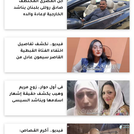
ابن المصرى المختطف
صادق روللى بلبنان يناشد
الخارجية لإعادة والده
ويكشف تفاصيل خطفه
فيديو.. نكشف تفاصيل
اختفاء الفتاة القبطية
القاصر سيمون عادل من
منطقة الوراق
فى أول حوار.. زوج مريم
وهيب يكشف حقيقة إشهار
اسلامها ويناشد السيسى
فيديو.. أكرم القصاص: