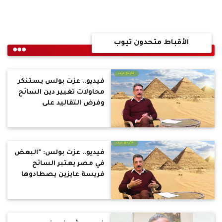
الأقباط متحدون تيوب
فيديو.. عزت بولس يستنكر
محاولات تغيير دين السائح
وفرض التقاليد على
السائحين: هل هذا منطق!..
هو جاي مصر عشان
يستمتع بالإجازة
فيديو.. عزت بولس: "البعض
في مصر يعتبر السائح
فريسة عايزين يصطادوها
ويستغلوها ويأخذوا كل
فلوسها"