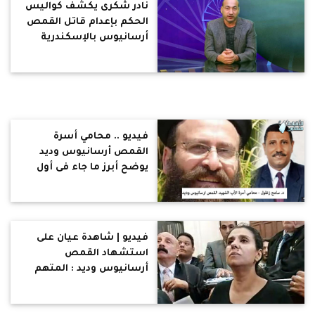
نادر شكرى يكشف كواليس
الحكم بإعدام قاتل القمص
أرسانيوس بالإسكندرية
ومرحلة النقض ووقائع
مشابهة
فيديو .. محامي أسرة
القمص أرسانيوس وديد
يوضح أبرز ما جاء فى أول
جلسات محاكمة المتهم
"نهرو عبد المنعم "
فيديو | شاهدة عيان على
استشهاد القمص
أرسانيوس وديد : المتهم
ترصد له 10 دقائق .. وذبحه
في الرقبة وهو يردد الله أكبر