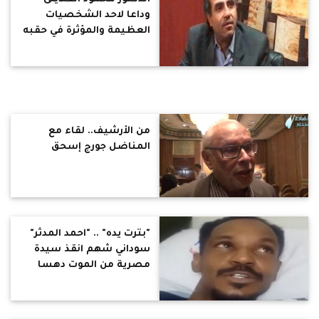
وداعا لاحد الشخصيات
العظيمة والمؤثرة في حقبه
من تاريخ مصر
من الأرشيف.. لقاء مع
المناضل جورج إسحق
"بترت يده" .. "احمد المدثر"
سوداني شهم انقذ سيدة
مصرية من الموت دهسا
تحت عجلات قطار باسيوط :
مش ندمان ولو للحظة على
انقاذها .. رواد التواصل :