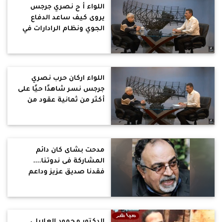
اللواء أ ح نصري جرجس
يروى كيف ساعد الدفاع
الجوي ونظام الرادارات في
نصر 73 (جزء 2)
اللواء اركان حرب نصري
جرجس نسر شاهدًا حيًا على
أكثر من ثمانية عقود من
التغيرات في مصر
مدحت بشاى كان دائم
المشاركة فى ندوتنا....
فقدنا صديق عزيز وداعم
على ممر السنين للمتحدون
الدكتور محمود العلايلى