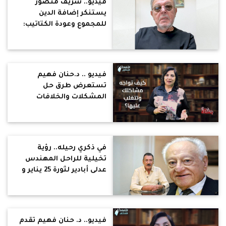
فيديو.. شريف منصور
يستنكر إضافة الدين
للمجموع وعودة الكتاتيب:
التعليم مفروض يوحد
المصريين مش يفرقهم
فيديو .. د.حنان فهيم
تستعرض طرق حل
المشكلات والخلافات
الزوجية : اصلح نفسك اولا
قبل التفكير في إصلاح
الآخرين
في ذكري رحيله.. رؤية
تخيلية للراحل المهندس
عدلى أبادير لثورة 25 يناير و
30 يونيو والحقبة الإخوانية
فيديو.. د. حنان فهيم تقدم