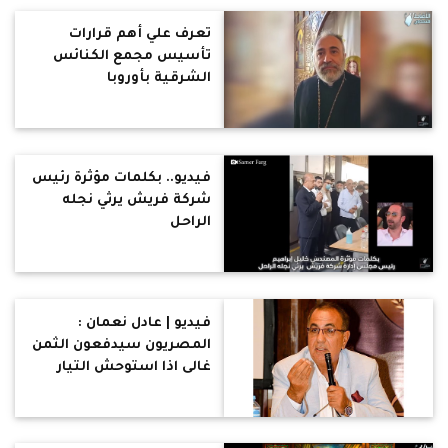
ولله الحمد
تعرف علي أهم قرارات
تأسيس مجمع الكنائس
الشرقية بأوروبا
فيديو.. بكلمات مؤثرة رئيس
شركة فريش يرثي نجله
الراحل
فيديو | عادل نعمان :
المصريون سيدفعون الثمن
غالى اذا استوحش التيار
السلفى المتطرف الجهادى